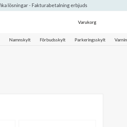
ifika lösningar - Fakturabetalning erbjuds
Klarna Logo
Mastercard Logo
Swish Logo
Visa Logo
Varukorg
Namnskylt
Förbudsskylt
Parkeringsskylt
Varnin