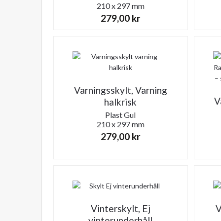
210 x 297 mm
279,00
kr
Varningsskylt, Varning
V
halkrisk
Plast
Gul
210 x 297 mm
279,00
kr
Vinterskylt, Ej
V
vinterunderhåll