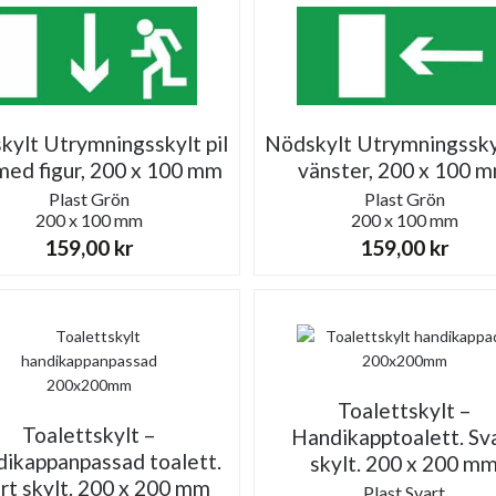
kylt Utrymningsskylt pil
Nödskylt Utrymningsskyl
med figur, 200 x 100 mm
vänster, 200 x 100 
Plast
Grön
Plast
Grön
200 x 100 mm
200 x 100 mm
159,00
kr
159,00
kr
Toalettskylt –
Toalettskylt –
Handikapptoalett. Sv
ikappanpassad toalett.
skylt. 200 x 200 m
rt skylt. 200 x 200 mm
Plast
Svart