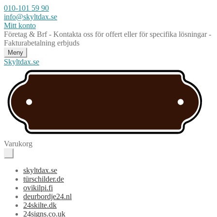
010-101 59 90
info@skyltdax.se
Mitt konto
Företag & Brf - Kontakta oss för offert eller för specifika lösningar -
Fakturabetalning erbjuds
Meny
Skyltdax.se
Varukorg
skyltdax.se
türschilder.de
ovikilpi.fi
deurbordje24.nl
24skilte.dk
24signs.co.uk