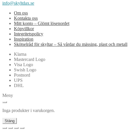
info@skyltdax.se
Om oss
Kontakta oss
Mitt konto – Glömt lösenordet
Köpvillkor
Integritetspolicy
Inspiration
Skötselråd för skyltar – Så vårdar du mässing, plast och metall
Klarna
Mastercard Logo
Visa Logo
Swish Logo
Postnord
UPS
DHL
Meny
Inga produkter i varukorgen.
Stäng