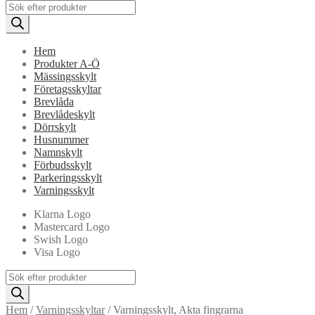
Products
search
Hem
Produkter A-Ö
Mässingsskylt
Företagsskyltar
Brevlåda
Brevlådeskylt
Dörrskylt
Husnummer
Namnskylt
Förbudsskylt
Parkeringsskylt
Varningsskylt
Klarna Logo
Mastercard Logo
Swish Logo
Visa Logo
Products
search
Hem
/
Varningsskyltar
/
Varningsskylt, Akta fingrarna