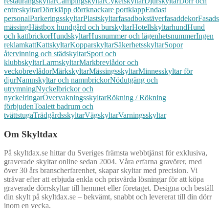
restaurangskyltar
Campingskyltar
Cykelskyltar
Djurskyltar
Dörr och
entreskyltar
Dörrkläpp dörrknackare portklapp
Endast
personal
Parkeringsskyltar
Plastskyltar
fasadbokstäver
fasaddekor
Fasads
mässing
Hästbox hundgård och burskyltar
Hotellskyltar
hund
Hund
och kattbrickor
Hundskyltar
Husnummer och lägenhetsnummer
Ingen
reklam
katt
Kattskyltar
Kopparskyltar
Säkerhetsskyltar
Sopor
återvinning och städskyltar
Sport och
klubbskyltar
Larmskyltar
Markbrevlådor och
veckobrevlådor
Märkskyltar
Mässingsskyltar
Minnesskyltar för
djur
Namnskyltar och namnbrickor
Nödutgång och
utrymning
Nyckelbrickor och
nyckelringar
Övervakningsskyltar
Rökning / Rökning
förbjuden
Toalett badrum och
tvättstuga
Trädgårdsskyltar
Vägskyltar
Varningsskyltar
Om Skyltdax
På skyltdax.se hittar du Sveriges främsta webbtjänst för exklusiva,
graverade skyltar online sedan 2004. Våra erfarna gravörer, med
över 30 års branscherfarenhet, skapar skyltar med precision. Vi
strävar efter att erbjuda enkla och prisvärda lösningar för att köpa
graverade dörrskyltar till hemmet eller företaget. Designa och beställ
din skylt på skyltdax.se – bekvämt, snabbt och levererat till din dörr
inom en vecka.