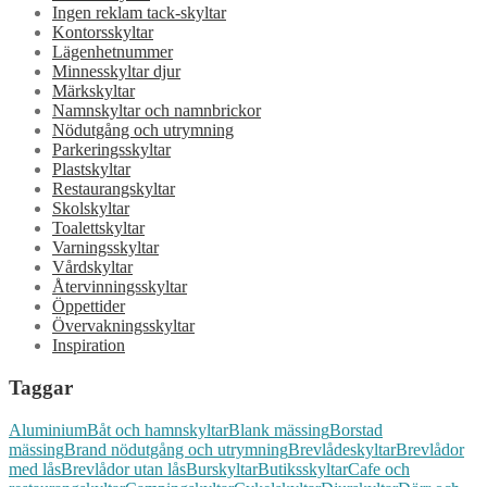
Ingen reklam tack-skyltar
Kontorsskyltar
Lägenhetnummer
Minnesskyltar djur
Märkskyltar
Namnskyltar och namnbrickor
Nödutgång och utrymning
Parkeringsskyltar
Plastskyltar
Restaurangskyltar
Skolskyltar
Toalettskyltar
Varningsskyltar
Vårdskyltar
Återvinningsskyltar
Öppettider
Övervakningsskyltar
Inspiration
Taggar
Aluminium
Båt och hamnskyltar
Blank mässing
Borstad
mässing
Brand nödutgång och utrymning
Brevlådeskyltar
Brevlådor
med lås
Brevlådor utan lås
Burskyltar
Butiksskyltar
Cafe och