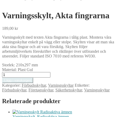
Varningsskylt, Akta fingrarna
189,00
kr
Varningsskylt med texten Akta fingrarna i tålig plast. Montera våra
varningsskyltar enkelt på vägg eller stolpe. Skylten visar att man ska
akta sina fingrar och att vara försiktig. Skylten följer
arbetsmiljöverkets föreskrifter och riktlinjer över utförandet och
utseendet. Följer standard ISO 7010 med referens W030.
Storlek:
210x297 mm
Material:
Plast Gul
Varningsskylt,
Akta
Lägg i varukorgen
fingrarna
Kategorier:
Förbudsskyltar
,
Varningsskyltar
Etiketter:
mängd
Förbudsskyltar
,
Företagsskyltar
,
Säkerhetsskyltar
,
Varningsskyltar
Relaterade produkter
Varningsskylt, Radioaktiva ämnen