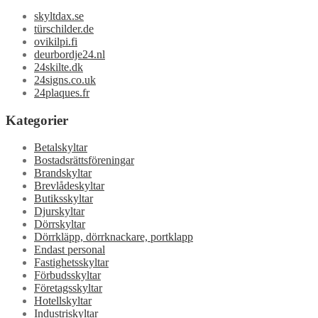
skyltdax.se
türschilder.de
ovikilpi.fi
deurbordje24.nl
24skilte.dk
24signs.co.uk
24plaques.fr
Kategorier
Betalskyltar
Bostadsrättsföreningar
Brandskyltar
Brevlådeskyltar
Butiksskyltar
Djurskyltar
Dörrskyltar
Dörrkläpp, dörrknackare, portklapp
Endast personal
Fastighetsskyltar
Förbudsskyltar
Företagsskyltar
Hotellskyltar
Industriskyltar