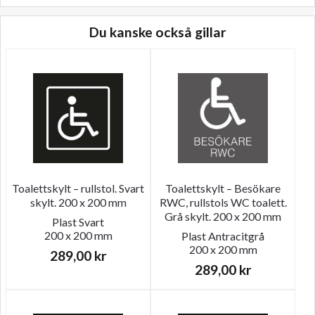
mängd
Du kanske också gillar
Toalettskylt – rullstol. Svart
Toalettskylt – Besökare
skylt. 200 x 200 mm
RWC, rullstols WC toalett.
Grå skylt. 200 x 200 mm
Plast
Svart
200 x 200 mm
Plast
Antracitgrå
200 x 200 mm
289,00
kr
289,00
kr