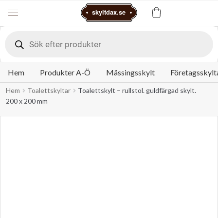
Varukorg
skyltdax.se
Meny
Products
search
Hem
Produkter A-Ö
Mässingsskylt
Företagsskylt
Hem
Toalettskyltar
Toalettskylt – rullstol. guldfärgad skylt.
200 x 200 mm