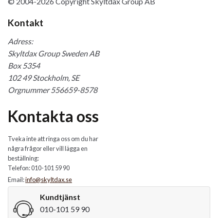
© 2004-2026 Copyright Skyltdax Group AB
Kontakt
Adress:
Skyltdax Group Sweden AB
Box 5354
102 49 Stockholm, SE
Orgnummer 556659-8578
Kontakta oss
Tveka inte att ringa oss om du har
några frågor eller vill lägga en
beställning:
Telefon: 010-101 59 90
Email:
info@skyltdax.se
Kundtjänst
010-101 59 90