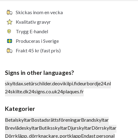
Skickas inom en vecka
Kvalitativ gravyr
Trygg E-handel
Produceras i Sverige
Frakt 45 kr (fast pris)
Signs in other languages?
skyltdax.se
türschilder.de
ovikilpi.fi
deurbordje24.nl
24skilte.dk
24signs.co.uk
24plaques.fr
Kategorier
Betalskyltar
Bostadsrättsföreningar
Brandskyltar
Brevlådeskyltar
Butiksskyltar
Djurskyltar
Dörrskyltar
Dörrkläpp, dörrknackare, portklapp
Endast personal