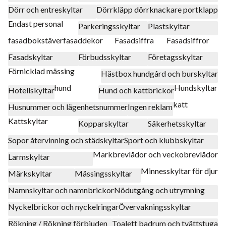
Dörr och entreskyltar
Dörrkläpp dörrknackare portklapp
Endast personal
Parkeringsskyltar
Plastskyltar
fasadbokstäver
fasaddekor
Fasadsiffra
Fasadsiffror
Fasadskyltar
Förbudsskyltar
Företagsskyltar
Förnicklad mässing
Hästbox hundgård och burskyltar
hund
Hundskyltar
Hotellskyltar
Hund och kattbrickor
katt
Husnummer och lägenhetsnummer
Ingen reklam
Kattskyltar
Kopparskyltar
Säkerhetsskyltar
Sopor återvinning och städskyltar
Sport och klubbskyltar
Markbrevlådor och veckobrevlådor
Larmskyltar
Minnesskyltar för djur
Märkskyltar
Mässingsskyltar
Namnskyltar och namnbrickor
Nödutgång och utrymning
Nyckelbrickor och nyckelringar
Övervakningsskyltar
Rökning / Rökning förbjuden
Toalett badrum och tvättstuga