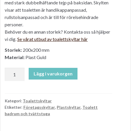
med stark dubbelhäftande tejp på baksidan. Skylten
visar att toaletten är handikappanpassad,
rullstolsanpassad och är till för rörelsehindrade
personer.
Behöver du en annan storlek? Kontakta oss så hjälper
vi dig.
Se vårat utbud av toalettskyltar här
Storlek:
200x200 mm
Material:
Plast Guld
Toalettskylt
Lägg i varukorgen
–
rullstol.
guldfärgad
skylt.
Kategori:
Toalettskyltar
Etiketter:
Företagsskyltar
,
Plastskyltar
,
Toalett
200
badrum och tvättstuga
x
200
mm