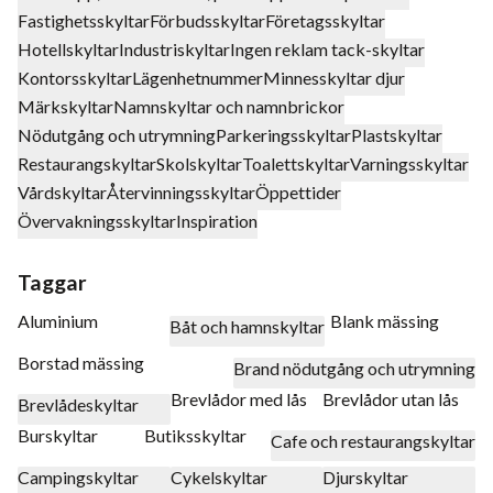
Fastighetsskyltar
Förbudsskyltar
Företagsskyltar
Hotellskyltar
Industriskyltar
Ingen reklam tack-skyltar
Kontorsskyltar
Lägenhetnummer
Minnesskyltar djur
Märkskyltar
Namnskyltar och namnbrickor
Nödutgång och utrymning
Parkeringsskyltar
Plastskyltar
Restaurangskyltar
Skolskyltar
Toalettskyltar
Varningsskyltar
Vårdskyltar
Återvinningsskyltar
Öppettider
Övervakningsskyltar
Inspiration
Taggar
Aluminium
Blank mässing
Båt och hamnskyltar
Borstad mässing
Brand nödutgång och utrymning
Brevlådor med lås
Brevlådor utan lås
Brevlådeskyltar
Burskyltar
Butiksskyltar
Cafe och restaurangskyltar
Campingskyltar
Cykelskyltar
Djurskyltar