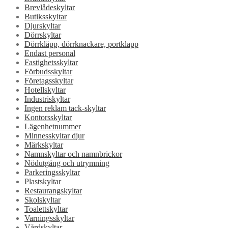
Brevlådeskyltar
Butiksskyltar
Djurskyltar
Dörrskyltar
Dörrkläpp, dörrknackare, portklapp
Endast personal
Fastighetsskyltar
Förbudsskyltar
Företagsskyltar
Hotellskyltar
Industriskyltar
Ingen reklam tack-skyltar
Kontorsskyltar
Lägenhetnummer
Minnesskyltar djur
Märkskyltar
Namnskyltar och namnbrickor
Nödutgång och utrymning
Parkeringsskyltar
Plastskyltar
Restaurangskyltar
Skolskyltar
Toalettskyltar
Varningsskyltar
Vårdskyltar