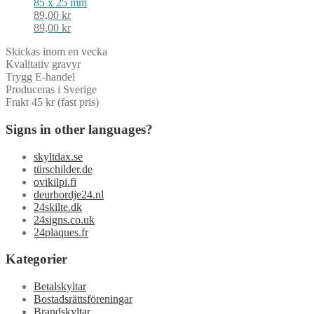
85 x 25 mm
89,00
kr
89,00
kr
Skickas inom en vecka
Kvalitativ gravyr
Trygg E-handel
Produceras i Sverige
Frakt 45 kr (fast pris)
Signs in other languages?
skyltdax.se
türschilder.de
ovikilpi.fi
deurbordje24.nl
24skilte.dk
24signs.co.uk
24plaques.fr
Kategorier
Betalskyltar
Bostadsrättsföreningar
Brandskyltar