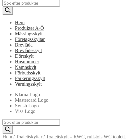
Products
search
Hem
Produkter A-Ö
Mässingsskylt
Företagsskyltar
Brevlåda
Brevlådeskylt
Dörrskylt
Husnummer
Namnskylt
Förbudsskylt
Parkeringsskylt
Varningsskylt
Klarna Logo
Mastercard Logo
Swish Logo
Visa Logo
Products
search
Hem
/
Toalettskyltar
/
Toalettskylt – RWC, rullstols WC toalett.