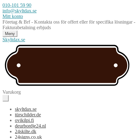
010-101 59 90
info@skyltdax.se
Mitt konto
Företag & Brf - Kontakta oss för offert eller för specifika lösningar -
Fakturabetalning erbjuds
Meny
Skyltdax.se
Varukorg
skyltdax.se
türschilder.de
ovikilpi.fi
deurbordje24.nl
24skilte.dk
24signs.co.uk