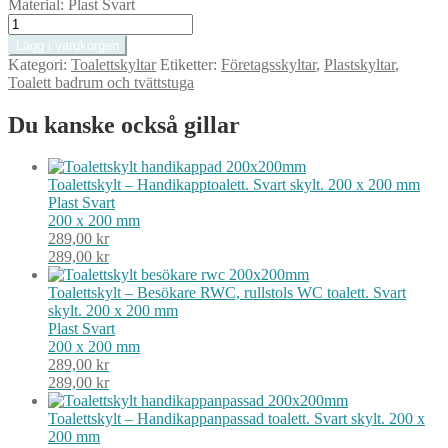
Material:
Plast Svart
Toalettskylt
–
Lägg i varukorgen
RWC,
Kategori:
Toalettskyltar
Etiketter:
Företagsskyltar
,
Plastskyltar
,
rullstols
Toalett badrum och tvättstuga
WC
toalett.
Du kanske också gillar
Svart
skylt.
200
x
Toalettskylt – Handikapptoalett. Svart skylt. 200 x 200 mm
200
Plast
Svart
mm
200 x 200 mm
mängd
289,00
kr
289,00
kr
Toalettskylt – Besökare RWC, rullstols WC toalett. Svart
skylt. 200 x 200 mm
Plast
Svart
200 x 200 mm
289,00
kr
289,00
kr
Toalettskylt – Handikappanpassad toalett. Svart skylt. 200 x
200 mm