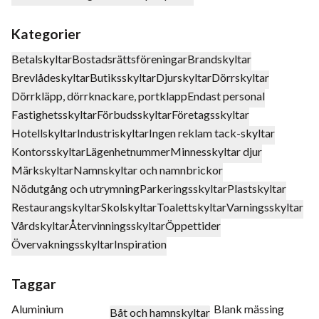
Kategorier
Betalskyltar
Bostadsrättsföreningar
Brandskyltar
Brevlådeskyltar
Butiksskyltar
Djurskyltar
Dörrskyltar
Dörrkläpp, dörrknackare, portklapp
Endast personal
Fastighetsskyltar
Förbudsskyltar
Företagsskyltar
Hotellskyltar
Industriskyltar
Ingen reklam tack-skyltar
Kontorsskyltar
Lägenhetnummer
Minnesskyltar djur
Märkskyltar
Namnskyltar och namnbrickor
Nödutgång och utrymning
Parkeringsskyltar
Plastskyltar
Restaurangskyltar
Skolskyltar
Toalettskyltar
Varningsskyltar
Vårdskyltar
Återvinningsskyltar
Öppettider
Övervakningsskyltar
Inspiration
Taggar
Aluminium
Blank mässing
Båt och hamnskyltar