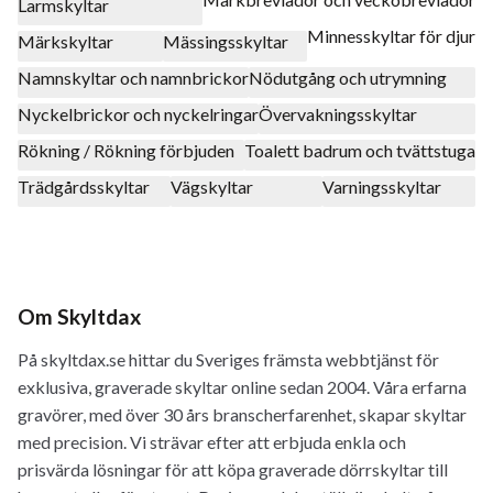
Larmskyltar
Minnesskyltar för djur
Märkskyltar
Mässingsskyltar
Namnskyltar och namnbrickor
Nödutgång och utrymning
Nyckelbrickor och nyckelringar
Övervakningsskyltar
Rökning / Rökning förbjuden
Toalett badrum och tvättstuga
Trädgårdsskyltar
Vägskyltar
Varningsskyltar
Om Skyltdax
På skyltdax.se hittar du Sveriges främsta webbtjänst för
exklusiva, graverade skyltar online sedan 2004. Våra erfarna
gravörer, med över 30 års branscherfarenhet, skapar skyltar
med precision. Vi strävar efter att erbjuda enkla och
prisvärda lösningar för att köpa graverade dörrskyltar till