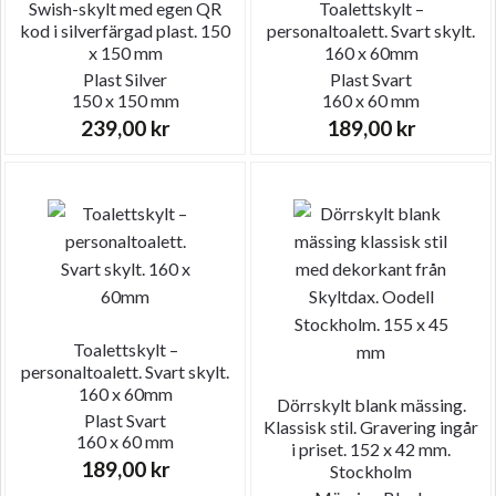
Swish-skylt med egen QR
Toalettskylt –
kod i silverfärgad plast. 150
personaltoalett. Svart skylt.
x 150 mm
160 x 60mm
Plast
Silver
Plast
Svart
150 x 150 mm
160 x 60 mm
239,00
kr
189,00
kr
Toalettskylt –
personaltoalett. Svart skylt.
160 x 60mm
Dörrskylt blank mässing.
Plast
Svart
Klassisk stil. Gravering ingår
160 x 60 mm
i priset. 152 x 42 mm.
189,00
kr
Stockholm