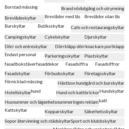
Borstad mässing
Brand nödutgång och utrymning
Brevlådor med lås
Brevlådor utan lås
Brevlådeskyltar
Burskyltar
Butiksskyltar
Cafe och restaurangskyltar
Campingskyltar
Cykelskyltar
Djurskyltar
Dörr och entreskyltar
Dörrkläpp dörrknackare portklapp
Endast personal
Parkeringsskyltar
Plastskyltar
fasadbokstäver
fasaddekor
Fasadsiffra
Fasadsiffror
Fasadskyltar
Förbudsskyltar
Företagsskyltar
Förnicklad mässing
Hästbox hundgård och burskyltar
hund
Hundskyltar
Hotellskyltar
Hund och kattbrickor
katt
Husnummer och lägenhetsnummer
Ingen reklam
Kattskyltar
Kopparskyltar
Säkerhetsskyltar
Sopor återvinning och städskyltar
Sport och klubbskyltar
Markbrevlådor och veckobrevlådor