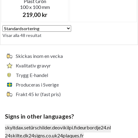
Plast
Grön
100 x 100 mm
219,00
kr
Visar alla 48 resultat
Skickas inom en vecka
Kvalitativ gravyr
Trygg E-handel
Produceras i Sverige
Frakt 45 kr (fast pris)
Signs in other languages?
skyltdax.se
türschilder.de
ovikilpi.fi
deurbordje24.nl
24skilte.dk
24signs.co.uk
24plaques.fr