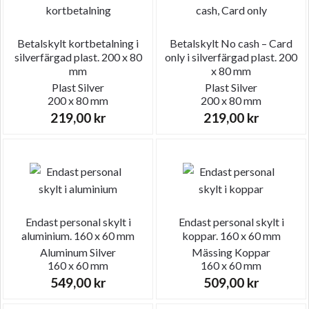
Betalskylt kortbetalning i
Betalskylt No cash – Card
silverfärgad plast. 200 x 80
only i silverfärgad plast. 200
mm
x 80 mm
Plast
Silver
Plast
Silver
200 x 80 mm
200 x 80 mm
219,00
kr
219,00
kr
Endast personal skylt i
Endast personal skylt i
aluminium. 160 x 60 mm
koppar. 160 x 60 mm
Aluminum
Silver
Mässing
Koppar
160 x 60 mm
160 x 60 mm
549,00
kr
509,00
kr