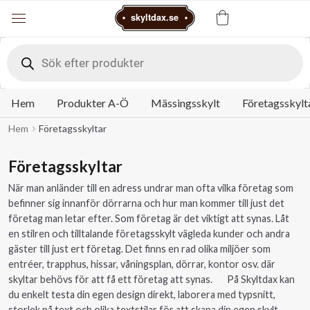
Varukorg
skyltdax.se
Meny
Products
search
Hem
Produkter A-Ö
Mässingsskylt
Företagsskylt
Hem
Företagsskyltar
Företagsskyltar
När man anländer till en adress undrar man ofta vilka företag som
befinner sig innanför dörrarna och hur man kommer till just det
företag man letar efter. Som företag är det viktigt att synas. Låt
en stilren och tilltalande företagsskylt vägleda kunder och andra
gäster till just ert företag. Det finns en rad olika miljöer som
entréer, trapphus, hissar, våningsplan, dörrar, kontor osv. där
skyltar behövs för att få ett företag att synas. På Skyltdax kan
du enkelt testa din egen design direkt, laborera med typsnitt,
storlek på text och olika textstilar för att skapa din egen skylt.