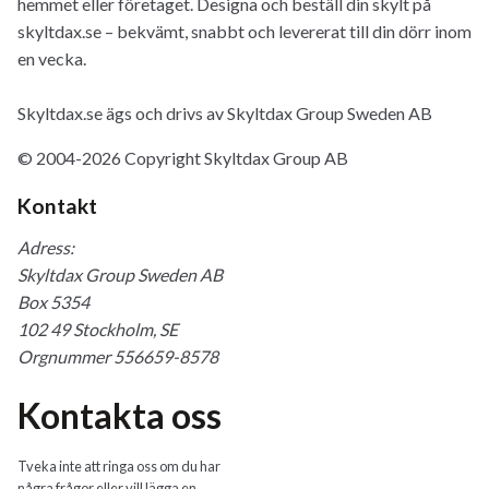
hemmet eller företaget. Designa och beställ din skylt på
skyltdax.se – bekvämt, snabbt och levererat till din dörr inom
en vecka.
Skyltdax.se ägs och drivs av Skyltdax Group Sweden AB
© 2004-2026 Copyright Skyltdax Group AB
Kontakt
Adress:
Skyltdax Group Sweden AB
Box 5354
102 49 Stockholm, SE
Orgnummer 556659-8578
Kontakta oss
Tveka inte att ringa oss om du har
några frågor eller vill lägga en