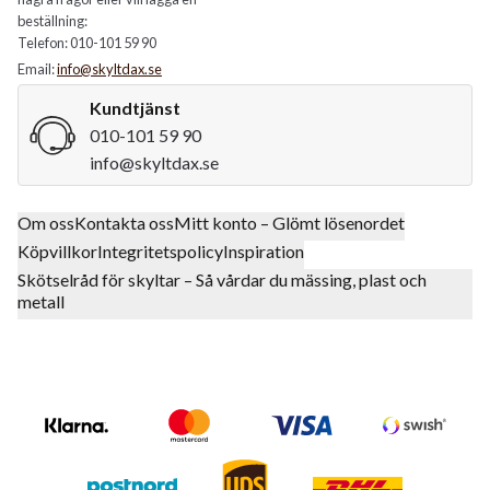
beställning:
Telefon: 010-101 59 90
Email:
info@skyltdax.se
Kundtjänst
010-101 59 90
info@skyltdax.se
Om oss
Kontakta oss
Mitt konto – Glömt lösenordet
Köpvillkor
Integritetspolicy
Inspiration
Skötselråd för skyltar – Så vårdar du mässing, plast och
metall
Klarna
Mastercard Logo
Visa Logo
Swish Log
Postnord
UPS
DHL