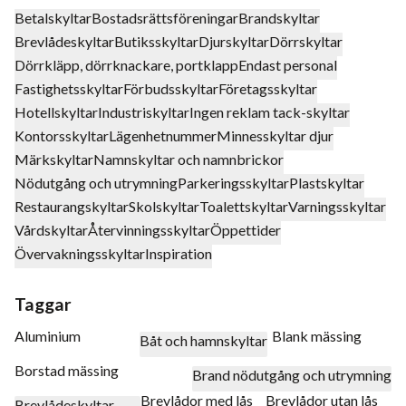
Betalskyltar
Bostadsrättsföreningar
Brandskyltar
Brevlådeskyltar
Butiksskyltar
Djurskyltar
Dörrskyltar
Dörrkläpp, dörrknackare, portklapp
Endast personal
Fastighetsskyltar
Förbudsskyltar
Företagsskyltar
Hotellskyltar
Industriskyltar
Ingen reklam tack-skyltar
Kontorsskyltar
Lägenhetnummer
Minnesskyltar djur
Märkskyltar
Namnskyltar och namnbrickor
Nödutgång och utrymning
Parkeringsskyltar
Plastskyltar
Restaurangskyltar
Skolskyltar
Toalettskyltar
Varningsskyltar
Vårdskyltar
Återvinningsskyltar
Öppettider
Övervakningsskyltar
Inspiration
Taggar
Aluminium
Blank mässing
Båt och hamnskyltar
Borstad mässing
Brand nödutgång och utrymning
Brevlådor med lås
Brevlådor utan lås
Brevlådeskyltar