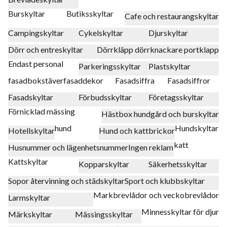
Burskyltar
Butiksskyltar
Cafe och restaurangskyltar
Campingskyltar
Cykelskyltar
Djurskyltar
Dörr och entreskyltar
Dörrkläpp dörrknackare portklapp
Endast personal
Parkeringsskyltar
Plastskyltar
fasadbokstäver
fasaddekor
Fasadsiffra
Fasadsiffror
Fasadskyltar
Förbudsskyltar
Företagsskyltar
Förnicklad mässing
Hästbox hundgård och burskyltar
hund
Hundskyltar
Hotellskyltar
Hund och kattbrickor
katt
Husnummer och lägenhetsnummer
Ingen reklam
Kattskyltar
Kopparskyltar
Säkerhetsskyltar
Sopor återvinning och städskyltar
Sport och klubbskyltar
Markbrevlådor och veckobrevlådor
Larmskyltar
Minnesskyltar för djur
Märkskyltar
Mässingsskyltar