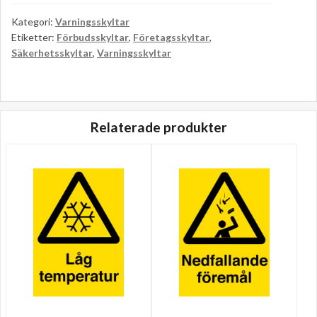
Kategori:
Varningsskyltar
Etiketter:
Förbudsskyltar
,
Företagsskyltar
,
Säkerhetsskyltar
,
Varningsskyltar
Relaterade produkter