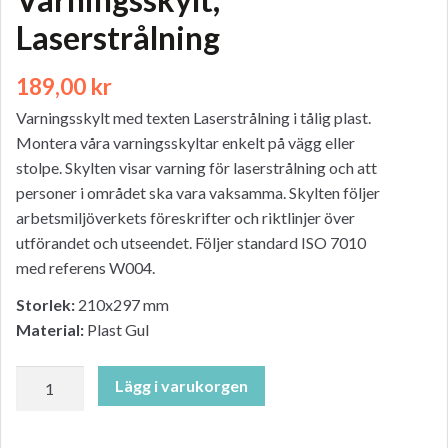
Laserstrålning
189,00
kr
Varningsskylt med texten Laserstrålning i tålig plast.
Montera våra varningsskyltar enkelt på vägg eller
stolpe. Skylten visar varning för laserstrålning och att
personer i området ska vara vaksamma. Skylten följer
arbetsmiljöverkets föreskrifter och riktlinjer över
utförandet och utseendet. Följer standard ISO 7010
med referens W004.
Storlek:
210x297 mm
Material:
Plast Gul
Varningsskylt,
Lägg i varukorgen
Laserstrålning
mängd