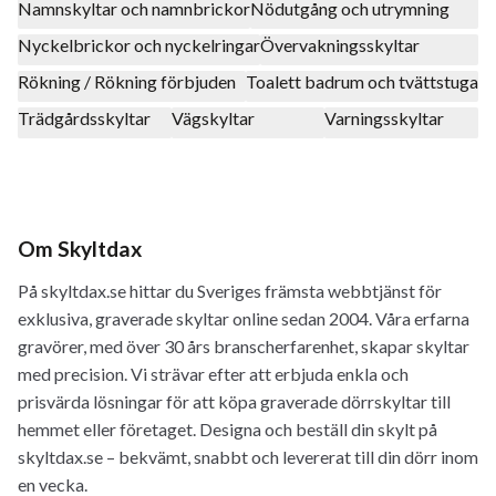
Namnskyltar och namnbrickor
Nödutgång och utrymning
Nyckelbrickor och nyckelringar
Övervakningsskyltar
Rökning / Rökning förbjuden
Toalett badrum och tvättstuga
Trädgårdsskyltar
Vägskyltar
Varningsskyltar
Om Skyltdax
På skyltdax.se hittar du Sveriges främsta webbtjänst för
exklusiva, graverade skyltar online sedan 2004. Våra erfarna
gravörer, med över 30 års branscherfarenhet, skapar skyltar
med precision. Vi strävar efter att erbjuda enkla och
prisvärda lösningar för att köpa graverade dörrskyltar till
hemmet eller företaget. Designa och beställ din skylt på
skyltdax.se – bekvämt, snabbt och levererat till din dörr inom
en vecka.