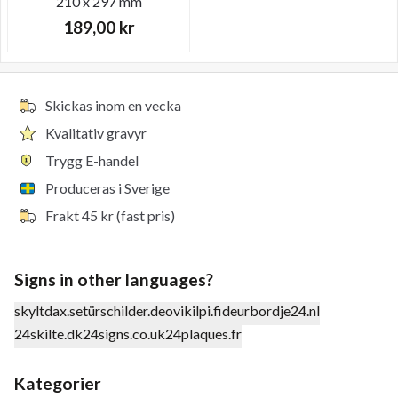
210 x 297 mm
189,00
kr
Skickas inom en vecka
Kvalitativ gravyr
Trygg E-handel
Produceras i Sverige
Frakt 45 kr (fast pris)
Signs in other languages?
skyltdax.se
türschilder.de
ovikilpi.fi
deurbordje24.nl
24skilte.dk
24signs.co.uk
24plaques.fr
Kategorier