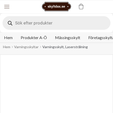
Varukorg
skyltdax.se
Meny
Products
search
Hem
Produkter A-Ö
Mässingsskylt
Företagsskylt
Hem
Varningsskyltar
Varningsskylt, Laserstrålning