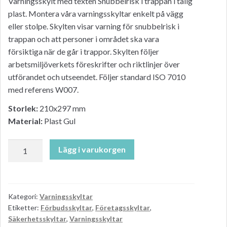
Varningsskylt med texten Snubbelrisk i trappan i tålig
plast. Montera våra varningsskyltar enkelt på vägg
eller stolpe. Skylten visar varning för snubbelrisk i
trappan och att personer i området ska vara
försiktiga när de går i trappor. Skylten följer
arbetsmiljöverkets föreskrifter och riktlinjer över
utförandet och utseendet. Följer standard ISO 7010
med referens W007.
Storlek:
210x297 mm
Material:
Plast Gul
Varningsskylt,
Lägg i varukorgen
Snubbelrisk
i
trappan
mängd
Kategori:
Varningsskyltar
Etiketter:
Förbudsskyltar
,
Företagsskyltar
,
Säkerhetsskyltar
,
Varningsskyltar