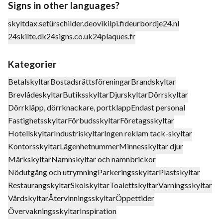
Signs in other languages?
skyltdax.se
türschilder.de
ovikilpi.fi
deurbordje24.nl
24skilte.dk
24signs.co.uk
24plaques.fr
Kategorier
Betalskyltar
Bostadsrättsföreningar
Brandskyltar
Brevlådeskyltar
Butiksskyltar
Djurskyltar
Dörrskyltar
Dörrkläpp, dörrknackare, portklapp
Endast personal
Fastighetsskyltar
Förbudsskyltar
Företagsskyltar
Hotellskyltar
Industriskyltar
Ingen reklam tack-skyltar
Kontorsskyltar
Lägenhetnummer
Minnesskyltar djur
Märkskyltar
Namnskyltar och namnbrickor
Nödutgång och utrymning
Parkeringsskyltar
Plastskyltar
Restaurangskyltar
Skolskyltar
Toalettskyltar
Varningsskyltar
Vårdskyltar
Återvinningsskyltar
Öppettider
Övervakningsskyltar
Inspiration