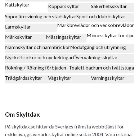
Kattskyltar
Kopparskyltar
Säkerhetsskyltar
Sopor återvinning och städskyltar
Sport och klubbskyltar
Markbrevlådor och veckobrevlådor
Larmskyltar
Minnesskyltar för djur
Märkskyltar
Mässingsskyltar
Namnskyltar och namnbrickor
Nödutgång och utrymning
Nyckelbrickor och nyckelringar
Övervakningsskyltar
Rökning / Rökning förbjuden
Toalett badrum och tvättstuga
Trädgårdsskyltar
Vägskyltar
Varningsskyltar
Om Skyltdax
På skyltdax.se hittar du Sveriges främsta webbtjänst för
exklusiva, graverade skyltar online sedan 2004. Våra erfarna