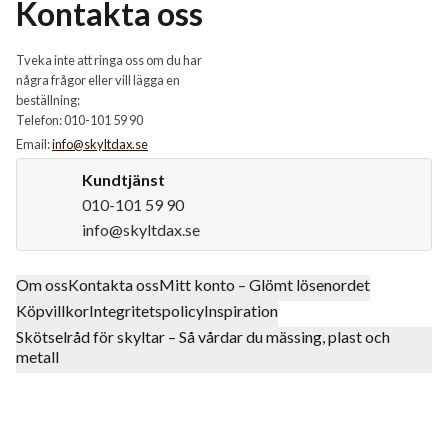
Kontakta oss
Tveka inte att ringa oss om du har
några frågor eller vill lägga en
beställning:
Telefon: 010-101 59 90
Email:
info@skyltdax.se
Kundtjänst
010-101 59 90
info@skyltdax.se
Om oss
Kontakta oss
Mitt konto – Glömt lösenordet
Köpvillkor
Integritetspolicy
Inspiration
Skötselråd för skyltar – Så vårdar du mässing, plast och
metall