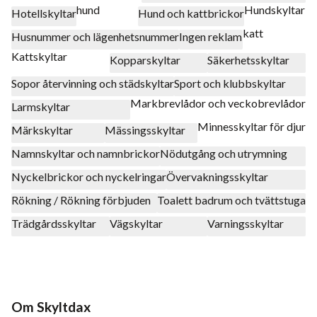
hund
Hundskyltar
Hotellskyltar
Hund och kattbrickor
katt
Husnummer och lägenhetsnummer
Ingen reklam
Kattskyltar
Kopparskyltar
Säkerhetsskyltar
Sopor återvinning och städskyltar
Sport och klubbskyltar
Markbrevlådor och veckobrevlådor
Larmskyltar
Minnesskyltar för djur
Märkskyltar
Mässingsskyltar
Namnskyltar och namnbrickor
Nödutgång och utrymning
Nyckelbrickor och nyckelringar
Övervakningsskyltar
Rökning / Rökning förbjuden
Toalett badrum och tvättstuga
Trädgårdsskyltar
Vägskyltar
Varningsskyltar
Om Skyltdax