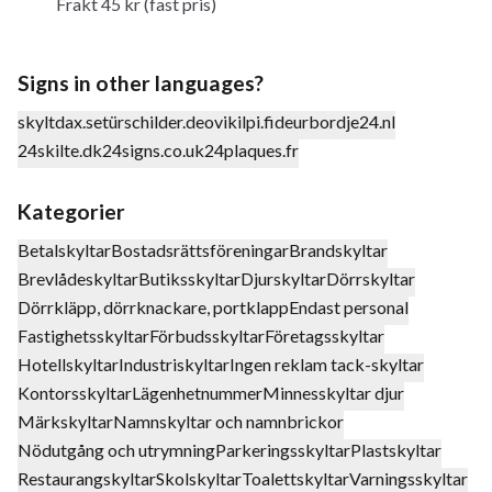
Frakt 45 kr (fast pris)
Signs in other languages?
skyltdax.se
türschilder.de
ovikilpi.fi
deurbordje24.nl
24skilte.dk
24signs.co.uk
24plaques.fr
Kategorier
Betalskyltar
Bostadsrättsföreningar
Brandskyltar
Brevlådeskyltar
Butiksskyltar
Djurskyltar
Dörrskyltar
Dörrkläpp, dörrknackare, portklapp
Endast personal
Fastighetsskyltar
Förbudsskyltar
Företagsskyltar
Hotellskyltar
Industriskyltar
Ingen reklam tack-skyltar
Kontorsskyltar
Lägenhetnummer
Minnesskyltar djur
Märkskyltar
Namnskyltar och namnbrickor
Nödutgång och utrymning
Parkeringsskyltar
Plastskyltar
Restaurangskyltar
Skolskyltar
Toalettskyltar
Varningsskyltar