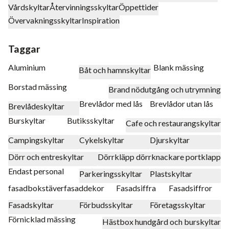
Vårdskyltar
Återvinningsskyltar
Öppettider
Övervakningsskyltar
Inspiration
Taggar
Aluminium
Blank mässing
Båt och hamnskyltar
Borstad mässing
Brand nödutgång och utrymning
Brevlådor med lås
Brevlådor utan lås
Brevlådeskyltar
Burskyltar
Butiksskyltar
Cafe och restaurangskyltar
Campingskyltar
Cykelskyltar
Djurskyltar
Dörr och entreskyltar
Dörrkläpp dörrknackare portklapp
Endast personal
Parkeringsskyltar
Plastskyltar
fasadbokstäver
fasaddekor
Fasadsiffra
Fasadsiffror
Fasadskyltar
Förbudsskyltar
Företagsskyltar
Förnicklad mässing
Hästbox hundgård och burskyltar