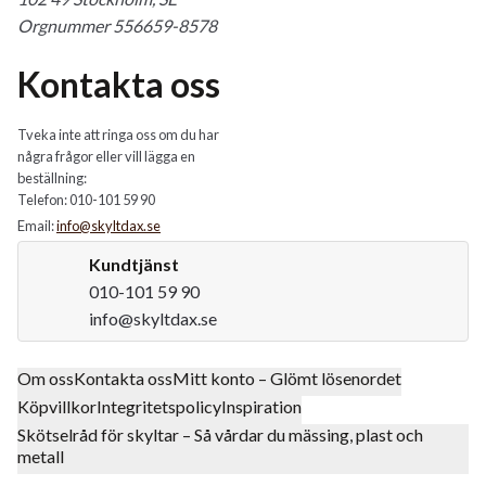
Orgnummer 556659-8578
Kontakta oss
Tveka inte att ringa oss om du har
några frågor eller vill lägga en
beställning:
Telefon: 010-101 59 90
Email:
info@skyltdax.se
Kundtjänst
010-101 59 90
info@skyltdax.se
Om oss
Kontakta oss
Mitt konto – Glömt lösenordet
Köpvillkor
Integritetspolicy
Inspiration
Skötselråd för skyltar – Så vårdar du mässing, plast och
metall