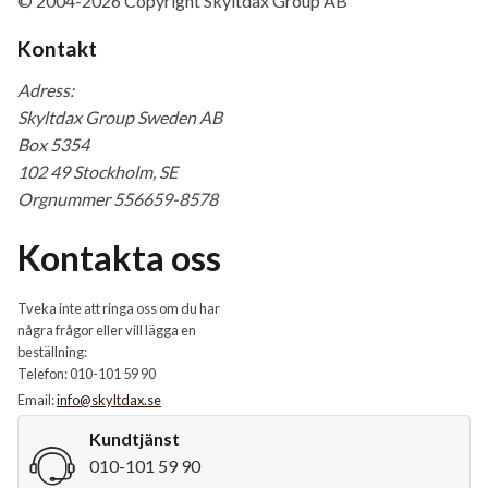
© 2004-2026 Copyright Skyltdax Group AB
Kontakt
Adress:
Skyltdax Group Sweden AB
Box 5354
102 49 Stockholm, SE
Orgnummer 556659-8578
Kontakta oss
Tveka inte att ringa oss om du har
några frågor eller vill lägga en
beställning:
Telefon: 010-101 59 90
Email:
info@skyltdax.se
Kundtjänst
010-101 59 90