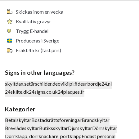
Skickas inom en vecka
Kvalitativ gravyr
Trygg E-handel
Produceras i Sverige
Frakt 45 kr (fast pris)
Signs in other languages?
skyltdax.se
türschilder.de
ovikilpi.fi
deurbordje24.nl
24skilte.dk
24signs.co.uk
24plaques.fr
Kategorier
Betalskyltar
Bostadsrättsföreningar
Brandskyltar
Brevlådeskyltar
Butiksskyltar
Djurskyltar
Dörrskyltar
Dörrkläpp, dörrknackare, portklapp
Endast personal