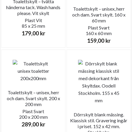
Toalettskylt – tvätta
händerna tack. Wash hands
Toalettskylt – unisex, herr
please. Vit skylt
och dam. Svart skylt. 160 x
Plast
Vit
60 mm
85 x 25 mm
Plast
Svart
179,00
kr
160 x 60 mm
159,00
kr
Toalettskylt – unisex, herr
och dam. Svart skylt. 200 x
200 mm
Plast
Svart
Dörrskylt blank mässing.
200 x 200 mm
Klassisk stil. Gravering ingår
289,00
kr
i priset. 152 x 42 mm.