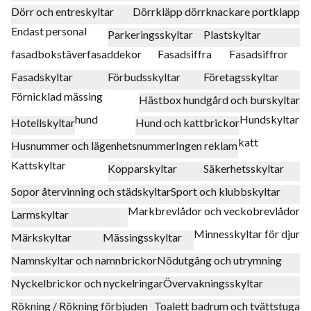
Dörr och entreskyltar
Dörrkläpp dörrknackare portklapp
Endast personal
Parkeringsskyltar
Plastskyltar
fasadbokstäver
fasaddekor
Fasadsiffra
Fasadsiffror
Fasadskyltar
Förbudsskyltar
Företagsskyltar
Förnicklad mässing
Hästbox hundgård och burskyltar
hund
Hundskyltar
Hotellskyltar
Hund och kattbrickor
katt
Husnummer och lägenhetsnummer
Ingen reklam
Kattskyltar
Kopparskyltar
Säkerhetsskyltar
Sopor återvinning och städskyltar
Sport och klubbskyltar
Markbrevlådor och veckobrevlådor
Larmskyltar
Minnesskyltar för djur
Märkskyltar
Mässingsskyltar
Namnskyltar och namnbrickor
Nödutgång och utrymning
Nyckelbrickor och nyckelringar
Övervakningsskyltar
Rökning / Rökning förbjuden
Toalett badrum och tvättstuga