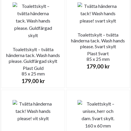
Toalettskylt – tvätta
händerna tack. Wash hands
please. Svart skylt
Toalettskylt – tvätta
Plast
Svart
händerna tack. Wash hands
85 x 25 mm
please. Guldfärgad skylt
179,00
kr
Plast
Guld
85 x 25 mm
179,00
kr