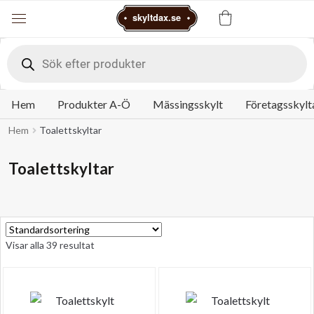
Varukorg
skyltdax.se
Meny
Products
search
Hem
Produkter A-Ö
Mässingsskylt
Företagsskylt
Hem
Toalettskyltar
Toalettskyltar
Visar alla 39 resultat