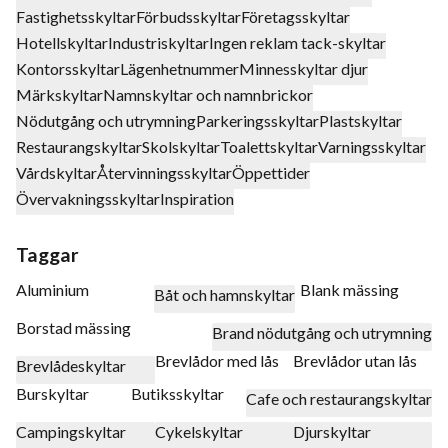
Fastighetsskyltar
Förbudsskyltar
Företagsskyltar
Hotellskyltar
Industriskyltar
Ingen reklam tack-skyltar
Kontorsskyltar
Lägenhetnummer
Minnesskyltar djur
Märkskyltar
Namnskyltar och namnbrickor
Nödutgång och utrymning
Parkeringsskyltar
Plastskyltar
Restaurangskyltar
Skolskyltar
Toalettskyltar
Varningsskyltar
Vårdskyltar
Återvinningsskyltar
Öppettider
Övervakningsskyltar
Inspiration
Taggar
Aluminium
Blank mässing
Båt och hamnskyltar
Borstad mässing
Brand nödutgång och utrymning
Brevlådor med lås
Brevlådor utan lås
Brevlådeskyltar
Burskyltar
Butiksskyltar
Cafe och restaurangskyltar
Campingskyltar
Cykelskyltar
Djurskyltar