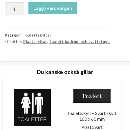
Toalettskylt
Lägg i varukorgen
–
skötrum
baby.
Silver.
Kategori:
Toalettskyltar
Etiketter:
Plastskyltar
,
Toalett badrum och tvättstuga
200
x
200
mm
mängd
Du kanske också gillar
Toalettskylt – Svart skylt.
160 x 60 mm
Plast
Svart