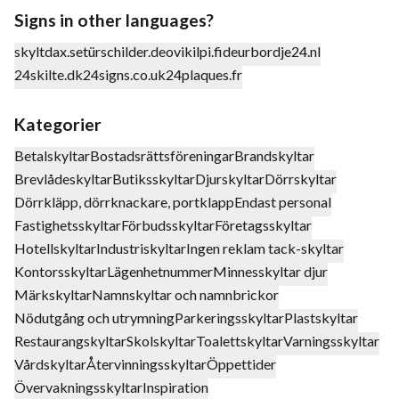
Signs in other languages?
skyltdax.se
türschilder.de
ovikilpi.fi
deurbordje24.nl
24skilte.dk
24signs.co.uk
24plaques.fr
Kategorier
Betalskyltar
Bostadsrättsföreningar
Brandskyltar
Brevlådeskyltar
Butiksskyltar
Djurskyltar
Dörrskyltar
Dörrkläpp, dörrknackare, portklapp
Endast personal
Fastighetsskyltar
Förbudsskyltar
Företagsskyltar
Hotellskyltar
Industriskyltar
Ingen reklam tack-skyltar
Kontorsskyltar
Lägenhetnummer
Minnesskyltar djur
Märkskyltar
Namnskyltar och namnbrickor
Nödutgång och utrymning
Parkeringsskyltar
Plastskyltar
Restaurangskyltar
Skolskyltar
Toalettskyltar
Varningsskyltar
Vårdskyltar
Återvinningsskyltar
Öppettider
Övervakningsskyltar
Inspiration