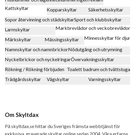
Kattskyltar
Kopparskyltar
Säkerhetsskyltar
Sopor återvinning och städskyltar
Sport och klubbskyltar
Markbrevlådor och veckobrevlådor
Larmskyltar
Minnesskyltar för djur
Märkskyltar
Mässingsskyltar
Namnskyltar och namnbrickor
Nödutgång och utrymning
Nyckelbrickor och nyckelringar
Övervakningsskyltar
Rökning / Rökning förbjuden
Toalett badrum och tvättstuga
Trädgårdsskyltar
Vägskyltar
Varningsskyltar
Om Skyltdax
På skyltdax.se hittar du Sveriges främsta webbtjänst för
exklusiva, graverade skyltar online sedan 2004. Våra erfarna