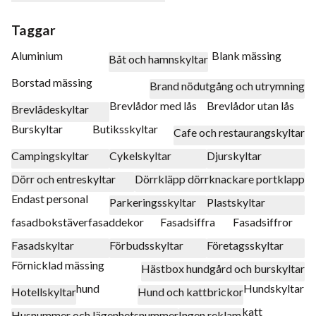
Taggar
Aluminium
Blank mässing
Båt och hamnskyltar
Borstad mässing
Brand nödutgång och utrymning
Brevlådor med lås
Brevlådor utan lås
Brevlådeskyltar
Burskyltar
Butiksskyltar
Cafe och restaurangskyltar
Campingskyltar
Cykelskyltar
Djurskyltar
Dörr och entreskyltar
Dörrkläpp dörrknackare portklapp
Endast personal
Parkeringsskyltar
Plastskyltar
fasadbokstäver
fasaddekor
Fasadsiffra
Fasadsiffror
Fasadskyltar
Förbudsskyltar
Företagsskyltar
Förnicklad mässing
Hästbox hundgård och burskyltar
hund
Hundskyltar
Hotellskyltar
Hund och kattbrickor
katt
Husnummer och lägenhetsnummer
Ingen reklam