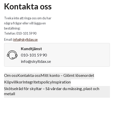
Kontakta oss
Tveka inte att ringa oss om du har
några frågor eller vill lägga en
beställning:
Telefon: 010-101 59 90
Email:
info@skyltdax.se
Kundtjänst
010-101 59 90
info@skyltdax.se
Om oss
Kontakta oss
Mitt konto – Glömt lösenordet
Köpvillkor
Integritetspolicy
Inspiration
Skötselråd för skyltar – Så vårdar du mässing, plast och
metall