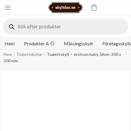
Varukorg
skyltdax.se
Meny
Products
search
Hem
Produkter A-Ö
Mässingsskylt
Företagsskylt
Hem
Toalettskyltar
Toalettskylt – skötrum baby. Silver. 200 x
200 mm