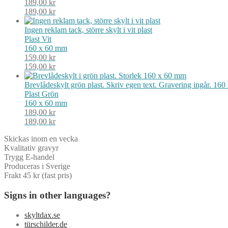
189,00
kr
189,00
kr
Ingen reklam tack, större skylt i vit plast
Plast
Vit
160 x 60 mm
159,00
kr
159,00
kr
Brevlådeskylt grön plast. Skriv egen text. Gravering ingår. 16
Plast
Grön
160 x 60 mm
189,00
kr
189,00
kr
Skickas inom en vecka
Kvalitativ gravyr
Trygg E-handel
Produceras i Sverige
Frakt 45 kr (fast pris)
Signs in other languages?
skyltdax.se
türschilder.de