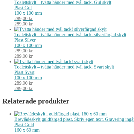
Toalettskylt – tvätta händer med tvål tack. Gul skylt
Plast
Gul
100 x 100 mm
289,00
kr
289,00
kr
Toalettskylt – tvätta händer med tvål tack. silverfärgad skylt
Plast
Silver
100 x 100 mm
289,00
kr
289,00
kr
Toalettskylt – tvätta händer med tvål tack. Svart skylt
Plast
Svart
100 x 100 mm
289,00
kr
289,00
kr
Relaterade produkter
Brevlådeskylt guldfärgad plast. Skriv egen text. Gravering ing
Plast
Guld
160 x 60 mm