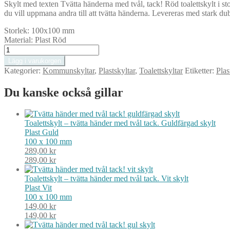
Skylt med texten Tvätta händerna med tvål, tack! Röd toalettskylt i st
du vill uppmana andra till att tvätta händerna. Levereras med stark du
Storlek:
100x100 mm
Material:
Plast Röd
Toalettskylt
–
Lägg i varukorgen
tvätta
Kategorier:
Kommunskyltar
,
Plastskyltar
,
Toalettskyltar
Etiketter:
Plas
händer
med
Du kanske också gillar
tvål
tack.
Röd
skylt
Toalettskylt – tvätta händer med tvål tack. Guldfärgad skylt
mängd
Plast
Guld
100 x 100 mm
289,00
kr
289,00
kr
Toalettskylt – tvätta händer med tvål tack. Vit skylt
Plast
Vit
100 x 100 mm
149,00
kr
149,00
kr