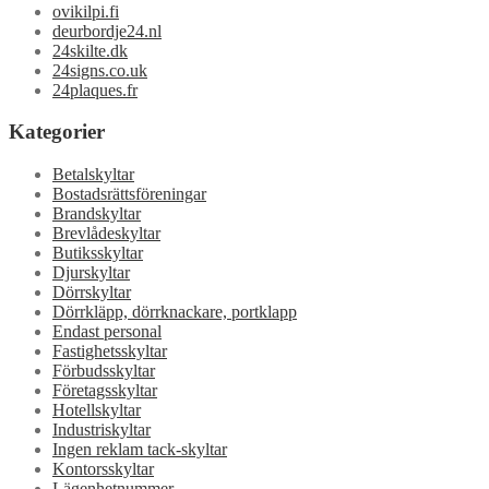
ovikilpi.fi
deurbordje24.nl
24skilte.dk
24signs.co.uk
24plaques.fr
Kategorier
Betalskyltar
Bostadsrättsföreningar
Brandskyltar
Brevlådeskyltar
Butiksskyltar
Djurskyltar
Dörrskyltar
Dörrkläpp, dörrknackare, portklapp
Endast personal
Fastighetsskyltar
Förbudsskyltar
Företagsskyltar
Hotellskyltar
Industriskyltar
Ingen reklam tack-skyltar
Kontorsskyltar
Lägenhetnummer