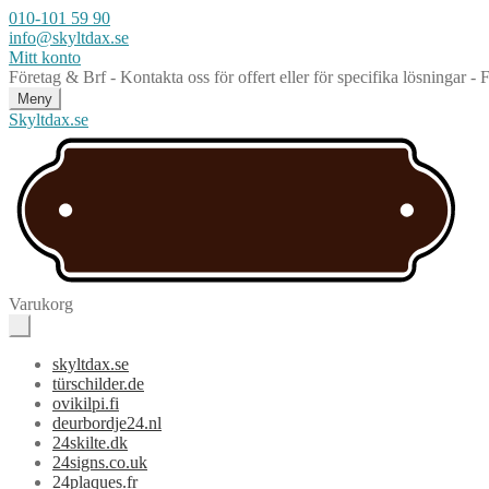
010-101 59 90
info@skyltdax.se
Mitt konto
Företag & Brf - Kontakta oss för offert eller för specifika lösningar -
Meny
Skyltdax.se
Varukorg
skyltdax.se
türschilder.de
ovikilpi.fi
deurbordje24.nl
24skilte.dk
24signs.co.uk
24plaques.fr