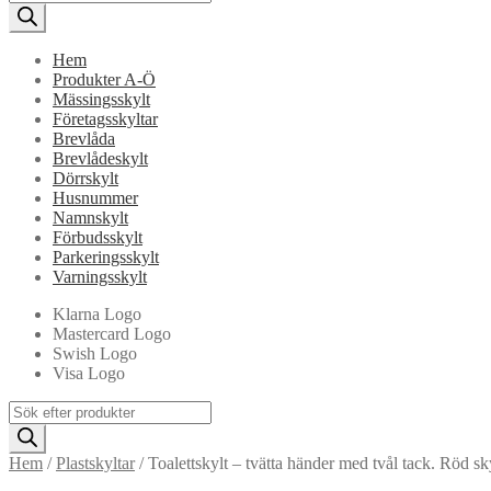
search
Hem
Produkter A-Ö
Mässingsskylt
Företagsskyltar
Brevlåda
Brevlådeskylt
Dörrskylt
Husnummer
Namnskylt
Förbudsskylt
Parkeringsskylt
Varningsskylt
Klarna Logo
Mastercard Logo
Swish Logo
Visa Logo
Products
search
Hem
/
Plastskyltar
/
Toalettskylt – tvätta händer med tvål tack. Röd sk