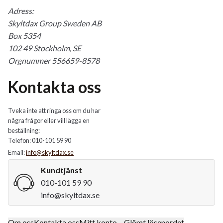
Adress:
Skyltdax Group Sweden AB
Box 5354
102 49 Stockholm, SE
Orgnummer 556659-8578
Kontakta oss
Tveka inte att ringa oss om du har
några frågor eller vill lägga en
beställning:
Telefon: 010-101 59 90
Email:
info@skyltdax.se
Kundtjänst
010-101 59 90
info@skyltdax.se
Om oss
Kontakta oss
Mitt konto – Glömt lösenordet