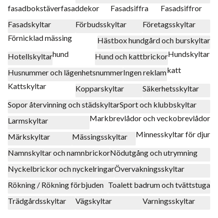
fasadbokstäver
fasaddekor
Fasadsiffra
Fasadsiffror
Fasadskyltar
Förbudsskyltar
Företagsskyltar
Förnicklad mässing
Hästbox hundgård och burskyltar
hund
Hundskyltar
Hotellskyltar
Hund och kattbrickor
katt
Husnummer och lägenhetsnummer
Ingen reklam
Kattskyltar
Kopparskyltar
Säkerhetsskyltar
Sopor återvinning och städskyltar
Sport och klubbskyltar
Markbrevlådor och veckobrevlådor
Larmskyltar
Minnesskyltar för djur
Märkskyltar
Mässingsskyltar
Namnskyltar och namnbrickor
Nödutgång och utrymning
Nyckelbrickor och nyckelringar
Övervakningsskyltar
Rökning / Rökning förbjuden
Toalett badrum och tvättstuga
Trädgårdsskyltar
Vägskyltar
Varningsskyltar