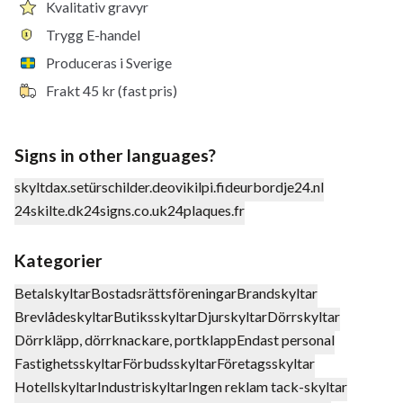
Kvalitativ gravyr
Trygg E-handel
Produceras i Sverige
Frakt 45 kr (fast pris)
Signs in other languages?
skyltdax.se
türschilder.de
ovikilpi.fi
deurbordje24.nl
24skilte.dk
24signs.co.uk
24plaques.fr
Kategorier
Betalskyltar
Bostadsrättsföreningar
Brandskyltar
Brevlådeskyltar
Butiksskyltar
Djurskyltar
Dörrskyltar
Dörrkläpp, dörrknackare, portklapp
Endast personal
Fastighetsskyltar
Förbudsskyltar
Företagsskyltar
Hotellskyltar
Industriskyltar
Ingen reklam tack-skyltar