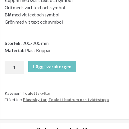
Koppar med svart text och symbol
Grå med svart text och symbol
Blå med vit text och symbol
Grön med vit text och symbol
Storlek:
200x200 mm
Material:
Plast Koppar
Toalettskylt
Lägg i varukorgen
–
skötrum
baby.
Koppar.
Kategori:
Toalettskyltar
Etiketter:
Plastskyltar
,
Toalett badrum och tvättstuga
200
x
200
mm
mängd