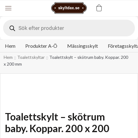
Varukorg
skyltdax.se
Meny
Products
search
Hem
Produkter A-Ö
Mässingsskylt
Företagsskylt
Hem
Toalettskyltar
Toalettskylt – skötrum baby. Koppar. 200
x 200 mm
Toalettskylt – skötrum
baby. Koppar. 200 x 200