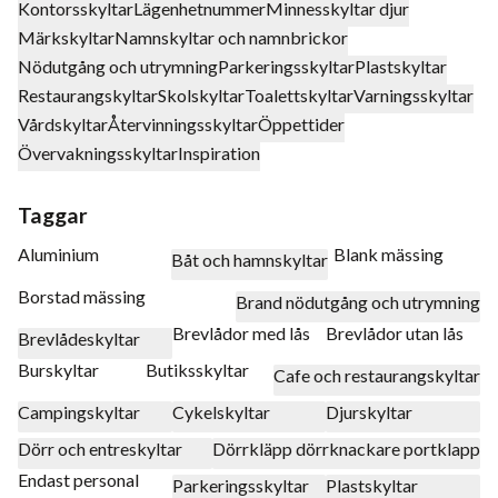
Kontorsskyltar
Lägenhetnummer
Minnesskyltar djur
Märkskyltar
Namnskyltar och namnbrickor
Nödutgång och utrymning
Parkeringsskyltar
Plastskyltar
Restaurangskyltar
Skolskyltar
Toalettskyltar
Varningsskyltar
Vårdskyltar
Återvinningsskyltar
Öppettider
Övervakningsskyltar
Inspiration
Taggar
Aluminium
Blank mässing
Båt och hamnskyltar
Borstad mässing
Brand nödutgång och utrymning
Brevlådor med lås
Brevlådor utan lås
Brevlådeskyltar
Burskyltar
Butiksskyltar
Cafe och restaurangskyltar
Campingskyltar
Cykelskyltar
Djurskyltar
Dörr och entreskyltar
Dörrkläpp dörrknackare portklapp
Endast personal
Parkeringsskyltar
Plastskyltar