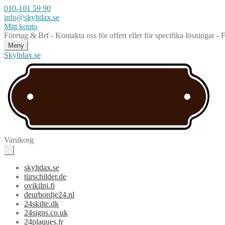
010-101 59 90
info@skyltdax.se
Mitt konto
Företag & Brf - Kontakta oss för offert eller för specifika lösningar -
Meny
Skyltdax.se
Varukorg
skyltdax.se
türschilder.de
ovikilpi.fi
deurbordje24.nl
24skilte.dk
24signs.co.uk
24plaques.fr