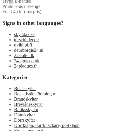
Trygg E-handel
Produceras i Sverige
Frakt 45 kr (fast pris)
Signs in other languages?
skyltdax.se
türschilder.de
ovikilpi.fi
deurbordje24.nl
24skilte.dk
24signs.co.uk
24plaques.fr
Kategorier
Betalskyltar
Bostadsrättsföreningar
Brandskyltar
Brevlådeskyltar
Butiksskyltar
Djurskyltar
Dörrskyltar
Dörrkläpp, dörrknackare, portklapp
Endast personal