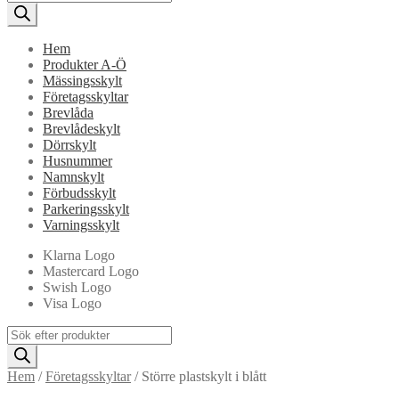
search
Hem
Produkter A-Ö
Mässingsskylt
Företagsskyltar
Brevlåda
Brevlådeskylt
Dörrskylt
Husnummer
Namnskylt
Förbudsskylt
Parkeringsskylt
Varningsskylt
Klarna Logo
Mastercard Logo
Swish Logo
Visa Logo
Products
search
Hem
/
Företagsskyltar
/
Större plastskylt i blått