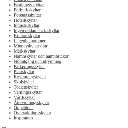
Fastighetsskyltar
Förbudsskyltar
Företagsskyltar
Hotellskyltar
Industriskyltar
Ingen reklam tack-skyltar
Kontorsskyltar
Lägenhetnummer
Minnesskyltar djur
Märkskyltar
Namnskyltar och namnbrickor
Nödutgång och utrymning
Parkeringsskyltar
Plastskyltar
Restaurangskyltar
Skolskyltar
Toalettskyltar
Varningsskyltar
Vårdskyltar
Återvinningsskyltar
Öppettider
Övervakningsskyltar
Inspiration