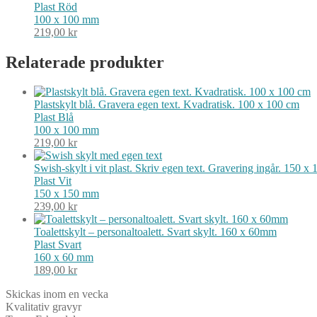
Plast
Röd
100 x 100 mm
219,00
kr
Relaterade produkter
Plastskylt blå. Gravera egen text. Kvadratisk. 100 x 100 cm
Plast
Blå
100 x 100 mm
219,00
kr
Swish-skylt i vit plast. Skriv egen text. Gravering ingår. 150 
Plast
Vit
150 x 150 mm
239,00
kr
Toalettskylt – personaltoalett. Svart skylt. 160 x 60mm
Plast
Svart
160 x 60 mm
189,00
kr
Skickas inom en vecka
Kvalitativ gravyr