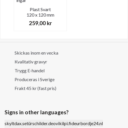
ingår
Plast
Svart
120 x 120 mm
259,00
kr
Skickas inom en vecka
Kvalitativ gravyr
Trygg E-handel
Produceras i Sverige
Frakt 45 kr (fast pris)
Signs in other languages?
skyltdax.se
türschilder.de
ovikilpi.fi
deurbordje24.nl