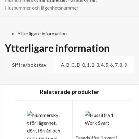
Work
Husnummer och lägenhetsnummer
från
Habo
mängd
Ytterligare information
Ytterligare information
Siffra/bokstav
A, B, C, D, 0, 1, 2, 3, 4, 5, 6, 7, 8, 9
Relaterade produkter
Fasadsiffra 1 svart i