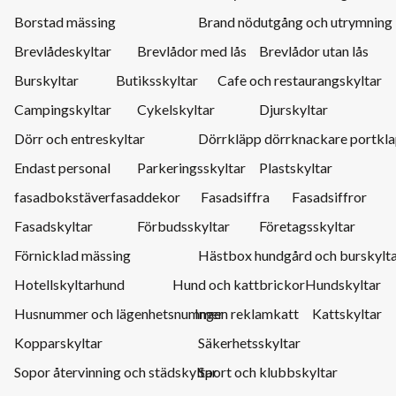
Borstad mässing
Brand nödutgång och utrymning
Brevlådeskyltar
Brevlådor med lås
Brevlådor utan lås
Burskyltar
Butiksskyltar
Cafe och restaurangskyltar
Campingskyltar
Cykelskyltar
Djurskyltar
Dörr och entreskyltar
Dörrkläpp dörrknackare portkl
Endast personal
Parkeringsskyltar
Plastskyltar
fasadbokstäver
fasaddekor
Fasadsiffra
Fasadsiffror
Fasadskyltar
Förbudsskyltar
Företagsskyltar
Förnicklad mässing
Hästbox hundgård och burskylt
Hotellskyltar
hund
Hund och kattbrickor
Hundskyltar
Husnummer och lägenhetsnummer
Ingen reklam
katt
Kattskyltar
Kopparskyltar
Säkerhetsskyltar
Sopor återvinning och städskyltar
Sport och klubbskyltar