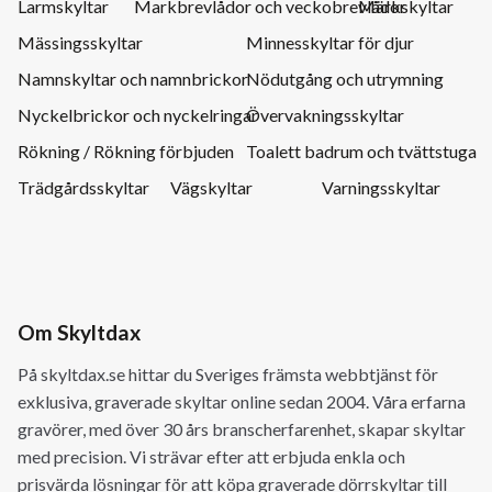
Larmskyltar
Markbrevlådor och veckobrevlådor
Märkskyltar
Mässingsskyltar
Minnesskyltar för djur
Namnskyltar och namnbrickor
Nödutgång och utrymning
Nyckelbrickor och nyckelringar
Övervakningsskyltar
Rökning / Rökning förbjuden
Toalett badrum och tvättstuga
Trädgårdsskyltar
Vägskyltar
Varningsskyltar
Om Skyltdax
På skyltdax.se hittar du Sveriges främsta webbtjänst för
exklusiva, graverade skyltar online sedan 2004. Våra erfarna
gravörer, med över 30 års branscherfarenhet, skapar skyltar
med precision. Vi strävar efter att erbjuda enkla och
prisvärda lösningar för att köpa graverade dörrskyltar till