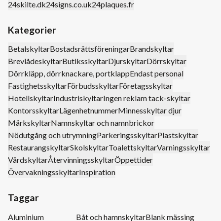
24skilte.dk
24signs.co.uk
24plaques.fr
Kategorier
Betalskyltar
Bostadsrättsföreningar
Brandskyltar
Brevlådeskyltar
Butiksskyltar
Djurskyltar
Dörrskyltar
Dörrkläpp, dörrknackare, portklapp
Endast personal
Fastighetsskyltar
Förbudsskyltar
Företagsskyltar
Hotellskyltar
Industriskyltar
Ingen reklam tack-skyltar
Kontorsskyltar
Lägenhetnummer
Minnesskyltar djur
Märkskyltar
Namnskyltar och namnbrickor
Nödutgång och utrymning
Parkeringsskyltar
Plastskyltar
Restaurangskyltar
Skolskyltar
Toalettskyltar
Varningsskyltar
Vårdskyltar
Återvinningsskyltar
Öppettider
Övervakningsskyltar
Inspiration
Taggar
Aluminium
Båt och hamnskyltar
Blank mässing