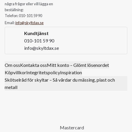
några frågor eller vill lägga en
beställning:
Telefon: 010-101 59 90
Email:
info@skyltdax.se
Kundtjänst
010-101 59 90
info@skyltdax.se
Om oss
Kontakta oss
Mitt konto – Glömt lösenordet
Köpvillkor
Integritetspolicy
Inspiration
Skötselråd för skyltar – Så vårdar du mässing, plast och
metall
Mastercard