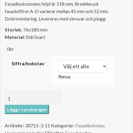
Fasadbokstavens höjd är 118 mm. Bredden på
fasadsiffror A-D varierar mellan 45 mm och 52 mm.
Dold montering. Levereras med skruvar och plugg.
Storlek:
76x180 mm
Material:
Stål Svart
0
kr
Siffra/bokstav
Rensa
Fasadbokstav
A
Lägg i varukorgen
svart
i
rostfritt
Artikelnr:
30711-3-11
Kategorier:
Fasadbokstav
,
stål,
Husnummerskyltar
Etiketter:
Fasadskyltar
,