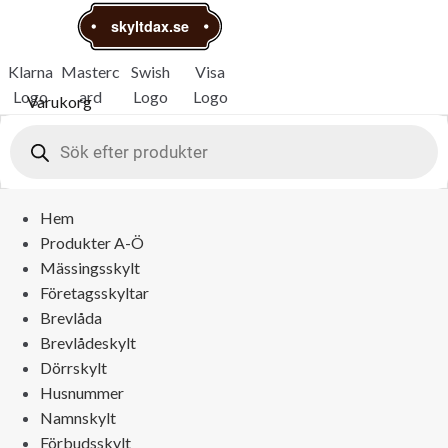
skyltdax.se
Klarna
Masterc
Swish
Visa
Logo
ard
Logo
Logo
Varukorg
Logo
Products
search
Hem
Produkter A-Ö
Mässingsskylt
Företagsskyltar
Brevlåda
Brevlådeskylt
Dörrskylt
Husnummer
Namnskylt
Förbudsskylt