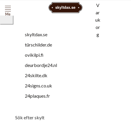
V
skyltdax.se
ar
Me
uk
ny
or
g
skyltdax.se
türschilder.de
ovikilpi.fi
deurbordje24.nl
24skilte.dk
24signs.co.uk
24plaques.fr
Sök efter skylt