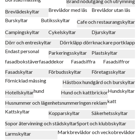
Brand nödutgång och utrymning
Brevlådor med lås
Brevlådor utan lås
Brevlådeskyltar
Burskyltar
Butiksskyltar
Cafe och restaurangskyltar
Campingskyltar
Cykelskyltar
Djurskyltar
Dörr och entreskyltar
Dörrkläpp dörrknackare portklapp
Endast personal
Parkeringsskyltar
Plastskyltar
fasadbokstäver
fasaddekor
Fasadsiffra
Fasadsiffror
Fasadskyltar
Förbudsskyltar
Företagsskyltar
Förnicklad mässing
Hästbox hundgård och burskyltar
hund
Hundskyltar
Hotellskyltar
Hund och kattbrickor
katt
Husnummer och lägenhetsnummer
Ingen reklam
Kattskyltar
Kopparskyltar
Säkerhetsskyltar
Sopor återvinning och städskyltar
Sport och klubbskyltar
Markbrevlådor och veckobrevlådor
Larmskyltar