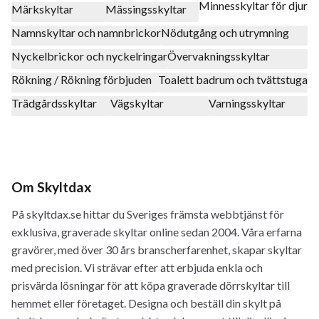
Minnesskyltar för djur
Märkskyltar
Mässingsskyltar
Namnskyltar och namnbrickor
Nödutgång och utrymning
Nyckelbrickor och nyckelringar
Övervakningsskyltar
Rökning / Rökning förbjuden
Toalett badrum och tvättstuga
Trädgårdsskyltar
Vägskyltar
Varningsskyltar
Om Skyltdax
På skyltdax.se hittar du Sveriges främsta webbtjänst för
exklusiva, graverade skyltar online sedan 2004. Våra erfarna
gravörer, med över 30 års branscherfarenhet, skapar skyltar
med precision. Vi strävar efter att erbjuda enkla och
prisvärda lösningar för att köpa graverade dörrskyltar till
hemmet eller företaget. Designa och beställ din skylt på