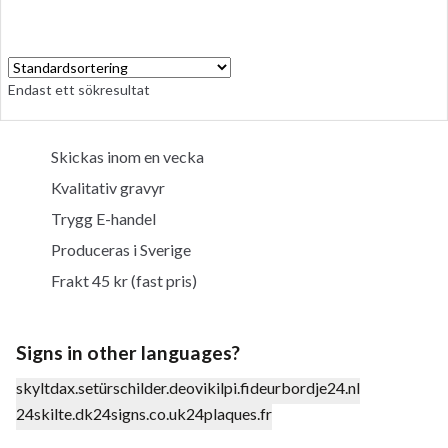
Endast ett sökresultat
Skickas inom en vecka
Kvalitativ gravyr
Trygg E-handel
Produceras i Sverige
Frakt 45 kr (fast pris)
Signs in other languages?
skyltdax.se
türschilder.de
ovikilpi.fi
deurbordje24.nl
24skilte.dk
24signs.co.uk
24plaques.fr