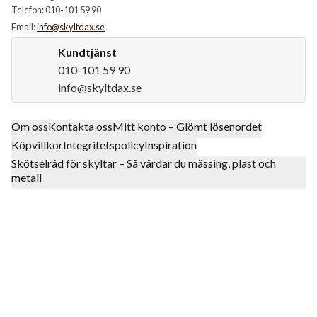
Telefon: 010-101 59 90
Email:
info@skyltdax.se
Kundtjänst
010-101 59 90
info@skyltdax.se
Om oss
Kontakta oss
Mitt konto – Glömt lösenordet
Köpvillkor
Integritetspolicy
Inspiration
Skötselråd för skyltar – Så vårdar du mässing, plast och
metall
Klarna
Mastercard Logo
Visa Logo
Swish Log
Postnord
UPS
DHL