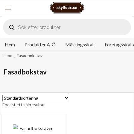
Varukorg
skyltdax.se
Meny
Products
search
Hem
Produkter A-Ö
Mässingsskylt
Företagsskylt
Hem
Fasadbokstav
Fasadbokstav
Endast ett sökresultat