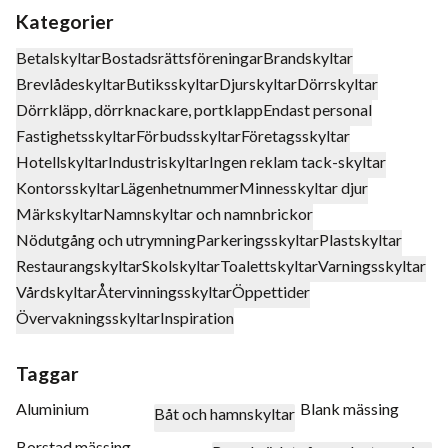
Kategorier
Betalskyltar
Bostadsrättsföreningar
Brandskyltar
Brevlådeskyltar
Butiksskyltar
Djurskyltar
Dörrskyltar
Dörrkläpp, dörrknackare, portklapp
Endast personal
Fastighetsskyltar
Förbudsskyltar
Företagsskyltar
Hotellskyltar
Industriskyltar
Ingen reklam tack-skyltar
Kontorsskyltar
Lägenhetnummer
Minnesskyltar djur
Märkskyltar
Namnskyltar och namnbrickor
Nödutgång och utrymning
Parkeringsskyltar
Plastskyltar
Restaurangskyltar
Skolskyltar
Toalettskyltar
Varningsskyltar
Vårdskyltar
Återvinningsskyltar
Öppettider
Övervakningsskyltar
Inspiration
Taggar
Aluminium
Blank mässing
Båt och hamnskyltar
Borstad mässing