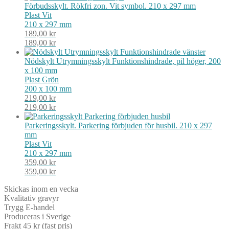
Förbudsskylt. Rökfri zon. Vit symbol. 210 x 297 mm
Plast
Vit
210 x 297 mm
189,00
kr
189,00
kr
Nödskylt Utrymningsskylt Funktionshindrade, pil höger, 200
x 100 mm
Plast
Grön
200 x 100 mm
219,00
kr
219,00
kr
Parkeringsskylt. Parkering förbjuden för husbil. 210 x 297
mm
Plast
Vit
210 x 297 mm
359,00
kr
359,00
kr
Skickas inom en vecka
Kvalitativ gravyr
Trygg E-handel
Produceras i Sverige
Frakt 45 kr (fast pris)