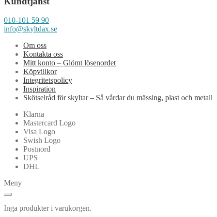
Kundtjänst
010-101 59 90
info@skyltdax.se
Om oss
Kontakta oss
Mitt konto – Glömt lösenordet
Köpvillkor
Integritetspolicy
Inspiration
Skötselråd för skyltar – Så vårdar du mässing, plast och metall
Klarna
Mastercard Logo
Visa Logo
Swish Logo
Postnord
UPS
DHL
Meny
Inga produkter i varukorgen.