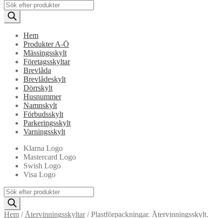
Products
search
Hem
Produkter A-Ö
Mässingsskylt
Företagsskyltar
Brevlåda
Brevlådeskylt
Dörrskylt
Husnummer
Namnskylt
Förbudsskylt
Parkeringsskylt
Varningsskylt
Klarna Logo
Mastercard Logo
Swish Logo
Visa Logo
Products
search
Hem
/
Återvinningsskyltar
/
Plastförpackningar. Återvinningsskylt.