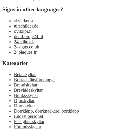
Signs in other languages?
skyltdax.se
türschilder.de
ovikilpi.fi
deurbordje24.nl
24skilte.dk
24signs.co.uk
24plaques.fr
Kategorier
Betalskyltar
Bostadsrättsföreningar
Brandskyltar
Brevlådeskyltar
Butiksskyltar
Djurskyltar
Dörrskyltar
Dörrkläpp, dörrknackare, portklapp
Endast personal
Fastighetsskyltar
Förbudsskyltar