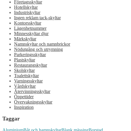
Företagsskyltar
Hotellskyltar
Industriskyltar
Ingen reklam tack-skyltar
Kontorsskyltar
Lägenhetnummer
Minnesskyltar djur
Märkskyltar
Namnskyltar och namnbrickor
Nödutgång och utrymning
Parkeringsskyltar
Plastskyltar
Restaurangskyltar
Skolskyltar
Toalettskyltar
Varningsskyltar
Vårdskyltar
Återvinningsskyltar
Öppettider
Övervakningsskyltar
Inspiration
Taggar
Aluminium
Båt och hamnskyltar
Blank mässing
Borstad