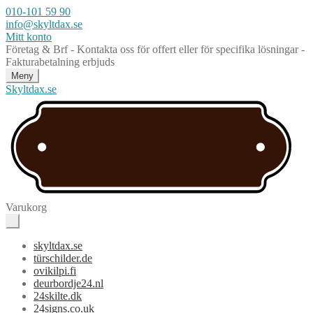
010-101 59 90
info@skyltdax.se
Mitt konto
Företag & Brf - Kontakta oss för offert eller för specifika lösningar -
Fakturabetalning erbjuds
Meny
Skyltdax.se
Varukorg
skyltdax.se
türschilder.de
ovikilpi.fi
deurbordje24.nl
24skilte.dk
24signs.co.uk