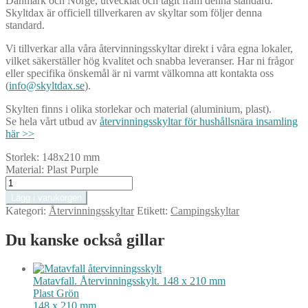
Danmark och Norge, utvecklat och tagit fram denna standard.
Skyltdax är officiell tillverkaren av skyltar som följer denna
standard.
Vi tillverkar alla våra återvinningsskyltar direkt i våra egna lokaler,
vilket säkerställer hög kvalitet och snabba leveranser. Har ni frågor
eller specifika önskemål är ni varmt välkomna att kontakta oss
(
info@skyltdax.se
).
Skylten finns i olika storlekar och material (aluminium, plast).
Se hela vårt utbud av
återvinningsskyltar för hushållsnära insamling
här >>
Storlek:
148x210 mm
Material:
Plast Purple
Plastförpackningar.
Återvinningsskylt.
Lägg i varukorgen
148
Kategori:
Återvinningsskyltar
Etikett:
Campingskyltar
x
210
Du kanske också gillar
mm
mängd
Matavfall. Återvinningsskylt. 148 x 210 mm
Plast
Grön
148 x 210 mm