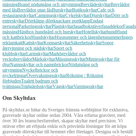
mässing
Brand nödutgång och utrymning
Brevlådeskyltar
Brevlådor
med lås
Brevlådor utan lås
Burskyltar
Butiksskyltar
Cafe och
restaurangskyltar
Campingskyltar
Cykelskyltar
Djurskyltar
Dörr och
entreskyltar
Dörrkläpp dörrknackare portklapp
Endast
personal
Parkeringsskyltar
Plastskyltar
fasadbokstäver
fasaddekor
Fasads
mässing
Hästbox hundgård och burskyltar
Hotellskyltar
hund
Hund
och kattbrickor
Hundskyltar
Husnummer och lägenhetsnummer
Ingen
reklam
katt
Kattskyltar
Kopparskyltar
Säkerhetsskyltar
Sopor
återvinning och städskyltar
Sport och
klubbskyltar
Larmskyltar
Markbrevlådor och
veckobrevlådor
Märkskyltar
Mässingsskyltar
Minnesskyltar för
djur
Namnskyltar och namnbrickor
Nödutgång och
utrymning
Nyckelbrickor och
nyckelringar
Övervakningsskyltar
Rökning / Rökning
förbjuden
Toalett badrum och
tvättstuga
Trädgårdsskyltar
Vägskyltar
Varningsskyltar
Om Skyltdax
På skyltdax.se hittar du Sveriges främsta webbtjänst för exklusiva,
graverade skyltar online sedan 2004. Våra erfarna gravörer, med
över 30 års branscherfarenhet, skapar skyltar med precision. Vi
strävar efter att erbjuda enkla och prisvärda lösningar för att köpa
graverade dörrskyltar till hemmet eller företaget. Designa och beställ