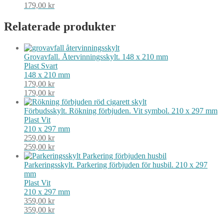
179,00
kr
Relaterade produkter
Grovavfall. Återvinningsskylt. 148 x 210 mm
Plast
Svart
148 x 210 mm
179,00
kr
179,00
kr
Förbudsskylt. Rökning förbjuden. Vit symbol. 210 x 297 mm
Plast
Vit
210 x 297 mm
259,00
kr
259,00
kr
Parkeringsskylt. Parkering förbjuden för husbil. 210 x 297
mm
Plast
Vit
210 x 297 mm
359,00
kr
359,00
kr