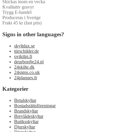
Skickas inom en vecka
Kvalitativ gravyr
Trygg E-handel
Produceras i Sverige
Frakt 45 kr (fast pris)
Signs in other languages?
skyltdax.se
türschilder.de
ovikilpi.fi
deurbordje24.nl
24skilte.dk
24signs.co.uk
24plaques.fr
Kategorier
Betalskyltar
Bostadsrättsföreningar
Brandskyltar
Brevlådeskyltar
Butiksskyltar
Djurskyltar