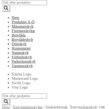
Products
search
Hem
Produkter A-Ö
Mässingsskylt
Företagsskyltar
Brevlåda
Brevlådeskylt
Dörrskylt
Husnummer
Namnskylt
Förbudsskylt
Parkeringsskylt
Varningsskylt
Klarna Logo
Mastercard Logo
Swish Logo
Visa Logo
Products
search
Hem
/
Återvinningsskyltar
/
Småelektronik. Återvinningsskylt. 148