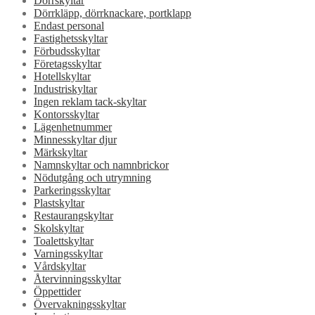
Dörrskyltar
Dörrkläpp, dörrknackare, portklapp
Endast personal
Fastighetsskyltar
Förbudsskyltar
Företagsskyltar
Hotellskyltar
Industriskyltar
Ingen reklam tack-skyltar
Kontorsskyltar
Lägenhetnummer
Minnesskyltar djur
Märkskyltar
Namnskyltar och namnbrickor
Nödutgång och utrymning
Parkeringsskyltar
Plastskyltar
Restaurangskyltar
Skolskyltar
Toalettskyltar
Varningsskyltar
Vårdskyltar
Återvinningsskyltar
Öppettider
Övervakningsskyltar