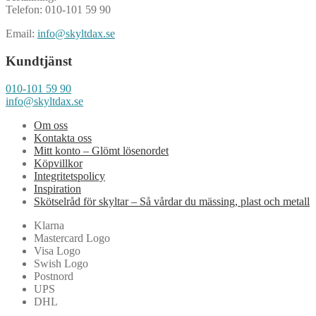
Telefon: 010-101 59 90
Email:
info@skyltdax.se
Kundtjänst
010-101 59 90
info@skyltdax.se
Om oss
Kontakta oss
Mitt konto – Glömt lösenordet
Köpvillkor
Integritetspolicy
Inspiration
Skötselråd för skyltar – Så vårdar du mässing, plast och metall
Klarna
Mastercard Logo
Visa Logo
Swish Logo
Postnord
UPS
DHL