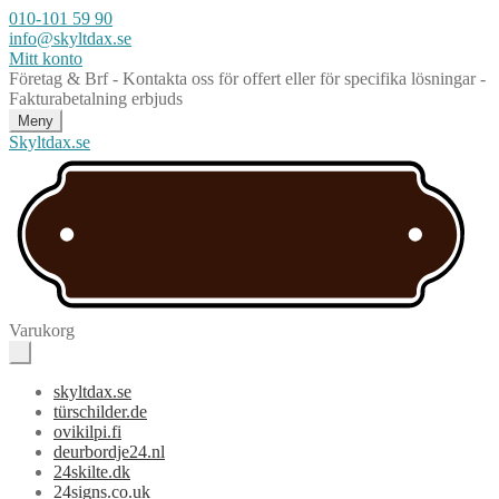
010-101 59 90
info@skyltdax.se
Mitt konto
Företag & Brf - Kontakta oss för offert eller för specifika lösningar -
Fakturabetalning erbjuds
Meny
Skyltdax.se
Varukorg
skyltdax.se
türschilder.de
ovikilpi.fi
deurbordje24.nl
24skilte.dk
24signs.co.uk