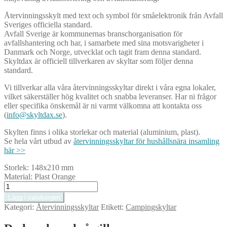
Återvinningsskylt med text och symbol för småelektronik från Avfall
Sveriges officiella standard.
Avfall Sverige är kommunernas branschorganisation för
avfallshantering och har, i samarbete med sina motsvarigheter i
Danmark och Norge, utvecklat och tagit fram denna standard.
Skyltdax är officiell tillverkaren av skyltar som följer denna
standard.
Vi tillverkar alla våra återvinningsskyltar direkt i våra egna lokaler,
vilket säkerställer hög kvalitet och snabba leveranser. Har ni frågor
eller specifika önskemål är ni varmt välkomna att kontakta oss
(
info@skyltdax.se
).
Skylten finns i olika storlekar och material (aluminium, plast).
Se hela vårt utbud av
återvinningsskyltar för hushållsnära insamling
här >>
Storlek:
148x210 mm
Material:
Plast Orange
Småelektronik.
Återvinningsskylt.
Lägg i varukorgen
148
Kategori:
Återvinningsskyltar
Etikett:
Campingskyltar
x
210