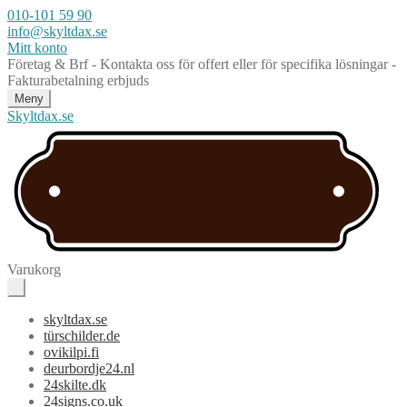
010-101 59 90
info@skyltdax.se
Mitt konto
Företag & Brf - Kontakta oss för offert eller för specifika lösningar -
Fakturabetalning erbjuds
Meny
Skyltdax.se
Varukorg
skyltdax.se
türschilder.de
ovikilpi.fi
deurbordje24.nl
24skilte.dk
24signs.co.uk