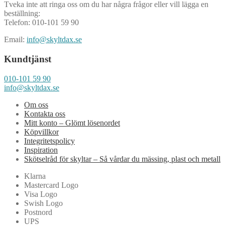
Tveka inte att ringa oss om du har några frågor eller vill lägga en
beställning:
Telefon: 010-101 59 90
Email:
info@skyltdax.se
Kundtjänst
010-101 59 90
info@skyltdax.se
Om oss
Kontakta oss
Mitt konto – Glömt lösenordet
Köpvillkor
Integritetspolicy
Inspiration
Skötselråd för skyltar – Så vårdar du mässing, plast och metall
Klarna
Mastercard Logo
Visa Logo
Swish Logo
Postnord
UPS