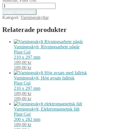
Material:
Plast Gul
Varningsskylt,
Farlig
Lägg i varukorgen
elektrisk
Kategori:
Varningsskyltar
spänning
mängd
Relaterade produkter
Varningsskylt, Rivningsarbete pågår
Plast
Gul
210 x 297 mm
189,00
kr
189,00
kr
Varningsskylt, Hög avsats fallrisk
Plast
Gul
210 x 297 mm
189,00
kr
189,00
kr
Varningsskylt, Elektromagnetisk fält
Plast
Gul
200 x 282 mm
189,00
kr