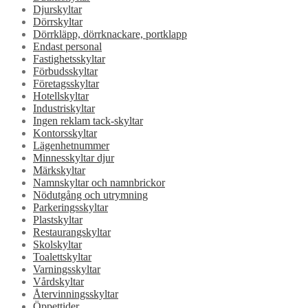
Djurskyltar
Dörrskyltar
Dörrkläpp, dörrknackare, portklapp
Endast personal
Fastighetsskyltar
Förbudsskyltar
Företagsskyltar
Hotellskyltar
Industriskyltar
Ingen reklam tack-skyltar
Kontorsskyltar
Lägenhetnummer
Minnesskyltar djur
Märkskyltar
Namnskyltar och namnbrickor
Nödutgång och utrymning
Parkeringsskyltar
Plastskyltar
Restaurangskyltar
Skolskyltar
Toalettskyltar
Varningsskyltar
Vårdskyltar
Återvinningsskyltar
Öppettider