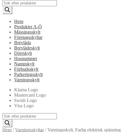
Products
search
Hem
Produkter A-Ö
Mässingsskylt
Företagsskyltar
Brevlåda
Brevlådeskylt
Dörrskylt
Husnummer
Namnskylt
Förbudsskylt
Parkeringsskylt
Varningsskylt
Klarna Logo
Mastercard Logo
Swish Logo
Visa Logo
Products
search
Hem
/
Varningsskyltar
/
Varningsskylt, Farlig elektrisk spänning