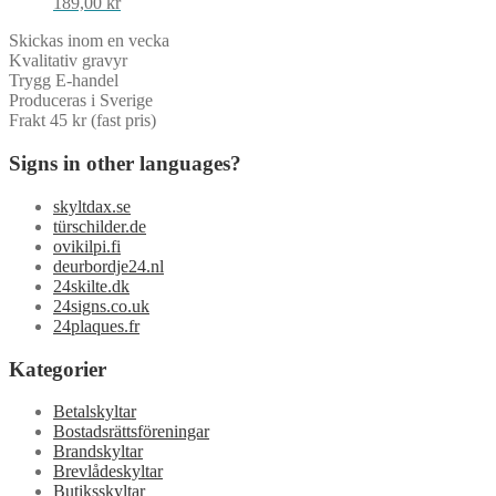
189,00
kr
Skickas inom en vecka
Kvalitativ gravyr
Trygg E-handel
Produceras i Sverige
Frakt 45 kr (fast pris)
Signs in other languages?
skyltdax.se
türschilder.de
ovikilpi.fi
deurbordje24.nl
24skilte.dk
24signs.co.uk
24plaques.fr
Kategorier
Betalskyltar
Bostadsrättsföreningar
Brandskyltar
Brevlådeskyltar
Butiksskyltar