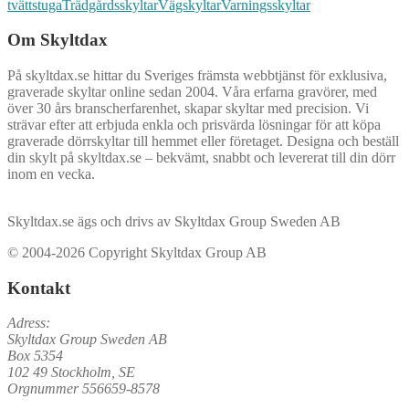
tvättstuga
Trädgårdsskyltar
Vägskyltar
Varningsskyltar
Om Skyltdax
På skyltdax.se hittar du Sveriges främsta webbtjänst för exklusiva,
graverade skyltar online sedan 2004. Våra erfarna gravörer, med
över 30 års branscherfarenhet, skapar skyltar med precision. Vi
strävar efter att erbjuda enkla och prisvärda lösningar för att köpa
graverade dörrskyltar till hemmet eller företaget. Designa och beställ
din skylt på skyltdax.se – bekvämt, snabbt och levererat till din dörr
inom en vecka.
Skyltdax.se ägs och drivs av Skyltdax Group Sweden AB
© 2004-2026 Copyright Skyltdax Group AB
Kontakt
Adress:
Skyltdax Group Sweden AB
Box 5354
102 49 Stockholm, SE
Orgnummer 556659-8578