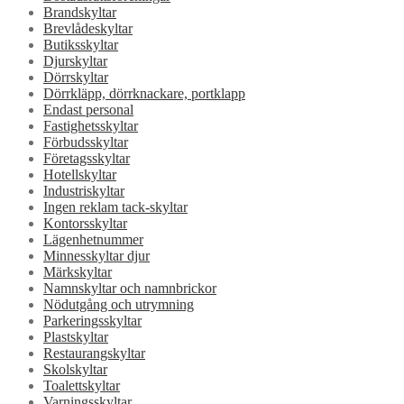
Brandskyltar
Brevlådeskyltar
Butiksskyltar
Djurskyltar
Dörrskyltar
Dörrkläpp, dörrknackare, portklapp
Endast personal
Fastighetsskyltar
Förbudsskyltar
Företagsskyltar
Hotellskyltar
Industriskyltar
Ingen reklam tack-skyltar
Kontorsskyltar
Lägenhetnummer
Minnesskyltar djur
Märkskyltar
Namnskyltar och namnbrickor
Nödutgång och utrymning
Parkeringsskyltar
Plastskyltar
Restaurangskyltar
Skolskyltar
Toalettskyltar
Varningsskyltar