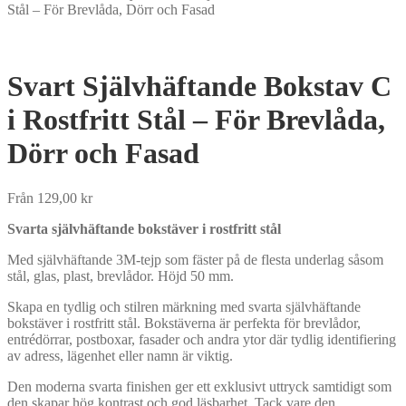
Stål – För Brevlåda, Dörr och Fasad
Svart Självhäftande Bokstav C
i Rostfritt Stål – För Brevlåda,
Dörr och Fasad
Från
129,00
kr
Svarta självhäftande bokstäver i rostfritt stål
Med självhäftande 3M-tejp som fäster på de flesta underlag såsom
stål, glas, plast, brevlådor. Höjd 50 mm.
Skapa en tydlig och stilren märkning med svarta självhäftande
bokstäver i rostfritt stål. Bokstäverna är perfekta för brevlådor,
entrédörrar, postboxar, fasader och andra ytor där tydlig identifiering
av adress, lägenhet eller namn är viktig.
Den moderna svarta finishen ger ett exklusivt uttryck samtidigt som
den skapar hög kontrast och god läsbarhet. Tack vare den