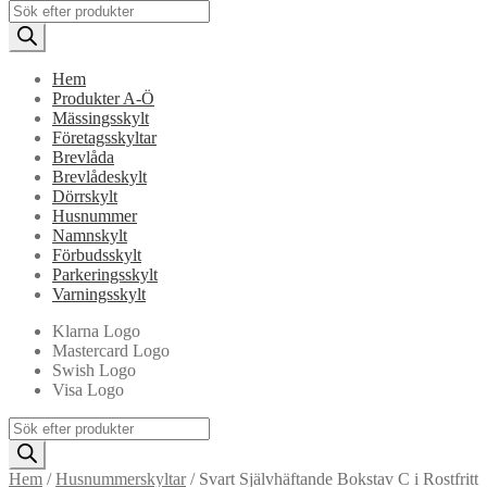
Products
search
Hem
Produkter A-Ö
Mässingsskylt
Företagsskyltar
Brevlåda
Brevlådeskylt
Dörrskylt
Husnummer
Namnskylt
Förbudsskylt
Parkeringsskylt
Varningsskylt
Klarna Logo
Mastercard Logo
Swish Logo
Visa Logo
Products
search
Hem
/
Husnummerskyltar
/
Svart Självhäftande Bokstav C i Rostfritt