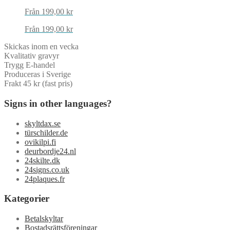
Från
199,00
kr
Från
199,00
kr
Skickas inom en vecka
Kvalitativ gravyr
Trygg E-handel
Produceras i Sverige
Frakt 45 kr (fast pris)
Signs in other languages?
skyltdax.se
türschilder.de
ovikilpi.fi
deurbordje24.nl
24skilte.dk
24signs.co.uk
24plaques.fr
Kategorier
Betalskyltar
Bostadsrättsföreningar