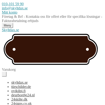
010-101 59 90
info@skyltdax.se
Mitt konto
Företag & Brf - Kontakta oss för offert eller för specifika lösningar -
Fakturabetalning erbjuds
Meny
Skyltdax.se
Varukorg
skyltdax.se
türschilder.de
ovikilpi.fi
deurbordje24.nl
24skilte.dk
24signs.co.uk