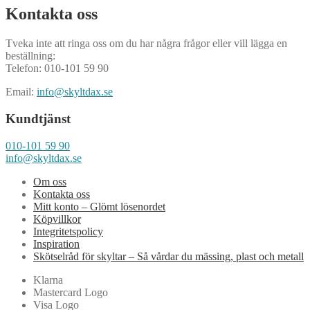
Kontakta oss
Tveka inte att ringa oss om du har några frågor eller vill lägga en
beställning:
Telefon: 010-101 59 90
Email:
info@skyltdax.se
Kundtjänst
010-101 59 90
info@skyltdax.se
Om oss
Kontakta oss
Mitt konto – Glömt lösenordet
Köpvillkor
Integritetspolicy
Inspiration
Skötselråd för skyltar – Så vårdar du mässing, plast och metall
Klarna
Mastercard Logo
Visa Logo