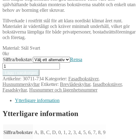
självhäftande baksidan monteras bokstäverna snabbt och enkelt utan
behov av borrning eller skruvar.
Tillverkade i rostfritt stål för att klara nordiskt klimat året runt.
Materialet är vädertåligt och kräver minimalt underhåll, vilket gör
bokstäverna lämpliga för både privatpersoner, bostadsrättsföreningar
och företag.
Material:
Stål Svart
0
kr
Siffra/bokstav
Rensa
Svart
Självhäftande
Lägg i varukorgen
Bokstav
Artikelnr:
30711-734
Kategorier:
Fasadbokstäver
,
C
Husnummerskyltar
Etiketter:
Brevlådeskyltar
,
fasadbokstäver
,
i
Fasadskyltar
,
Husnummer och lägenhetsnummer
Rostfritt
Stål
Ytterligare information
–
För
Ytterligare information
Brevlåda,
Dörr
och
Fasad
Siffra/bokstav
A, B, C, D, 0, 1, 2, 3, 4, 5, 6, 7, 8, 9
mängd