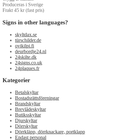
Produceras i Sverige
Frakt 45 kr (fast pris)
Signs in other languages?
skyltdax.se
türschilder.de
ovikilpi.fi
deurbordje24.nl
24skilte.dk
24signs.co.uk
24plaques.fr
Kategorier
Betalskyltar
Bostadsrättsföreningar
Brandskyltar
Brevlådeskyltar
Butiksskyltar
Djurskyltar
Dörrskyltar
Dörrkläpp, dörrknackare, portklapp
Endast personal