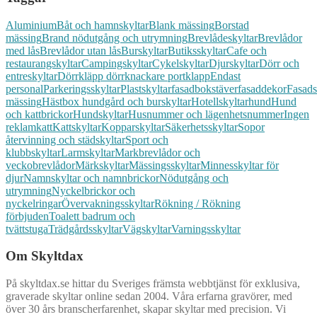
Aluminium
Båt och hamnskyltar
Blank mässing
Borstad
mässing
Brand nödutgång och utrymning
Brevlådeskyltar
Brevlådor
med lås
Brevlådor utan lås
Burskyltar
Butiksskyltar
Cafe och
restaurangskyltar
Campingskyltar
Cykelskyltar
Djurskyltar
Dörr och
entreskyltar
Dörrkläpp dörrknackare portklapp
Endast
personal
Parkeringsskyltar
Plastskyltar
fasadbokstäver
fasaddekor
Fasads
mässing
Hästbox hundgård och burskyltar
Hotellskyltar
hund
Hund
och kattbrickor
Hundskyltar
Husnummer och lägenhetsnummer
Ingen
reklam
katt
Kattskyltar
Kopparskyltar
Säkerhetsskyltar
Sopor
återvinning och städskyltar
Sport och
klubbskyltar
Larmskyltar
Markbrevlådor och
veckobrevlådor
Märkskyltar
Mässingsskyltar
Minnesskyltar för
djur
Namnskyltar och namnbrickor
Nödutgång och
utrymning
Nyckelbrickor och
nyckelringar
Övervakningsskyltar
Rökning / Rökning
förbjuden
Toalett badrum och
tvättstuga
Trädgårdsskyltar
Vägskyltar
Varningsskyltar
Om Skyltdax
På skyltdax.se hittar du Sveriges främsta webbtjänst för exklusiva,
graverade skyltar online sedan 2004. Våra erfarna gravörer, med
över 30 års branscherfarenhet, skapar skyltar med precision. Vi