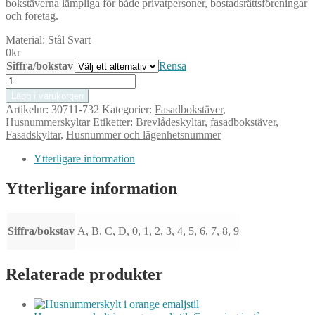
bokstäverna lämpliga för både privatpersoner, bostadsrättsföreningar
och företag.
Material:
Stål Svart
0
kr
Siffra/bokstav
Rensa
Svart
Självhäftande
Lägg i varukorgen
Bokstav
Artikelnr:
30711-732
Kategorier:
Fasadbokstäver
,
A
Husnummerskyltar
Etiketter:
Brevlådeskyltar
,
fasadbokstäver
,
i
Fasadskyltar
,
Husnummer och lägenhetsnummer
Rostfritt
Stål
Ytterligare information
–
För
Ytterligare information
Brevlåda,
Dörr
och
Fasad
Siffra/bokstav
A, B, C, D, 0, 1, 2, 3, 4, 5, 6, 7, 8, 9
mängd
Relaterade produkter