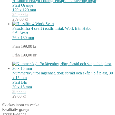
Husnummerskylt i orange emaljstil. Gravering ingår
Plast
Orange
120 x 120 mm
259,00
kr
259,00
kr
Fasadsiffra 4 svart i rostfritt stål, Work från Habo
Stål
Svart
76 x 180 mm
Från
199,00
kr
Från
199,00
kr
Nummerskylt för lägenhet, dörr, förråd och skåp i blå plast, 30
x 15 mm
Plast
Blå
30 x 15 mm
29,00
kr
29,00
kr
Skickas inom en vecka
Kvalitativ gravyr
Trygg E-handel