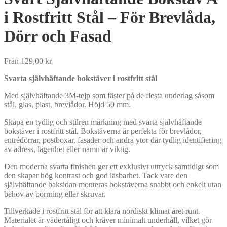
i Rostfritt Stål – För Brevlåda,
Dörr och Fasad
Från
129,00
kr
Svarta självhäftande bokstäver i rostfritt stål
Med självhäftande 3M-tejp som fäster på de flesta underlag såsom
stål, glas, plast, brevlådor. Höjd 50 mm.
Skapa en tydlig och stilren märkning med svarta självhäftande
bokstäver i rostfritt stål. Bokstäverna är perfekta för brevlådor,
entrédörrar, postboxar, fasader och andra ytor där tydlig identifiering
av adress, lägenhet eller namn är viktig.
Den moderna svarta finishen ger ett exklusivt uttryck samtidigt som
den skapar hög kontrast och god läsbarhet. Tack vare den
självhäftande baksidan monteras bokstäverna snabbt och enkelt utan
behov av borrning eller skruvar.
Tillverkade i rostfritt stål för att klara nordiskt klimat året runt.
Materialet är vädertåligt och kräver minimalt underhåll, vilket gör