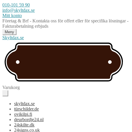
010-101 59 90
info@skyltdax.se
Mitt konto
Företag & Brf - Kontakta oss för offert eller för specifika lösningar -
Fakturabetalning erbjuds
Meny
Skyltdax.se
Varukorg
skyltdax.se
türschilder.de
ovikilpi.fi
deurbordje24.nl
24skilte.dk
24signs.co.uk