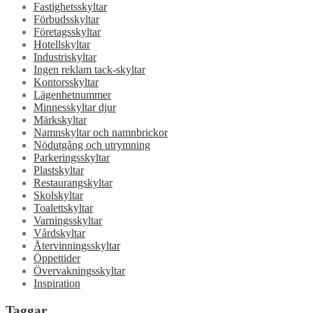
Fastighetsskyltar
Förbudsskyltar
Företagsskyltar
Hotellskyltar
Industriskyltar
Ingen reklam tack-skyltar
Kontorsskyltar
Lägenhetnummer
Minnesskyltar djur
Märkskyltar
Namnskyltar och namnbrickor
Nödutgång och utrymning
Parkeringsskyltar
Plastskyltar
Restaurangskyltar
Skolskyltar
Toalettskyltar
Varningsskyltar
Vårdskyltar
Återvinningsskyltar
Öppettider
Övervakningsskyltar
Inspiration
Taggar