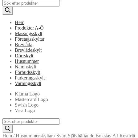
Products
search
Hem
Produkter A-Ö
Mässingsskylt
Företagsskyltar
Brevlåda
Brevlådeskylt
Dörrskylt
Husnummer
Namnskylt
Förbudsskylt
Parkeringsskylt
Varningsskylt
Klarna Logo
Mastercard Logo
Swish Logo
Visa Logo
Products
search
Hem
/
Husnummerskyltar
/
Svart Självhäftande Bokstav A i Rostfritt