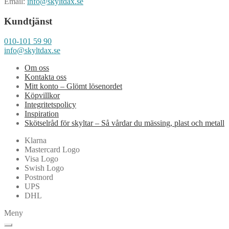
Email:
info@skyltdax.se
Kundtjänst
010-101 59 90
info@skyltdax.se
Om oss
Kontakta oss
Mitt konto – Glömt lösenordet
Köpvillkor
Integritetspolicy
Inspiration
Skötselråd för skyltar – Så vårdar du mässing, plast och metall
Klarna
Mastercard Logo
Visa Logo
Swish Logo
Postnord
UPS
DHL
Meny