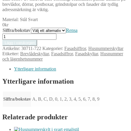
brevlådor, dörrar, postboxar, grindstolpar och fasader där tydlig
adressmärkning är viktig.
Material:
Stål Svart
0
kr
Siffra/bokstav
Rensa
Svart
Självhäftande
Lägg i varukorgen
Husnummer
Artikelnr:
30711-722
Kategorier:
Fasadsiffror
,
Husnummerskyltar
0
Etiketter:
Brevlådeskyltar
,
Fasadsiffror
,
Fasadskyltar
,
Husnummer
i
och lägenhetsnummer
Rostfritt
Stål
Ytterligare information
–
För
Ytterligare information
Brevlåda
och
Fasad
mängd
Siffra/bokstav
A, B, C, D, 0, 1, 2, 3, 4, 5, 6, 7, 8, 9
Relaterade produkter