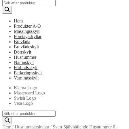
Products
search
Hem
Produkter A-Ö
Mässingsskylt
Företagsskyltar
Brevlåda
Brevlådeskylt
Dörrskylt
Husnummer
Namnskylt
Förbudsskylt
Parkeringsskylt
Varningsskylt
Klarna Logo
Mastercard Logo
Swish Logo
Visa Logo
Products
search
Hem
/
Husnummerskyltar
/
Svart Självhäftande Husnummer 0 i