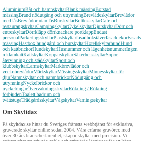
Aluminium
Båt och hamnskyltar
Blank mässing
Borstad
mässing
Brand nödutgång och utrymning
Brevlådeskyltar
Brevlådor
med lås
Brevlådor utan lås
Burskyltar
Butiksskyltar
Cafe och
restaurangskyltar
Campingskyltar
Cykelskyltar
Djurskyltar
Dörr och
entreskyltar
Dörrkläpp dörrknackare portklapp
Endast
personal
Parkeringsskyltar
Plastskyltar
fasadbokstäver
fasaddekor
Fasads
mässing
Hästbox hundgård och burskyltar
Hotellskyltar
hund
Hund
och kattbrickor
Hundskyltar
Husnummer och lägenhetsnummer
Ingen
reklam
katt
Kattskyltar
Kopparskyltar
Säkerhetsskyltar
Sopor
återvinning och städskyltar
Sport och
klubbskyltar
Larmskyltar
Markbrevlådor och
veckobrevlådor
Märkskyltar
Mässingsskyltar
Minnesskyltar för
djur
Namnskyltar och namnbrickor
Nödutgång och
utrymning
Nyckelbrickor och
nyckelringar
Övervakningsskyltar
Rökning / Rökning
förbjuden
Toalett badrum och
tvättstuga
Trädgårdsskyltar
Vägskyltar
Varningsskyltar
Om Skyltdax
På skyltdax.se hittar du Sveriges främsta webbtjänst för exklusiva,
graverade skyltar online sedan 2004. Våra erfarna gravörer, med
över 30 års branscherfarenhet, skapar skyltar med precision. Vi