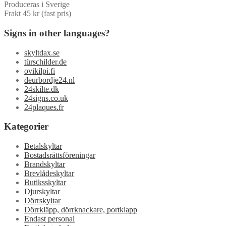
Produceras i Sverige
Frakt 45 kr (fast pris)
Signs in other languages?
skyltdax.se
türschilder.de
ovikilpi.fi
deurbordje24.nl
24skilte.dk
24signs.co.uk
24plaques.fr
Kategorier
Betalskyltar
Bostadsrättsföreningar
Brandskyltar
Brevlådeskyltar
Butiksskyltar
Djurskyltar
Dörrskyltar
Dörrkläpp, dörrknackare, portklapp
Endast personal