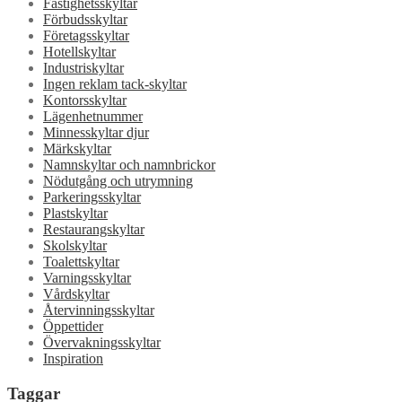
Fastighetsskyltar
Förbudsskyltar
Företagsskyltar
Hotellskyltar
Industriskyltar
Ingen reklam tack-skyltar
Kontorsskyltar
Lägenhetnummer
Minnesskyltar djur
Märkskyltar
Namnskyltar och namnbrickor
Nödutgång och utrymning
Parkeringsskyltar
Plastskyltar
Restaurangskyltar
Skolskyltar
Toalettskyltar
Varningsskyltar
Vårdskyltar
Återvinningsskyltar
Öppettider
Övervakningsskyltar
Inspiration
Taggar