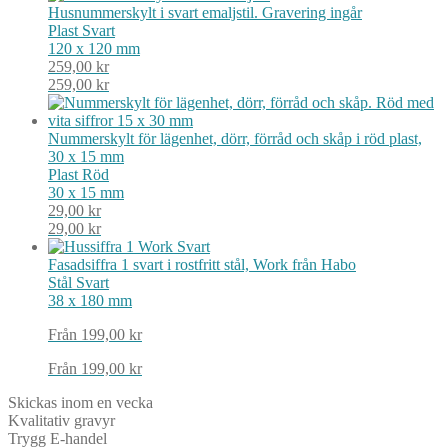
Husnummerskylt i svart emaljstil. Gravering ingår
Plast
Svart
120 x 120 mm
259,00
kr
259,00
kr
Nummerskylt för lägenhet, dörr, förråd och skåp i röd plast,
30 x 15 mm
Plast
Röd
30 x 15 mm
29,00
kr
29,00
kr
Fasadsiffra 1 svart i rostfritt stål, Work från Habo
Stål
Svart
38 x 180 mm
Från
199,00
kr
Från
199,00
kr
Skickas inom en vecka
Kvalitativ gravyr
Trygg E-handel