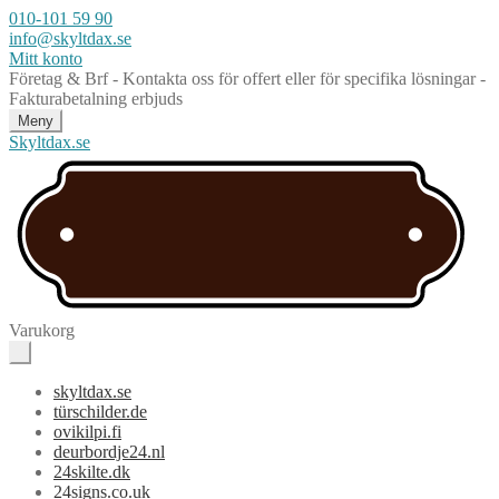
010-101 59 90
info@skyltdax.se
Mitt konto
Företag & Brf - Kontakta oss för offert eller för specifika lösningar -
Fakturabetalning erbjuds
Meny
Skyltdax.se
Varukorg
skyltdax.se
türschilder.de
ovikilpi.fi
deurbordje24.nl
24skilte.dk
24signs.co.uk