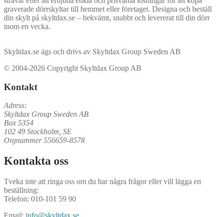
strävar efter att erbjuda enkla och prisvärda lösningar för att köpa
graverade dörrskyltar till hemmet eller företaget. Designa och beställ
din skylt på skyltdax.se – bekvämt, snabbt och levererat till din dörr
inom en vecka.
Skyltdax.se ägs och drivs av Skyltdax Group Sweden AB
© 2004-2026 Copyright Skyltdax Group AB
Kontakt
Adress:
Skyltdax Group Sweden AB
Box 5354
102 49 Stockholm, SE
Orgnummer 556659-8578
Kontakta oss
Tveka inte att ringa oss om du har några frågor eller vill lägga en
beställning:
Telefon: 010-101 59 90
Email:
info@skyltdax.se