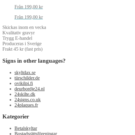
Från
199,00
kr
Från
199,00
kr
Skickas inom en vecka
Kvalitativ gravyr
Trygg E-handel
Produceras i Sverige
Frakt 45 kr (fast pris)
Signs in other languages?
skyltdax.se
türschilder.de
ovikilpi.fi
deurbordje24.nl
24skilte.dk
24signs.co.uk
24plaques.fr
Kategorier
Betalskyltar
Bostadsrättsföreningar