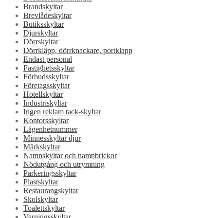
Brandskyltar
Brevlådeskyltar
Butiksskyltar
Djurskyltar
Dörrskyltar
Dörrkläpp, dörrknackare, portklapp
Endast personal
Fastighetsskyltar
Förbudsskyltar
Företagsskyltar
Hotellskyltar
Industriskyltar
Ingen reklam tack-skyltar
Kontorsskyltar
Lägenhetnummer
Minnesskyltar djur
Märkskyltar
Namnskyltar och namnbrickor
Nödutgång och utrymning
Parkeringsskyltar
Plastskyltar
Restaurangskyltar
Skolskyltar
Toalettskyltar
Varningsskyltar