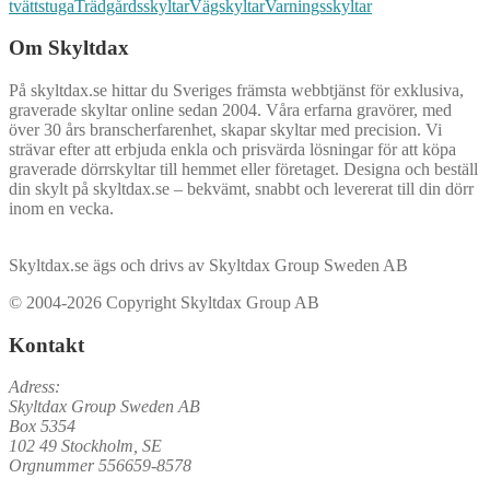
tvättstuga
Trädgårdsskyltar
Vägskyltar
Varningsskyltar
Om Skyltdax
På skyltdax.se hittar du Sveriges främsta webbtjänst för exklusiva,
graverade skyltar online sedan 2004. Våra erfarna gravörer, med
över 30 års branscherfarenhet, skapar skyltar med precision. Vi
strävar efter att erbjuda enkla och prisvärda lösningar för att köpa
graverade dörrskyltar till hemmet eller företaget. Designa och beställ
din skylt på skyltdax.se – bekvämt, snabbt och levererat till din dörr
inom en vecka.
Skyltdax.se ägs och drivs av Skyltdax Group Sweden AB
© 2004-2026 Copyright Skyltdax Group AB
Kontakt
Adress:
Skyltdax Group Sweden AB
Box 5354
102 49 Stockholm, SE
Orgnummer 556659-8578