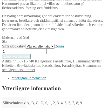
Husnumret passar lika bra på villor och radhus som på
flerbostadshus, företag och fritidshus.
En tydlig adressmärkning gör det enklare för postutdelning,
leveranser, besökare och räddningstjänst att snabbt hitta rätt adress.
Det är en liten detalj som bidrar till både ökad säkerhet och ett mer
genomtänkt helhetsintryck av fastigheten.
Material:
Stål Stål
0
kr
Siffra/bokstav
Rensa
Självhäftande
Husnummer
Lägg i varukorgen
5
Artikelnr:
30711-740
Kategorier:
Fasadsiffror
,
Husnummerskyltar
i
Etiketter:
Brevlådeskyltar
,
Fasadsiffror
,
Fasadskyltar
,
Husnummer
Rostfritt
och lägenhetsnummer
Stål
–
Ytterligare information
För
Brevlåda,
Ytterligare information
Dörr
och
Fasad
mängd
Siffra/bokstav
A, B, C, D, 0, 1, 2, 3, 4, 5, 6, 7, 8, 9