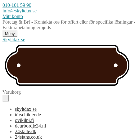
010-101 59 90
info@skyltdax.se
Mitt konto
Företag & Brf - Kontakta oss för offert eller för specifika lösningar -
Fakturabetalning erbjuds
Meny
Skyltdax.se
Varukorg
skyltdax.se
türschilder.de
ovikilpi.fi
deurbordje24.nl
24skilte.dk
24signs.co.uk