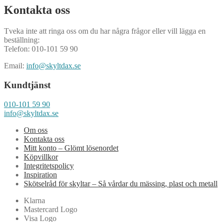
Kontakta oss
Tveka inte att ringa oss om du har några frågor eller vill lägga en
beställning:
Telefon: 010-101 59 90
Email:
info@skyltdax.se
Kundtjänst
010-101 59 90
info@skyltdax.se
Om oss
Kontakta oss
Mitt konto – Glömt lösenordet
Köpvillkor
Integritetspolicy
Inspiration
Skötselråd för skyltar – Så vårdar du mässing, plast och metall
Klarna
Mastercard Logo
Visa Logo