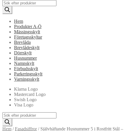
Products
search
Hem
Produkter A-Ö
Mässingsskylt
Företagsskyltar
Brevlåda
Brevlådeskylt
Dörrskylt
Husnummer
Namnskylt
Förbudsskylt
Parkeringsskylt
Varningsskylt
Klarna Logo
Mastercard Logo
Swish Logo
Visa Logo
Products
search
Hem
/
Fasadsiffror
/
Självhäftande Husnummer 5 i Rostfritt Stål –