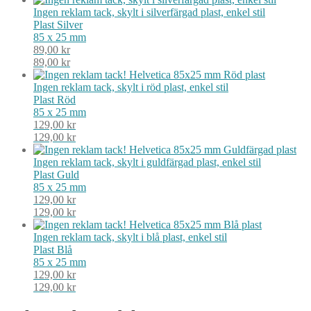
stil
Ingen reklam tack, skylt i silverfärgad plast, enkel stil
mängd
Plast
Silver
85 x 25 mm
89,00
kr
89,00
kr
Ingen reklam tack, skylt i röd plast, enkel stil
Plast
Röd
85 x 25 mm
129,00
kr
129,00
kr
Ingen reklam tack, skylt i guldfärgad plast, enkel stil
Plast
Guld
85 x 25 mm
129,00
kr
129,00
kr
Ingen reklam tack, skylt i blå plast, enkel stil
Plast
Blå
85 x 25 mm
129,00
kr
129,00
kr