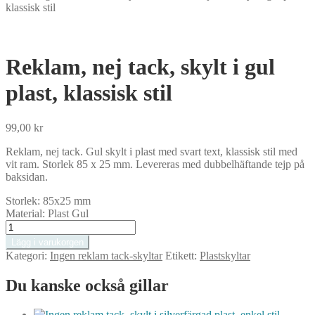
klassisk stil
Reklam, nej tack, skylt i gul
plast, klassisk stil
99,00
kr
Reklam, nej tack. Gul skylt i plast med svart text, klassisk stil med
vit ram. Storlek 85 x 25 mm. Levereras med dubbelhäftande tejp på
baksidan.
Storlek:
85x25 mm
Material:
Plast Gul
Reklam,
nej
Lägg i varukorgen
tack,
Kategori:
Ingen reklam tack-skyltar
Etikett:
Plastskyltar
skylt
i
Du kanske också gillar
gul
plast,
klassisk