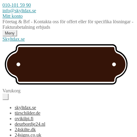
010-101 59 90
info@skyltdax.se
Mitt konto
Företag & Brf - Kontakta oss för offert eller för specifika lösningar -
Fakturabetalning erbjuds
Meny
Skyltdax.se
Varukorg
skyltdax.se
türschilder.de
ovikilpi.fi
deurbordje24.nl
24skilte.dk
24signs.co.uk