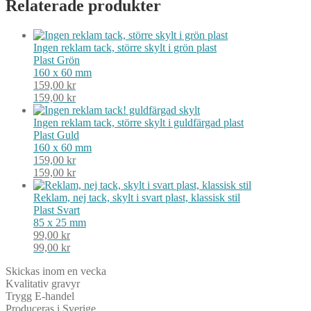
Relaterade produkter
Ingen reklam tack, större skylt i grön plast
Plast
Grön
160 x 60 mm
159,00
kr
159,00
kr
Ingen reklam tack, större skylt i guldfärgad plast
Plast
Guld
160 x 60 mm
159,00
kr
159,00
kr
Reklam, nej tack, skylt i svart plast, klassisk stil
Plast
Svart
85 x 25 mm
99,00
kr
99,00
kr
Skickas inom en vecka
Kvalitativ gravyr
Trygg E-handel
Produceras i Sverige