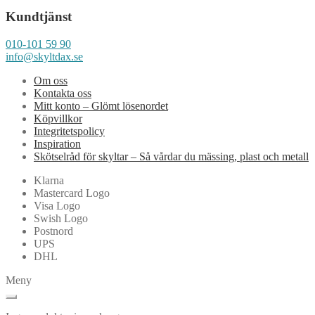
Kundtjänst
010-101 59 90
info@skyltdax.se
Om oss
Kontakta oss
Mitt konto – Glömt lösenordet
Köpvillkor
Integritetspolicy
Inspiration
Skötselråd för skyltar – Så vårdar du mässing, plast och metall
Klarna
Mastercard Logo
Visa Logo
Swish Logo
Postnord
UPS
DHL
Meny