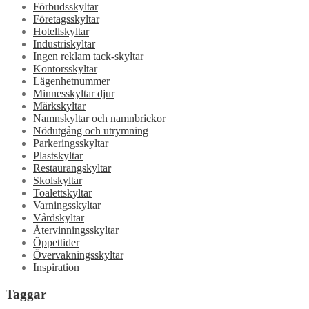
Förbudsskyltar
Företagsskyltar
Hotellskyltar
Industriskyltar
Ingen reklam tack-skyltar
Kontorsskyltar
Lägenhetnummer
Minnesskyltar djur
Märkskyltar
Namnskyltar och namnbrickor
Nödutgång och utrymning
Parkeringsskyltar
Plastskyltar
Restaurangskyltar
Skolskyltar
Toalettskyltar
Varningsskyltar
Vårdskyltar
Återvinningsskyltar
Öppettider
Övervakningsskyltar
Inspiration
Taggar