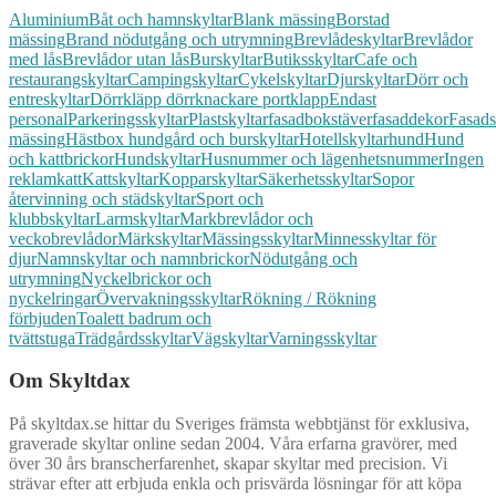
Aluminium
Båt och hamnskyltar
Blank mässing
Borstad
mässing
Brand nödutgång och utrymning
Brevlådeskyltar
Brevlådor
med lås
Brevlådor utan lås
Burskyltar
Butiksskyltar
Cafe och
restaurangskyltar
Campingskyltar
Cykelskyltar
Djurskyltar
Dörr och
entreskyltar
Dörrkläpp dörrknackare portklapp
Endast
personal
Parkeringsskyltar
Plastskyltar
fasadbokstäver
fasaddekor
Fasads
mässing
Hästbox hundgård och burskyltar
Hotellskyltar
hund
Hund
och kattbrickor
Hundskyltar
Husnummer och lägenhetsnummer
Ingen
reklam
katt
Kattskyltar
Kopparskyltar
Säkerhetsskyltar
Sopor
återvinning och städskyltar
Sport och
klubbskyltar
Larmskyltar
Markbrevlådor och
veckobrevlådor
Märkskyltar
Mässingsskyltar
Minnesskyltar för
djur
Namnskyltar och namnbrickor
Nödutgång och
utrymning
Nyckelbrickor och
nyckelringar
Övervakningsskyltar
Rökning / Rökning
förbjuden
Toalett badrum och
tvättstuga
Trädgårdsskyltar
Vägskyltar
Varningsskyltar
Om Skyltdax
På skyltdax.se hittar du Sveriges främsta webbtjänst för exklusiva,
graverade skyltar online sedan 2004. Våra erfarna gravörer, med
över 30 års branscherfarenhet, skapar skyltar med precision. Vi
strävar efter att erbjuda enkla och prisvärda lösningar för att köpa