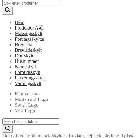
Products
search
Hem
Produkter A-Ö
Mässingsskylt
Företagsskyltar
Brevlåda
Brevlådeskylt
Dörrskylt
Husnummer
Namnskylt
Förbudsskylt
Parkeringsskylt
Varningsskylt
Klarna Logo
Mastercard Logo
Swish Logo
Visa Logo
Products
search
Hem
/
Ingen reklam tack-skyltar
/
Reklam, nej tack, skylt i gul plast,