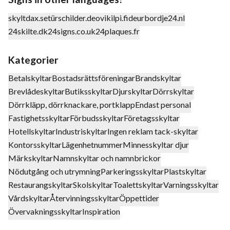
skyltdax.se
türschilder.de
ovikilpi.fi
deurbordje24.nl
24skilte.dk
24signs.co.uk
24plaques.fr
Kategorier
Betalskyltar
Bostadsrättsföreningar
Brandskyltar
Brevlådeskyltar
Butiksskyltar
Djurskyltar
Dörrskyltar
Dörrkläpp, dörrknackare, portklapp
Endast personal
Fastighetsskyltar
Förbudsskyltar
Företagsskyltar
Hotellskyltar
Industriskyltar
Ingen reklam tack-skyltar
Kontorsskyltar
Lägenhetnummer
Minnesskyltar djur
Märkskyltar
Namnskyltar och namnbrickor
Nödutgång och utrymning
Parkeringsskyltar
Plastskyltar
Restaurangskyltar
Skolskyltar
Toalettskyltar
Varningsskyltar
Vårdskyltar
Återvinningsskyltar
Öppettider
Övervakningsskyltar
Inspiration