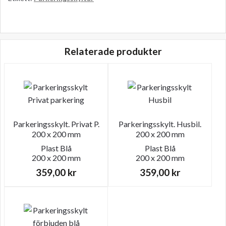
mängd
Relaterade produkter
Parkeringsskylt. Privat P.
Parkeringsskylt. Husbil.
200 x 200 mm
200 x 200 mm
Plast
Blå
Plast
Blå
200 x 200 mm
200 x 200 mm
359,00
kr
359,00
kr