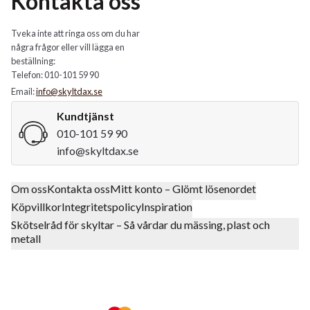
Kontakta oss
Tveka inte att ringa oss om du har
några frågor eller vill lägga en
beställning:
Telefon: 010-101 59 90
Email:
info@skyltdax.se
Kundtjänst
010-101 59 90
info@skyltdax.se
Om oss
Kontakta oss
Mitt konto – Glömt lösenordet
Köpvillkor
Integritetspolicy
Inspiration
Skötselråd för skyltar – Så vårdar du mässing, plast och
metall
Klarna
Mastercard Logo
Visa Logo
Swish Log