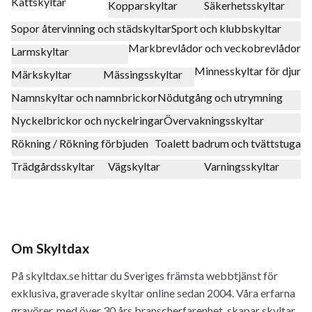
Kattskyltar
Kopparskyltar
Säkerhetsskyltar
Sopor återvinning och städskyltar
Sport och klubbskyltar
Markbrevlådor och veckobrevlådor
Larmskyltar
Minnesskyltar för djur
Märkskyltar
Mässingsskyltar
Namnskyltar och namnbrickor
Nödutgång och utrymning
Nyckelbrickor och nyckelringar
Övervakningsskyltar
Rökning / Rökning förbjuden
Toalett badrum och tvättstuga
Trädgårdsskyltar
Vägskyltar
Varningsskyltar
Om Skyltdax
På skyltdax.se hittar du Sveriges främsta webbtjänst för
exklusiva, graverade skyltar online sedan 2004. Våra erfarna
gravörer, med över 30 års branscherfarenhet, skapar skyltar