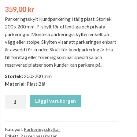
359,00
kr
Parkeringsskylt Kundparkering i tålig plast. Storlek
200 x 200 mm. P-skylt för offentliga och privata
parkeringar. Montera parkeringsskylten enkelt på
vägg eller stolpe. Skylten visar att parkeringen enbart
är avsedd för kunder. Skylt för kundparkering är bra
till företag eller förening som har specifika och
reserverad platser som kunder kan parkera på.
Storlek:
200x200 mm
Material:
Plast Blå
Parkeringsskylt.
Lägg i varukorgen
Kundparkering.
200
x
200
Kategori:
Parkeringsskyltar
Etikett:
Parkeringsskyltar
mm