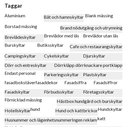
Taggar
Aluminium
Blank mässing
Båt och hamnskyltar
Borstad mässing
Brand nödutgång och utrymning
Brevlådor med lås
Brevlådor utan lås
Brevlådeskyltar
Burskyltar
Butiksskyltar
Cafe och restaurangskyltar
Campingskyltar
Cykelskyltar
Djurskyltar
Dörr och entreskyltar
Dörrkläpp dörrknackare portklapp
Endast personal
Parkeringsskyltar
Plastskyltar
fasadbokstäver
fasaddekor
Fasadsiffra
Fasadsiffror
Fasadskyltar
Förbudsskyltar
Företagsskyltar
Förnicklad mässing
Hästbox hundgård och burskyltar
hund
Hundskyltar
Hotellskyltar
Hund och kattbrickor
katt
Husnummer och lägenhetsnummer
Ingen reklam