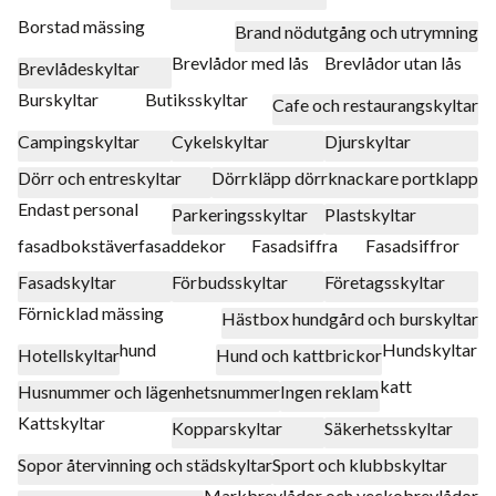
Borstad mässing
Brand nödutgång och utrymning
Brevlådor med lås
Brevlådor utan lås
Brevlådeskyltar
Burskyltar
Butiksskyltar
Cafe och restaurangskyltar
Campingskyltar
Cykelskyltar
Djurskyltar
Dörr och entreskyltar
Dörrkläpp dörrknackare portklapp
Endast personal
Parkeringsskyltar
Plastskyltar
fasadbokstäver
fasaddekor
Fasadsiffra
Fasadsiffror
Fasadskyltar
Förbudsskyltar
Företagsskyltar
Förnicklad mässing
Hästbox hundgård och burskyltar
hund
Hundskyltar
Hotellskyltar
Hund och kattbrickor
katt
Husnummer och lägenhetsnummer
Ingen reklam
Kattskyltar
Kopparskyltar
Säkerhetsskyltar
Sopor återvinning och städskyltar
Sport och klubbskyltar
Markbrevlådor och veckobrevlådor