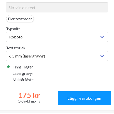
Fler textrader
Typsnitt
Textstorlek
Finns i lager
Lasergravyr
Militärfäste
175
kr
Lägg i varukorgen
140
exkl. moms