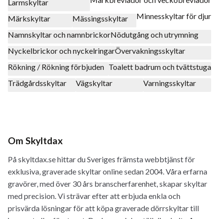
Larmskyltar
Minnesskyltar för djur
Märkskyltar
Mässingsskyltar
Namnskyltar och namnbrickor
Nödutgång och utrymning
Nyckelbrickor och nyckelringar
Övervakningsskyltar
Rökning / Rökning förbjuden
Toalett badrum och tvättstuga
Trädgårdsskyltar
Vägskyltar
Varningsskyltar
Om Skyltdax
På skyltdax.se hittar du Sveriges främsta webbtjänst för
exklusiva, graverade skyltar online sedan 2004. Våra erfarna
gravörer, med över 30 års branscherfarenhet, skapar skyltar
med precision. Vi strävar efter att erbjuda enkla och
prisvärda lösningar för att köpa graverade dörrskyltar till