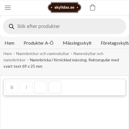
Varukorg
skyltdax.se
Meny
Products
search
Hem
Produkter A-Ö
Mässingsskylt
Företagsskylt
Hem
Namnbrickor och namnskyltar
Namnskyltar och
namnbrickor
Namnbricka i förnicklad mässing. Rektangulär med
svart text 69 x 25 mm
B
I
Designer