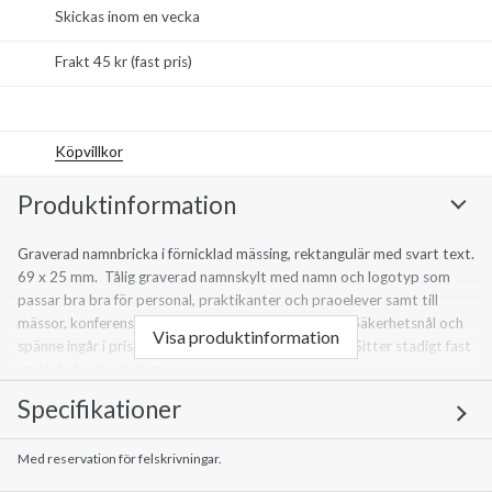
Skickas inom en vecka
Frakt 45 kr (fast pris)
Köpvillkor
Produktinformation
Graverad namnbricka i förnicklad mässing, rektangulär med svart text.
69 x 25 mm. Tålig graverad namnskylt med namn och logotyp som
passar bra bra för personal, praktikanter och praoelever samt till
mässor, konferenser och annan och representation. Säkerhetsnål och
Visa produktinformation
spänne ingår i priset. Fäst den enkelt på dina kläder. Sitter stadigt fast
under hela arbetsdagen.
Specifikationer
Med reservation för felskrivningar.