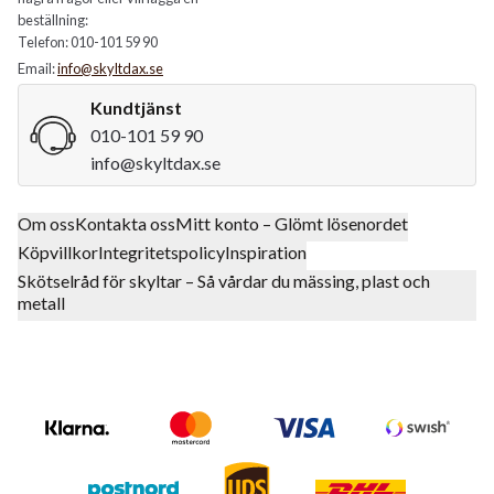
beställning:
Telefon: 010-101 59 90
Email:
info@skyltdax.se
Kundtjänst
010-101 59 90
info@skyltdax.se
Om oss
Kontakta oss
Mitt konto – Glömt lösenordet
Köpvillkor
Integritetspolicy
Inspiration
Skötselråd för skyltar – Så vårdar du mässing, plast och
metall
Klarna
Mastercard Logo
Visa Logo
Swish Log
Postnord
UPS
DHL