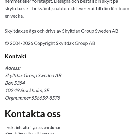
hemmet eller företaget. Designa och beställ din skylt på
skyltdax.se – bekvämt, snabbt och levererat till din dörr inom
en vecka.
Skyltdax.se ägs och drivs av Skyltdax Group Sweden AB
© 2004-2026 Copyright Skyltdax Group AB
Kontakt
Adress:
Skyltdax Group Sweden AB
Box 5354
102 49 Stockholm, SE
Orgnummer 556659-8578
Kontakta oss
Tveka inte att ringa oss om du har
några frågor eller vill lägga en