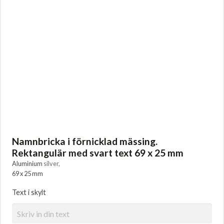
Namnbricka i förnicklad mässing.
Rektangulär med svart text 69 x 25 mm
Aluminium
silver,
69
x
25
mm
Text i skylt