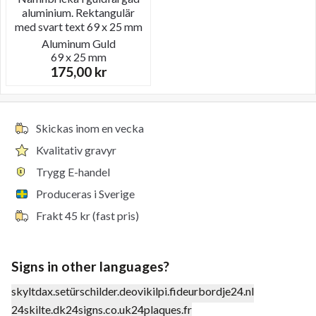
aluminium. Rektangulär
med svart text 69 x 25 mm
Aluminum
Guld
69 x 25 mm
175,00
kr
Skickas inom en vecka
Kvalitativ gravyr
Trygg E-handel
Produceras i Sverige
Frakt 45 kr (fast pris)
Signs in other languages?
skyltdax.se
türschilder.de
ovikilpi.fi
deurbordje24.nl
24skilte.dk
24signs.co.uk
24plaques.fr