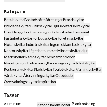
Kategorier
Betalskyltar
Bostadsrättsföreningar
Brandskyltar
Brevlådeskyltar
Butiksskyltar
Djurskyltar
Dörrskyltar
Dörrkläpp, dörrknackare, portklapp
Endast personal
Fastighetsskyltar
Förbudsskyltar
Företagsskyltar
Hotellskyltar
Industriskyltar
Ingen reklam tack-skyltar
Kontorsskyltar
Lägenhetnummer
Minnesskyltar djur
Märkskyltar
Namnskyltar och namnbrickor
Nödutgång och utrymning
Parkeringsskyltar
Plastskyltar
Restaurangskyltar
Skolskyltar
Toalettskyltar
Varningsskyltar
Vårdskyltar
Återvinningsskyltar
Öppettider
Övervakningsskyltar
Inspiration
Taggar
Aluminium
Blank mässing
Båt och hamnskyltar