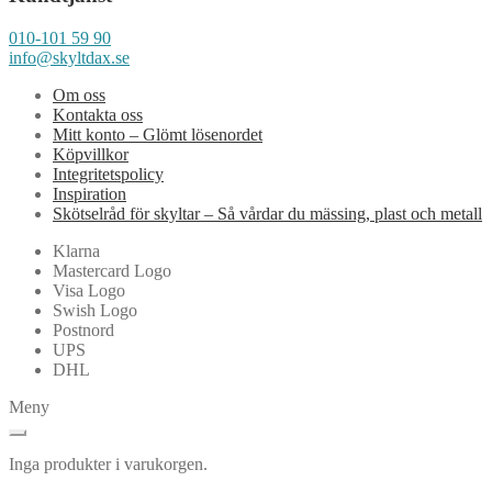
010-101 59 90
info@skyltdax.se
Om oss
Kontakta oss
Mitt konto – Glömt lösenordet
Köpvillkor
Integritetspolicy
Inspiration
Skötselråd för skyltar – Så vårdar du mässing, plast och metall
Klarna
Mastercard Logo
Visa Logo
Swish Logo
Postnord
UPS
DHL
Meny
Inga produkter i varukorgen.