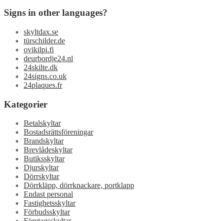
Signs in other languages?
skyltdax.se
türschilder.de
ovikilpi.fi
deurbordje24.nl
24skilte.dk
24signs.co.uk
24plaques.fr
Kategorier
Betalskyltar
Bostadsrättsföreningar
Brandskyltar
Brevlådeskyltar
Butiksskyltar
Djurskyltar
Dörrskyltar
Dörrkläpp, dörrknackare, portklapp
Endast personal
Fastighetsskyltar
Förbudsskyltar
Företagsskyltar