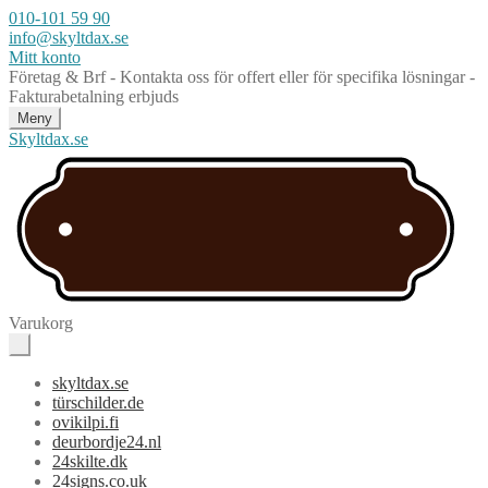
010-101 59 90
info@skyltdax.se
Mitt konto
Företag & Brf - Kontakta oss för offert eller för specifika lösningar -
Fakturabetalning erbjuds
Meny
Skyltdax.se
Varukorg
skyltdax.se
türschilder.de
ovikilpi.fi
deurbordje24.nl
24skilte.dk
24signs.co.uk