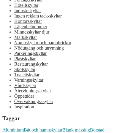
Hotellskyltar
Industriskyltar
Ingen reklam tack-skyltar
Kontorsskyltar
Lägenhetnummer
Minnesskyltar djur
Märkskyltar
Namnskyltar och namnbrickor
Nödutgång och utrymning
Parkeringsskyltar
Plastskyltar
Restaurangskyltar
Skolskyltar
Toalettskyltar
Varningsskyltar
Vårdskyltar
Återvinningsskyltar
Öppettider
Övervakningsskyltar
Inspiration
Taggar
Aluminium
Båt och hamnskyltar
Blank mässing
Borstad