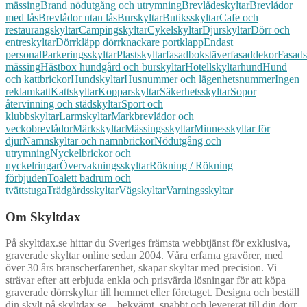
mässing
Brand nödutgång och utrymning
Brevlådeskyltar
Brevlådor
med lås
Brevlådor utan lås
Burskyltar
Butiksskyltar
Cafe och
restaurangskyltar
Campingskyltar
Cykelskyltar
Djurskyltar
Dörr och
entreskyltar
Dörrkläpp dörrknackare portklapp
Endast
personal
Parkeringsskyltar
Plastskyltar
fasadbokstäver
fasaddekor
Fasads
mässing
Hästbox hundgård och burskyltar
Hotellskyltar
hund
Hund
och kattbrickor
Hundskyltar
Husnummer och lägenhetsnummer
Ingen
reklam
katt
Kattskyltar
Kopparskyltar
Säkerhetsskyltar
Sopor
återvinning och städskyltar
Sport och
klubbskyltar
Larmskyltar
Markbrevlådor och
veckobrevlådor
Märkskyltar
Mässingsskyltar
Minnesskyltar för
djur
Namnskyltar och namnbrickor
Nödutgång och
utrymning
Nyckelbrickor och
nyckelringar
Övervakningsskyltar
Rökning / Rökning
förbjuden
Toalett badrum och
tvättstuga
Trädgårdsskyltar
Vägskyltar
Varningsskyltar
Om Skyltdax
På skyltdax.se hittar du Sveriges främsta webbtjänst för exklusiva,
graverade skyltar online sedan 2004. Våra erfarna gravörer, med
över 30 års branscherfarenhet, skapar skyltar med precision. Vi
strävar efter att erbjuda enkla och prisvärda lösningar för att köpa
graverade dörrskyltar till hemmet eller företaget. Designa och beställ
din skylt på skyltdax.se – bekvämt, snabbt och levererat till din dörr