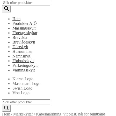
Products
search
Hem
Produkter A-Ö
Mässingsskylt
Företagsskyltar
Brevlåda
Brevlådeskylt
Dörrskylt
Husnummer
Namnskylt
Förbudsskylt
Parkeringsskylt
Varningsskylt
Klarna Logo
Mastercard Logo
Swish Logo
Visa Logo
Products
search
Hem
/
Märkskyltar
/
Kabelmärkning, vit plast, hål för buntband