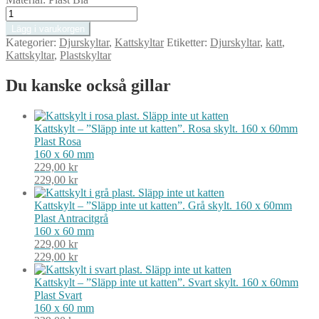
Kattskylt
-
Lägg i varukorgen
"Släpp
Kategorier:
Djurskyltar
,
Kattskyltar
Etiketter:
Djurskyltar
,
katt
,
inte
Kattskyltar
,
Plastskyltar
ut
katten".
Du kanske också gillar
Blå
skylt.
160
x
Kattskylt – ”Släpp inte ut katten”. Rosa skylt. 160 x 60mm
60mm
Plast
Rosa
mängd
160 x 60 mm
229,00
kr
229,00
kr
Kattskylt – ”Släpp inte ut katten”. Grå skylt. 160 x 60mm
Plast
Antracitgrå
160 x 60 mm
229,00
kr
229,00
kr
Kattskylt – ”Släpp inte ut katten”. Svart skylt. 160 x 60mm
Plast
Svart
160 x 60 mm