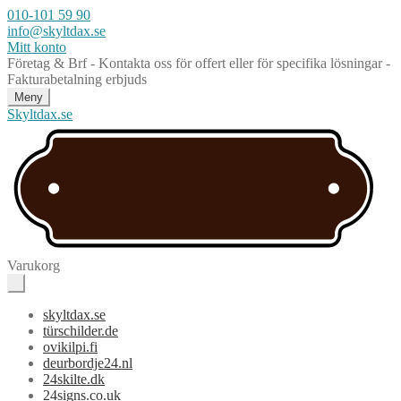
010-101 59 90
info@skyltdax.se
Mitt konto
Företag & Brf - Kontakta oss för offert eller för specifika lösningar -
Fakturabetalning erbjuds
Meny
Skyltdax.se
Varukorg
skyltdax.se
türschilder.de
ovikilpi.fi
deurbordje24.nl
24skilte.dk
24signs.co.uk