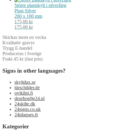
Större plastskylt i silverfärg
Plast
Silver
200 x 100 mm
175,00
kr
175,00
kr
Skickas inom en vecka
Kvalitativ gravyr
Trygg E-handel
Produceras i Sverige
Frakt 45 kr (fast pris)
Signs in other languages?
skyltdax.se
türschilder.de
ovikilpi.fi
deurbordje24.nl
24skilte.dk
24signs.co.uk
24plaques.fr
Kategorier