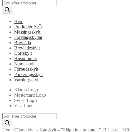
Products
search
Hem
Produkter A-Ö
Mässingsskylt
Företagsskyltar
Brevlåda
Brevlådeskylt
Dörrskylt
Husnummer
Namnskylt
Förbudsskylt
Parkeringsskylt
Varningsskylt
Klarna Logo
Mastercard Logo
Swish Logo
Visa Logo
Products
search
Hem
/
Djurskyltar
/
Kattskylt – ”Släpp inte ut katten”. Blå skylt. 160