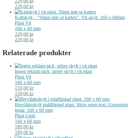
229,00
kr
229,00
kr
Kattskylt – ”Släpp inte ut katten”. Vit skylt. 160 x 60mm
Plast
Vit
160 x 60 mm
229,00
kr
229,00
kr
Relaterade produkter
Ingen reklam tack, större skylt i vit plast
Plast
Vit
160 x 60 mm
159,00
kr
159,00
kr
Brevlådeskylt guldfärgad plast. Skriv egen text. Gravering
ingår. 160 x 60 mm
Plast
Guld
160 x 60 mm
189,00
kr
189,00
kr