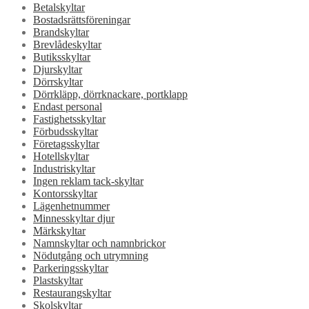
Betalskyltar
Bostadsrättsföreningar
Brandskyltar
Brevlådeskyltar
Butiksskyltar
Djurskyltar
Dörrskyltar
Dörrkläpp, dörrknackare, portklapp
Endast personal
Fastighetsskyltar
Förbudsskyltar
Företagsskyltar
Hotellskyltar
Industriskyltar
Ingen reklam tack-skyltar
Kontorsskyltar
Lägenhetnummer
Minnesskyltar djur
Märkskyltar
Namnskyltar och namnbrickor
Nödutgång och utrymning
Parkeringsskyltar
Plastskyltar
Restaurangskyltar
Skolskyltar