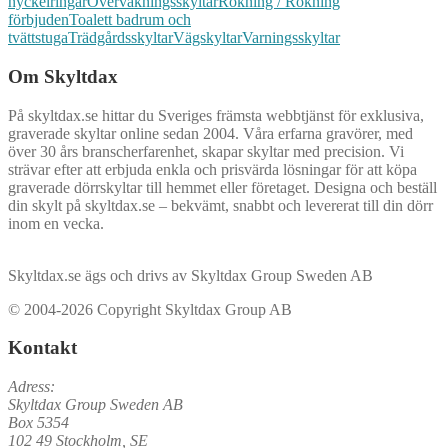
nyckelringar
Övervakningsskyltar
Rökning / Rökning
förbjuden
Toalett badrum och
tvättstuga
Trädgårdsskyltar
Vägskyltar
Varningsskyltar
Om Skyltdax
På skyltdax.se hittar du Sveriges främsta webbtjänst för exklusiva,
graverade skyltar online sedan 2004. Våra erfarna gravörer, med
över 30 års branscherfarenhet, skapar skyltar med precision. Vi
strävar efter att erbjuda enkla och prisvärda lösningar för att köpa
graverade dörrskyltar till hemmet eller företaget. Designa och beställ
din skylt på skyltdax.se – bekvämt, snabbt och levererat till din dörr
inom en vecka.
Skyltdax.se ägs och drivs av Skyltdax Group Sweden AB
© 2004-2026 Copyright Skyltdax Group AB
Kontakt
Adress:
Skyltdax Group Sweden AB
Box 5354
102 49 Stockholm, SE