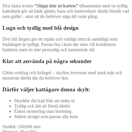
Den klara texten
“Släpp inte ut katten”
tillsammans med en tydlig
kattsiluett gör att både gäster, barn och hantverkare direkt förstår vad
som gäller - utan att du behöver säga till varje gång.
Lugn och tydlig med blå design
Den blå färgen ger ett mjukt och vänligt intryck samtidigt som
budskapet är tydligt. Passar bra i hem där man vill kombinera
funktion med en mer personlig och harmonisk stil.
Klar att använda på några sekunder
Glöm verktyg och krångel – skylten levereras med stark tejp och
monteras direkt där du behöver den.
Därför väljer kattägare denna skylt:
Skyddar din katt från att smita ut
Tydlig och lätt att förstå direkt
Enkel montering utan borrning
Stilren design som passar alla hem
Storlek:
160x60 mm
Material:
Plast Blå