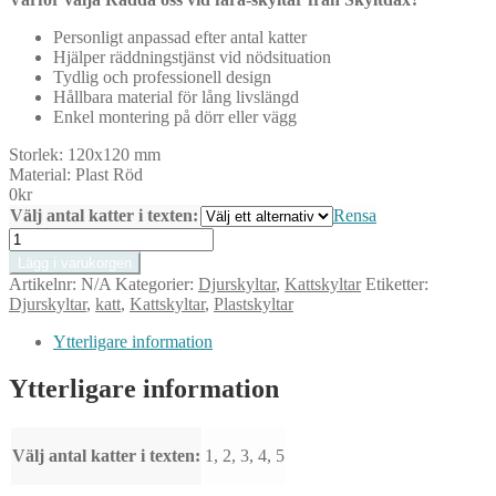
Personligt anpassad efter antal katter
Hjälper räddningstjänst vid nödsituation
Tydlig och professionell design
Hållbara material för lång livslängd
Enkel montering på dörr eller vägg
Storlek:
120x120 mm
Material:
Plast Röd
0
kr
Välj antal katter i texten:
Rensa
Kattskylt,
Rädda
Lägg i varukorgen
oss
Artikelnr:
N/A
Kategorier:
Djurskyltar
,
Kattskyltar
Etiketter:
vid
Djurskyltar
,
katt
,
Kattskyltar
,
Plastskyltar
fara.
Röd
Ytterligare information
skylt.
120
Ytterligare information
x
120mm
mängd
Välj antal katter i texten:
1, 2, 3, 4, 5