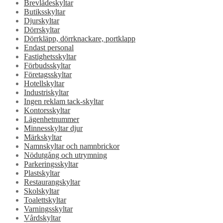
Brevlådeskyltar
Butiksskyltar
Djurskyltar
Dörrskyltar
Dörrkläpp, dörrknackare, portklapp
Endast personal
Fastighetsskyltar
Förbudsskyltar
Företagsskyltar
Hotellskyltar
Industriskyltar
Ingen reklam tack-skyltar
Kontorsskyltar
Lägenhetnummer
Minnesskyltar djur
Märkskyltar
Namnskyltar och namnbrickor
Nödutgång och utrymning
Parkeringsskyltar
Plastskyltar
Restaurangskyltar
Skolskyltar
Toalettskyltar
Varningsskyltar
Vårdskyltar