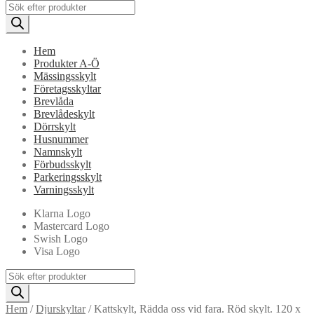
Products
search
Hem
Produkter A-Ö
Mässingsskylt
Företagsskyltar
Brevlåda
Brevlådeskylt
Dörrskylt
Husnummer
Namnskylt
Förbudsskylt
Parkeringsskylt
Varningsskylt
Klarna Logo
Mastercard Logo
Swish Logo
Visa Logo
Products
search
Hem
/
Djurskyltar
/
Kattskylt, Rädda oss vid fara. Röd skylt. 120 x