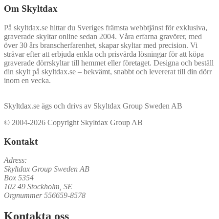
Om Skyltdax
På skyltdax.se hittar du Sveriges främsta webbtjänst för exklusiva,
graverade skyltar online sedan 2004. Våra erfarna gravörer, med
över 30 års branscherfarenhet, skapar skyltar med precision. Vi
strävar efter att erbjuda enkla och prisvärda lösningar för att köpa
graverade dörrskyltar till hemmet eller företaget. Designa och beställ
din skylt på skyltdax.se – bekvämt, snabbt och levererat till din dörr
inom en vecka.
Skyltdax.se ägs och drivs av Skyltdax Group Sweden AB
© 2004-2026 Copyright Skyltdax Group AB
Kontakt
Adress:
Skyltdax Group Sweden AB
Box 5354
102 49 Stockholm, SE
Orgnummer 556659-8578
Kontakta oss