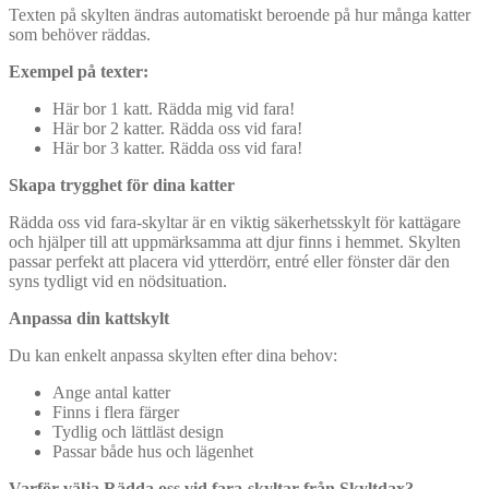
Texten på skylten ändras automatiskt beroende på hur många katter
som behöver räddas.
Exempel på texter:
Här bor 1 katt. Rädda mig vid fara!
Här bor 2 katter. Rädda oss vid fara!
Här bor 3 katter. Rädda oss vid fara!
Skapa trygghet för dina katter
Rädda oss vid fara-skyltar är en viktig säkerhetsskylt för kattägare
och hjälper till att uppmärksamma att djur finns i hemmet. Skylten
passar perfekt att placera vid ytterdörr, entré eller fönster där den
syns tydligt vid en nödsituation.
Anpassa din kattskylt
Du kan enkelt anpassa skylten efter dina behov:
Ange antal katter
Finns i flera färger
Tydlig och lättläst design
Passar både hus och lägenhet
Varför välja Rädda oss vid fara-skyltar från Skyltdax?