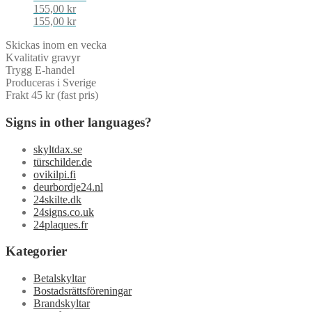
155,00
kr
155,00
kr
Skickas inom en vecka
Kvalitativ gravyr
Trygg E-handel
Produceras i Sverige
Frakt 45 kr (fast pris)
Signs in other languages?
skyltdax.se
türschilder.de
ovikilpi.fi
deurbordje24.nl
24skilte.dk
24signs.co.uk
24plaques.fr
Kategorier
Betalskyltar
Bostadsrättsföreningar
Brandskyltar