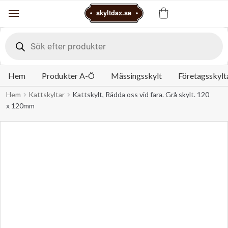
Varukorg
skyltdax.se
Meny
Products
search
Hem
Produkter A-Ö
Mässingsskylt
Företagsskylt
Hem
Kattskyltar
Kattskylt, Rädda oss vid fara. Grå skylt. 120
x 120mm