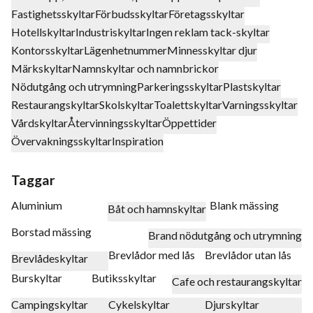
Fastighetsskyltar
Förbudsskyltar
Företagsskyltar
Hotellskyltar
Industriskyltar
Ingen reklam tack-skyltar
Kontorsskyltar
Lägenhetnummer
Minnesskyltar djur
Märkskyltar
Namnskyltar och namnbrickor
Nödutgång och utrymning
Parkeringsskyltar
Plastskyltar
Restaurangskyltar
Skolskyltar
Toalettskyltar
Varningsskyltar
Vårdskyltar
Återvinningsskyltar
Öppettider
Övervakningsskyltar
Inspiration
Taggar
Aluminium
Blank mässing
Båt och hamnskyltar
Borstad mässing
Brand nödutgång och utrymning
Brevlådor med lås
Brevlådor utan lås
Brevlådeskyltar
Burskyltar
Butiksskyltar
Cafe och restaurangskyltar
Campingskyltar
Cykelskyltar
Djurskyltar