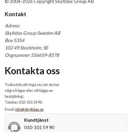
© 2004-2026 Copyright Skyltdax Group AB
Kontakt
Adress:
Skyltdax Group Sweden AB
Box 5354
102 49 Stockholm, SE
Orgnummer 556659-8578
Kontakta oss
Tveka inte att ringa oss om du har
några frågor eller vill lägga en
beställning:
Telefon: 010-101 59 90
Email:
info@skyltdax.se
Kundtjänst
010-101 59 90