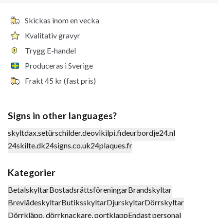
Skickas inom en vecka
Kvalitativ gravyr
Trygg E-handel
Produceras i Sverige
Frakt 45 kr (fast pris)
Signs in other languages?
skyltdax.se
türschilder.de
ovikilpi.fi
deurbordje24.nl
24skilte.dk
24signs.co.uk
24plaques.fr
Kategorier
Betalskyltar
Bostadsrättsföreningar
Brandskyltar
Brevlådeskyltar
Butiksskyltar
Djurskyltar
Dörrskyltar
Dörrkläpp, dörrknackare, portklapp
Endast personal