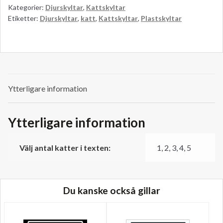
Kategorier:
Djurskyltar
,
Kattskyltar
Grå
Etiketter:
Djurskyltar
,
katt
,
Kattskyltar
,
Plastskyltar
skylt.
120
x
120mm
mängd
Ytterligare information
Ytterligare information
Välj antal katter i texten:
1, 2, 3, 4, 5
Du kanske också gillar