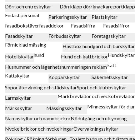
Dörr och entreskyltar
Dörrkläpp dörrknackare portklapp
Endast personal
Parkeringsskyltar
Plastskyltar
fasadbokstäver
fasaddekor
Fasadsiffra
Fasadsiffror
Fasadskyltar
Förbudsskyltar
Företagsskyltar
Förnicklad mässing
Hästbox hundgård och burskyltar
hund
Hundskyltar
Hotellskyltar
Hund och kattbrickor
katt
Husnummer och lägenhetsnummer
Ingen reklam
Kattskyltar
Kopparskyltar
Säkerhetsskyltar
Sopor återvinning och städskyltar
Sport och klubbskyltar
Markbrevlådor och veckobrevlådor
Larmskyltar
Minnesskyltar för djur
Märkskyltar
Mässingsskyltar
Namnskyltar och namnbrickor
Nödutgång och utrymning
Nyckelbrickor och nyckelringar
Övervakningsskyltar
Rökning / Rökning förbjuden
Toalett badrum och tvättstuga