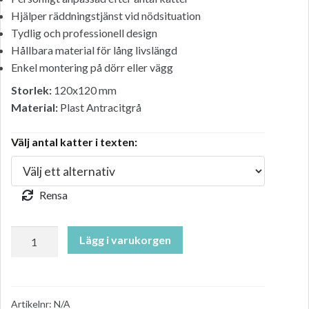
Hjälper räddningstjänst vid nödsituation
Tydlig och professionell design
Hållbara material för lång livslängd
Enkel montering på dörr eller vägg
Storlek:
120x120 mm
Material:
Plast Antracitgrå
Välj antal katter i texten:
Rensa
Kattskylt,
Lägg i varukorgen
Rädda
oss
vid
fara.
Artikelnr:
N/A