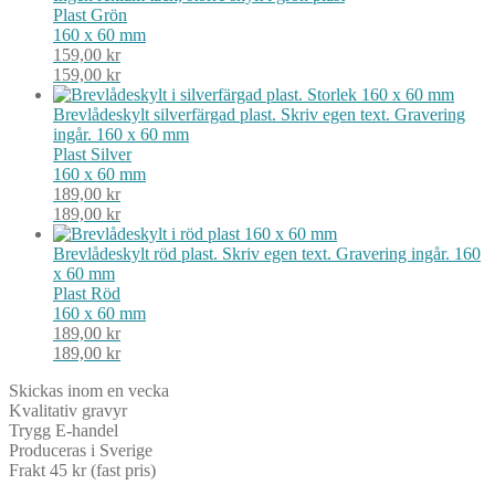
Plast
Grön
160 x 60 mm
159,00
kr
159,00
kr
Brevlådeskylt silverfärgad plast. Skriv egen text. Gravering
ingår. 160 x 60 mm
Plast
Silver
160 x 60 mm
189,00
kr
189,00
kr
Brevlådeskylt röd plast. Skriv egen text. Gravering ingår. 160
x 60 mm
Plast
Röd
160 x 60 mm
189,00
kr
189,00
kr
Skickas inom en vecka
Kvalitativ gravyr
Trygg E-handel
Produceras i Sverige
Frakt 45 kr (fast pris)