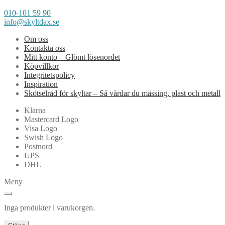
010-101 59 90
info@skyltdax.se
Om oss
Kontakta oss
Mitt konto – Glömt lösenordet
Köpvillkor
Integritetspolicy
Inspiration
Skötselråd för skyltar – Så vårdar du mässing, plast och metall
Klarna
Mastercard Logo
Visa Logo
Swish Logo
Postnord
UPS
DHL
Meny
Inga produkter i varukorgen.