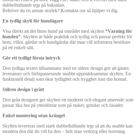
dubbelhäftande tejp på baksidan.
Behöver du en annan storlek? Kontakta oss så hjälper vi dig.
En tydlig skylt för hundägare
Visa direkt att det finns hund på området med skylten
“Varning för
hunden”
. Skylten är både praktisk och tydlig och passar perfekt för
hem, villor, gårdar och hundgårdar där man vill informera besökare
på ett enkelt sätt.
Gör ett tydligt första intryck
Den tydliga texten tillsammans med en stilren design gör att gäster,
leveranser och förbipasserande snabbt uppmärksammar skylten. En
funktionell detalj som ökar tydlighet och trygghet runt din bostad.
Stilren design i grått
Den gråa designen ger skylten ett modernt och elegant utseende som
passar lika bra på ytterdörrar som på staket, grindar och fasader.
Enkel montering utan krångel
Skylten levereras med stark dubbelhäftande tejp så att du snabbt kan
montera den där du vill ha den – helt utan verktyg eller borrning.