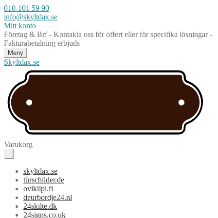
010-101 59 90
info@skyltdax.se
Mitt konto
Företag & Brf - Kontakta oss för offert eller för specifika lösningar -
Fakturabetalning erbjuds
Meny
Skyltdax.se
Varukorg
skyltdax.se
türschilder.de
ovikilpi.fi
deurbordje24.nl
24skilte.dk
24signs.co.uk