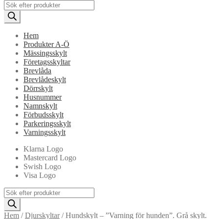
Products
search
Hem
Produkter A-Ö
Mässingsskylt
Företagsskyltar
Brevlåda
Brevlådeskylt
Dörrskylt
Husnummer
Namnskylt
Förbudsskylt
Parkeringsskylt
Varningsskylt
Klarna Logo
Mastercard Logo
Swish Logo
Visa Logo
Products
search
Hem
/
Djurskyltar
/
Hundskylt – ”Varning för hunden”. Grå skylt.