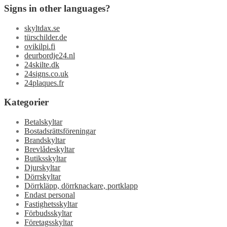
Signs in other languages?
skyltdax.se
türschilder.de
ovikilpi.fi
deurbordje24.nl
24skilte.dk
24signs.co.uk
24plaques.fr
Kategorier
Betalskyltar
Bostadsrättsföreningar
Brandskyltar
Brevlådeskyltar
Butiksskyltar
Djurskyltar
Dörrskyltar
Dörrkläpp, dörrknackare, portklapp
Endast personal
Fastighetsskyltar
Förbudsskyltar
Företagsskyltar