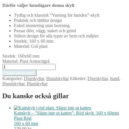
Därför väljer hundägare denna skylt
Tydlig och klassisk “Varning för hunden”-skylt
Praktisk och lättläst design
Enkel montering utan borrning
Passar dörr, vägg, staket och grind
Stilren design för alla typer av hem och miljöer
Storlek: 160 x 60 mm
Material: Grå plast
Storlek:
160x60 mm
Material:
Plast Antracitgrå
Hundskylt
-
Lägg i varukorgen
"Varning
Kategorier:
Djurskyltar
,
Hundskyltar
Etiketter:
Djurskyltar
,
hund
,
för
Hundskyltar
,
Plastskyltar
hunden".
Grå
Du kanske också gillar
skylt.
160
x
60mm
Kattskylt – ”Släpp inte ut katten”. Röd skylt. 160 x 60mm
mängd
Plast
Röd
160 x 60 mm
229,00
kr