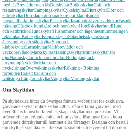
med lås
Brevlådor utan lås
Burskyltar
Butiksskyltar
Cafe och
restaurangskyltar
Campingskyltar
Cykelskyltar
Djurskyltar
Dörr och
entreskyltar
Dörrkläpp dörrknackare portklapp
Endast
personal
Parkeringsskyltar
Plastskyltar
fasadbokstäver
fasaddekor
Fasads
mässing
Hästbox hundgård och burskyltar
Hotellskyltar
hund
Hund
och kattbrickor
Hundskyltar
Husnummer och lägenhetsnummer
Ingen
reklam
katt
Kattskyltar
Kopparskyltar
Säkerhetsskyltar
Sopor
återvinning och städskyltar
Sport och
klubbskyltar
Larmskyltar
Markbrevlådor och
veckobrevlådor
Märkskyltar
Mässingsskyltar
Minnesskyltar för
djur
Namnskyltar och namnbrickor
Nödutgång och
utrymning
Nyckelbrickor och
nyckelringar
Övervakningsskyltar
Rökning / Rökning
förbjuden
Toalett badrum och
tvättstuga
Trädgårdsskyltar
Vägskyltar
Varningsskyltar
Om Skyltdax
På skyltdax.se hittar du Sveriges främsta webbtjänst för exklusiva,
graverade skyltar online sedan 2004. Våra erfarna gravörer, med
över 30 års branscherfarenhet, skapar skyltar med precision. Vi
strävar efter att erbjuda enkla och prisvärda lösningar för att köpa
graverade dörrskyltar till hemmet eller företaget. Designa och beställ
din skylt på skyltdax.se – bekvämt, snabbt och levererat till din dörr