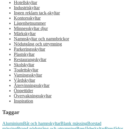
Hotellskyltar
Industriskyltar
Ingen reklam tack-skyltar
Kontorsskyltar
Lägenhetnummer
Minnesskyltar djur
Märkskyltar
Namnskyltar och namnbrickor
Nödutgång och utrymning
Parkeringsskyltar
Plastskyltar
Restaurangskyltar
Skolskyltar
Toalettskyltar
Varningsskyltar
Vårdskyltar
Återvinningsskyltar
Öppettider
Övervakningsskyltar
Inspiration
Taggar
Aluminium
Båt och hamnskyltar
Blank mässing
Borstad
mässing
Brand nödutgång och utrymning
Brevlådeskyltar
Brevlådor