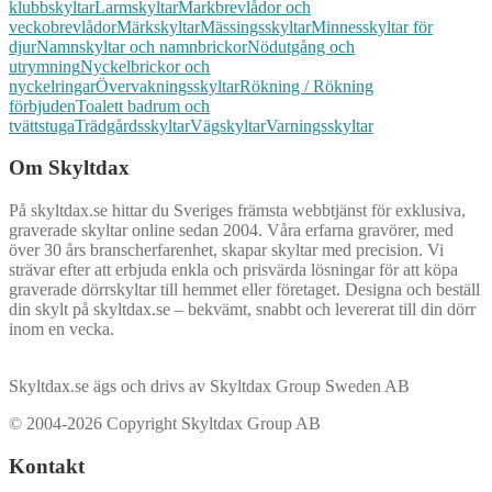
klubbskyltar
Larmskyltar
Markbrevlådor och
veckobrevlådor
Märkskyltar
Mässingsskyltar
Minnesskyltar för
djur
Namnskyltar och namnbrickor
Nödutgång och
utrymning
Nyckelbrickor och
nyckelringar
Övervakningsskyltar
Rökning / Rökning
förbjuden
Toalett badrum och
tvättstuga
Trädgårdsskyltar
Vägskyltar
Varningsskyltar
Om Skyltdax
På skyltdax.se hittar du Sveriges främsta webbtjänst för exklusiva,
graverade skyltar online sedan 2004. Våra erfarna gravörer, med
över 30 års branscherfarenhet, skapar skyltar med precision. Vi
strävar efter att erbjuda enkla och prisvärda lösningar för att köpa
graverade dörrskyltar till hemmet eller företaget. Designa och beställ
din skylt på skyltdax.se – bekvämt, snabbt och levererat till din dörr
inom en vecka.
Skyltdax.se ägs och drivs av Skyltdax Group Sweden AB
© 2004-2026 Copyright Skyltdax Group AB
Kontakt