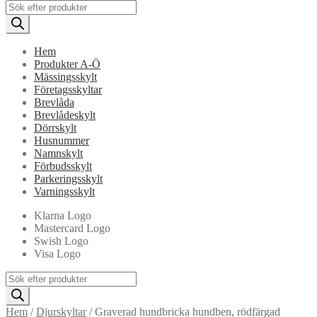
Products
search
Hem
Produkter A-Ö
Mässingsskylt
Företagsskyltar
Brevlåda
Brevlådeskylt
Dörrskylt
Husnummer
Namnskylt
Förbudsskylt
Parkeringsskylt
Varningsskylt
Klarna Logo
Mastercard Logo
Swish Logo
Visa Logo
Products
search
Hem
/
Djurskyltar
/
Graverad hundbricka hundben, rödfärgad