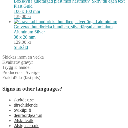
Boxskylt i guldfärgad plast med hästmotiv. Skriv till egen text
Plast
Guld
100 x 100 mm
139,00
kr
Graverad hundbricka hundben, silverfärgad aluminium
Aluminum
Silver
38 x 28 mm
129,00
kr
Slutsåld
Skickas inom en vecka
Kvalitativ gravyr
Trygg E-handel
Produceras i Sverige
Frakt 45 kr (fast pris)
Signs in other languages?
skyltdax.se
türschilder.de
ovikilpi.fi
deurbordje24.nl
24skilte.dk
24signs.co.uk