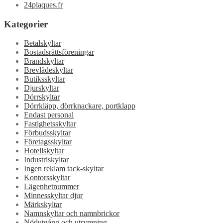
24plaques.fr
Kategorier
Betalskyltar
Bostadsrättsföreningar
Brandskyltar
Brevlådeskyltar
Butiksskyltar
Djurskyltar
Dörrskyltar
Dörrkläpp, dörrknackare, portklapp
Endast personal
Fastighetsskyltar
Förbudsskyltar
Företagsskyltar
Hotellskyltar
Industriskyltar
Ingen reklam tack-skyltar
Kontorsskyltar
Lägenhetnummer
Minnesskyltar djur
Märkskyltar
Namnskyltar och namnbrickor
Nödutgång och utrymning