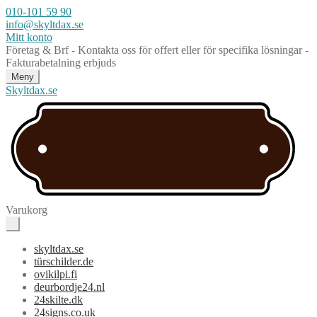
010-101 59 90
info@skyltdax.se
Mitt konto
Företag & Brf - Kontakta oss för offert eller för specifika lösningar -
Fakturabetalning erbjuds
Meny
Skyltdax.se
Varukorg
skyltdax.se
türschilder.de
ovikilpi.fi
deurbordje24.nl
24skilte.dk
24signs.co.uk