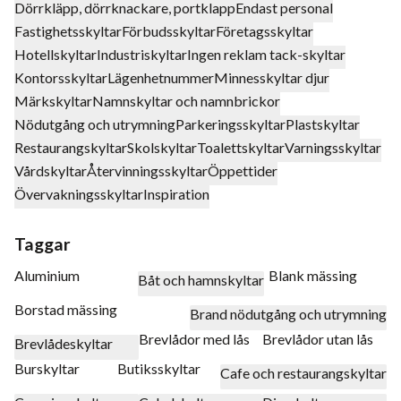
Dörrkläpp, dörrknackare, portklapp
Endast personal
Fastighetsskyltar
Förbudsskyltar
Företagsskyltar
Hotellskyltar
Industriskyltar
Ingen reklam tack-skyltar
Kontorsskyltar
Lägenhetnummer
Minnesskyltar djur
Märkskyltar
Namnskyltar och namnbrickor
Nödutgång och utrymning
Parkeringsskyltar
Plastskyltar
Restaurangskyltar
Skolskyltar
Toalettskyltar
Varningsskyltar
Vårdskyltar
Återvinningsskyltar
Öppettider
Övervakningsskyltar
Inspiration
Taggar
Aluminium
Blank mässing
Båt och hamnskyltar
Borstad mässing
Brand nödutgång och utrymning
Brevlådor med lås
Brevlådor utan lås
Brevlådeskyltar
Burskyltar
Butiksskyltar
Cafe och restaurangskyltar