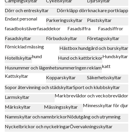
Campingskyltar
Cykelskyltar
Djurskyltar
Dörr och entreskyltar
Dörrkläpp dörrknackare portklapp
Endast personal
Parkeringsskyltar
Plastskyltar
fasadbokstäver
fasaddekor
Fasadsiffra
Fasadsiffror
Fasadskyltar
Förbudsskyltar
Företagsskyltar
Förnicklad mässing
Hästbox hundgård och burskyltar
hund
Hundskyltar
Hotellskyltar
Hund och kattbrickor
katt
Husnummer och lägenhetsnummer
Ingen reklam
Kattskyltar
Kopparskyltar
Säkerhetsskyltar
Sopor återvinning och städskyltar
Sport och klubbskyltar
Markbrevlådor och veckobrevlådor
Larmskyltar
Minnesskyltar för djur
Märkskyltar
Mässingsskyltar
Namnskyltar och namnbrickor
Nödutgång och utrymning
Nyckelbrickor och nyckelringar
Övervakningsskyltar