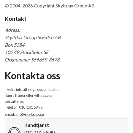
© 2004-2026 Copyright Skyltdax Group AB
Kontakt
Adress:
Skyltdax Group Sweden AB
Box 5354
102 49 Stockholm, SE
Orgnummer 556659-8578
Kontakta oss
Tveka inte att ringa oss om du har
några frågor eller vill lägga en
beställning:
Telefon: 010-101 59 90
Email:
info@skyltdax.se
Kundtjänst
010-101 59 90