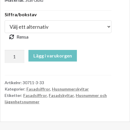
Siffra/bokstav
Rensa
Fasadsiffra
Lägg i varukorgen
7
mässing
i
rostfritt
Artikelnr:
30711-3-33
Kategorier:
Fasadsiffror
,
Husnummerskyltar
stål,
Etiketter:
Fasadsiffror
,
Fasadskyltar
,
Husnummer och
Century
lägenhetsnummer
från
Habo
mängd