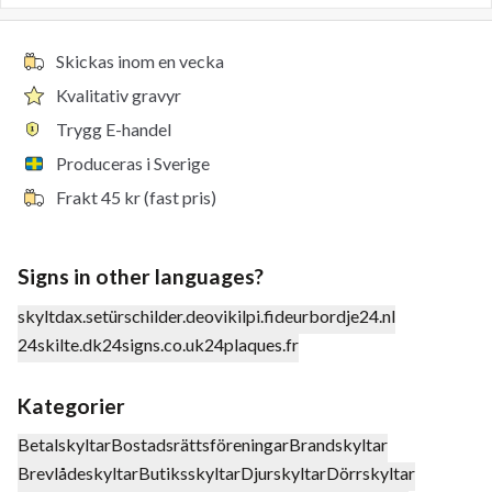
Skickas inom en vecka
Kvalitativ gravyr
Trygg E-handel
Produceras i Sverige
Frakt 45 kr (fast pris)
Signs in other languages?
skyltdax.se
türschilder.de
ovikilpi.fi
deurbordje24.nl
24skilte.dk
24signs.co.uk
24plaques.fr
Kategorier
Betalskyltar
Bostadsrättsföreningar
Brandskyltar
Brevlådeskyltar
Butiksskyltar
Djurskyltar
Dörrskyltar