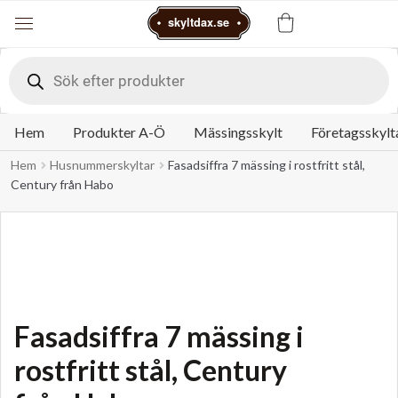
Varukorg
skyltdax.se
Meny
Products
search
Hem
Produkter A-Ö
Mässingsskylt
Företagsskylt
Hem
Husnummerskyltar
Fasadsiffra 7 mässing i rostfritt stål,
Century från Habo
Fasadsiffra 7 mässing i
rostfritt stål, Century