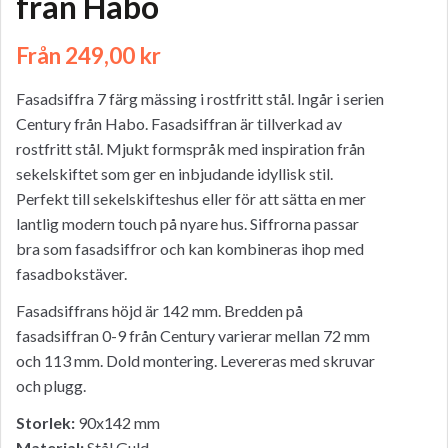
från Habo
Från
249,00
kr
Fasadsiffra 7 färg mässing i rostfritt stål. Ingår i serien
Century från Habo. Fasadsiffran är tillverkad av
rostfritt stål. Mjukt formspråk med inspiration från
sekelskiftet som ger en inbjudande idyllisk stil.
Perfekt till sekelskifteshus eller för att sätta en mer
lantlig modern touch på nyare hus. Siffrorna passar
bra som fasadsiffror och kan kombineras ihop med
fasadbokstäver.
Fasadsiffrans höjd är 142 mm. Bredden på
fasadsiffran 0-9 från Century varierar mellan 72 mm
och 113 mm. Dold montering. Levereras med skruvar
och plugg.
Storlek:
90x142 mm
Material:
Stål Guld