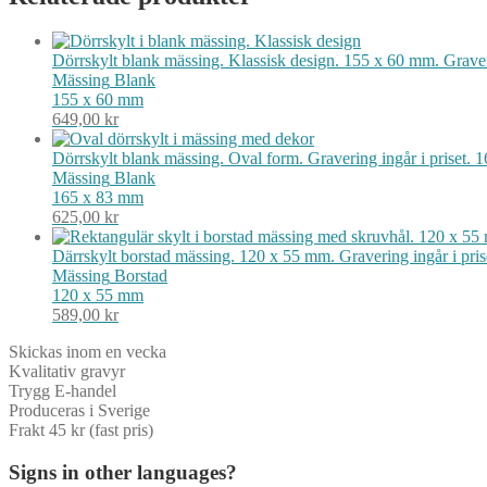
Dörrskylt blank mässing. Klassisk design. 155 x 60 mm. Graveri
Mässing
Blank
155 x 60 mm
649,00
kr
Dörrskylt blank mässing. Oval form. Gravering ingår i priset.
Mässing
Blank
165 x 83 mm
625,00
kr
Därrskylt borstad mässing. 120 x 55 mm. Gravering ingår i pri
Mässing
Borstad
120 x 55 mm
589,00
kr
Skickas inom en vecka
Kvalitativ gravyr
Trygg E-handel
Produceras i Sverige
Frakt 45 kr (fast pris)
Signs in other languages?