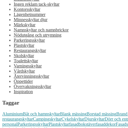
Ingen reklam tack-skyltar
Kontorsskyltar
Lägenhetnummer
Minnesskyltar djur
Märkskyltar
Namnskyltar och namnbrickor
Nödutgång och utrymning
Parkeringsskyltar
Plastskyltar
Restaurangskyltar
Skolskyltar
Toalettskyltar
Varningsskyltar
Vårdskyltar
Återvinningsskyltar
Öppettider
Övervakningsskyltar
Inspiration
Taggar
Aluminium
Båt och hamnskyltar
Blank mässing
Borstad mässing
Brand
restaurangskyltar
Campingskyltar
Cykelskyltar
Djurskyltar
Dörr och ent
personal
Parkeringsskyltar
Plastskyltar
fasadbokstäver
fasaddekor
Fasads