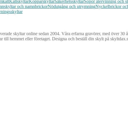
am
katt
Kattskyltar
Kopparskyltar
Säkerhetsskyltar
Sopor återvinning och st
nskyltar och namnbrickor
Nödutgång och utrymning
Nyckelbrickor och
rningsskyltar
averade skyltar online sedan 2004. Våra erfarna gravörer, med över 30 års
r till hemmet eller företaget. Designa och beställ din skylt på skyltdax.