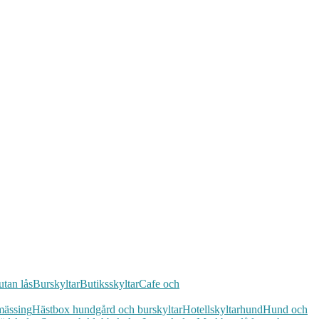
utan lås
Burskyltar
Butiksskyltar
Cafe och
mässing
Hästbox hundgård och burskyltar
Hotellskyltar
hund
Hund och