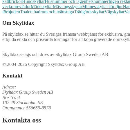
kattbrickor
Hundskyltar
Husnummer och lägenhetsnummer
Ingen rekl
veckobrevlådor
Märkskyltar
Mässingsskyltar
Minnesskyltar för djur
Nam
förbjuden
Toalett badrum och tvättstuga
Trädgårdsskyltar
Vägskyltar
Va
Om Skyltdax
På skyltdax.se hittar du Sveriges främsta webbtjänst för exklusiva, gr
erbjuda enkla och prisvärda lösningar för att köpa graverade dörrskylta
Skyltdax.se ägs och drivs av Skyltdax Group Sweden AB
© 2004-2026 Copyright Skyltdax Group AB
Kontakt
Adress:
Skyltdax Group Sweden AB
Box 5354
102 49 Stockholm, SE
Orgnummer 556659-8578
Kontakta oss