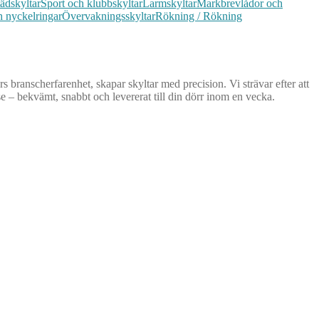
ädskyltar
Sport och klubbskyltar
Larmskyltar
Markbrevlådor och
 nyckelringar
Övervakningsskyltar
Rökning / Rökning
 branscherfarenhet, skapar skyltar med precision. Vi strävar efter att
se – bekvämt, snabbt och levererat till din dörr inom en vecka.