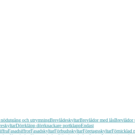
 nödutgång och utrymning
Brevlådeskyltar
Brevlådor med lås
Brevlådor 
reskyltar
Dörrkläpp dörrknackare portklapp
Endast
iffra
Fasadsiffror
Fasadskyltar
Förbudsskyltar
Företagsskyltar
Förnicklad 