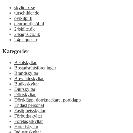
skyltdax.se
türschilder.de
ovikilpi.fi
deurbordje24.nl
24skilte.dk
24signs.co.uk
24plaques.fr
Kategorier
Betalskyltar
Bostadsrättsföreningar
Brandskyltar
Brevlådeskyltar
Butiksskyltar
Djurskyltar
Dörrskyltar
Dörrkläpp, dörrknackare, portklapp
Endast personal
Fastighetsskyltar
Förbudsskyltar
Företagsskyltar
Hotellskyltar
Industriskyltar