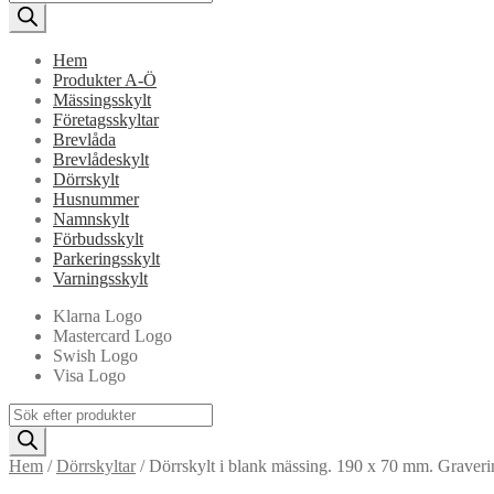
search
Hem
Produkter A-Ö
Mässingsskylt
Företagsskyltar
Brevlåda
Brevlådeskylt
Dörrskylt
Husnummer
Namnskylt
Förbudsskylt
Parkeringsskylt
Varningsskylt
Klarna Logo
Mastercard Logo
Swish Logo
Visa Logo
Products
search
Hem
/
Dörrskyltar
/
Dörrskylt i blank mässing. 190 x 70 mm. Gravering 