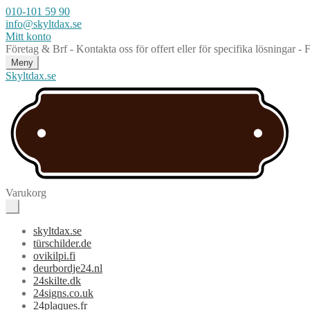
010-101 59 90
info@skyltdax.se
Mitt konto
Företag & Brf - Kontakta oss för offert eller för specifika lösningar -
Meny
Skyltdax.se
Varukorg
skyltdax.se
türschilder.de
ovikilpi.fi
deurbordje24.nl
24skilte.dk
24signs.co.uk
24plaques.fr