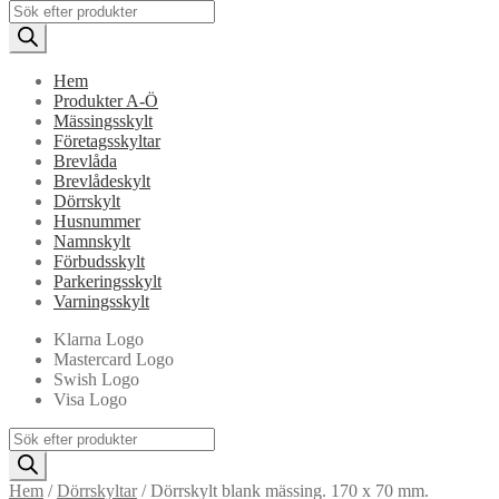
Products
search
Hem
Produkter A-Ö
Mässingsskylt
Företagsskyltar
Brevlåda
Brevlådeskylt
Dörrskylt
Husnummer
Namnskylt
Förbudsskylt
Parkeringsskylt
Varningsskylt
Klarna Logo
Mastercard Logo
Swish Logo
Visa Logo
Products
search
Hem
/
Dörrskyltar
/
Dörrskylt blank mässing. 170 x 70 mm.