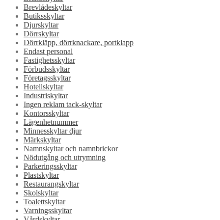
Brevlådeskyltar
Butiksskyltar
Djurskyltar
Dörrskyltar
Dörrkläpp, dörrknackare, portklapp
Endast personal
Fastighetsskyltar
Förbudsskyltar
Företagsskyltar
Hotellskyltar
Industriskyltar
Ingen reklam tack-skyltar
Kontorsskyltar
Lägenhetnummer
Minnesskyltar djur
Märkskyltar
Namnskyltar och namnbrickor
Nödutgång och utrymning
Parkeringsskyltar
Plastskyltar
Restaurangskyltar
Skolskyltar
Toalettskyltar
Varningsskyltar
Vårdskyltar