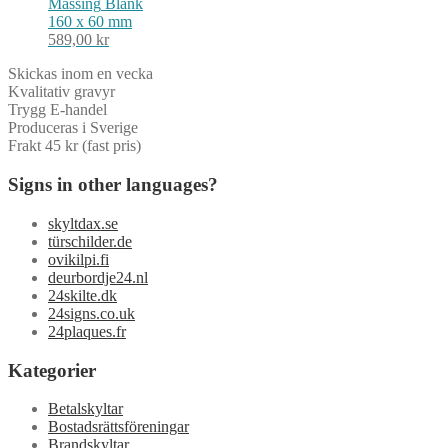
Mässing
Blank
160 x 60 mm
589,00
kr
Skickas inom en vecka
Kvalitativ gravyr
Trygg E-handel
Produceras i Sverige
Frakt 45 kr (fast pris)
Signs in other languages?
skyltdax.se
türschilder.de
ovikilpi.fi
deurbordje24.nl
24skilte.dk
24signs.co.uk
24plaques.fr
Kategorier
Betalskyltar
Bostadsrättsföreningar
Brandskyltar