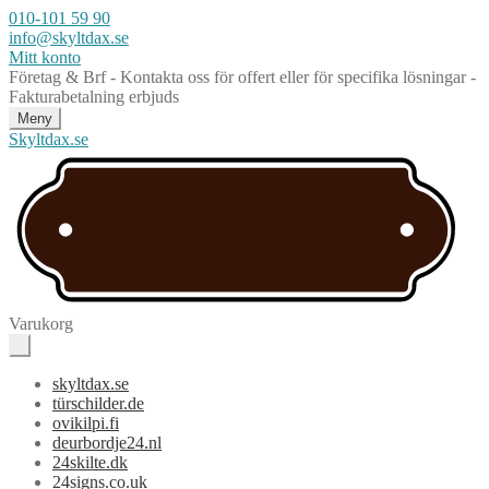
010-101 59 90
info@skyltdax.se
Mitt konto
Företag & Brf - Kontakta oss för offert eller för specifika lösningar -
Fakturabetalning erbjuds
Meny
Skyltdax.se
Varukorg
skyltdax.se
türschilder.de
ovikilpi.fi
deurbordje24.nl
24skilte.dk
24signs.co.uk