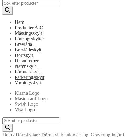
Products
search
Hem
Produkter A-Ö
Mässingsskylt
Företagsskyltar
Brevlåda
Brevlådeskylt
Dörrskylt
Husnummer
Namnskylt
Förbudsskylt
Parkeringsskylt
Varningsskylt
Klarna Logo
Mastercard Logo
Swish Logo
Visa Logo
Products
search
Hem
/
Dörrskyltar
/
Dörrskylt blank mässing. Gravering ingår i