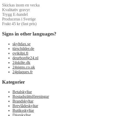
Skickas inom en vecka
Kvalitativ gravyr
Trygg E-handel
Produceras i Sverige
Frakt 45 kr (fast pris)
Signs in other languages?
skyltdax.se
türschilder.de
ovikilpi.fi
deurbordje24.nl
24skilte.dk
24signs.co.uk
24plaques.fr
Kategorier
Betalskyltar
Bostadsrättsföreningar
Brandskyltar
Brevlådeskyltar
Butiksskyltar
Djurskyltar