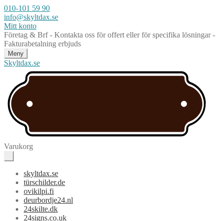
010-101 59 90
info@skyltdax.se
Mitt konto
Företag & Brf - Kontakta oss för offert eller för specifika lösningar -
Fakturabetalning erbjuds
Meny
Skyltdax.se
Varukorg
skyltdax.se
türschilder.de
ovikilpi.fi
deurbordje24.nl
24skilte.dk
24signs.co.uk