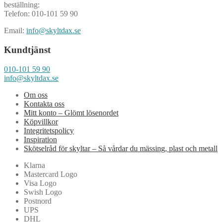
beställning:
Telefon: 010-101 59 90
Email:
info@skyltdax.se
Kundtjänst
010-101 59 90
info@skyltdax.se
Om oss
Kontakta oss
Mitt konto – Glömt lösenordet
Köpvillkor
Integritetspolicy
Inspiration
Skötselråd för skyltar – Så vårdar du mässing, plast och metall
Klarna
Mastercard Logo
Visa Logo
Swish Logo
Postnord
UPS
DHL