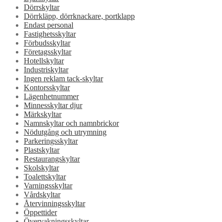
Dörrskyltar
Dörrkläpp, dörrknackare, portklapp
Endast personal
Fastighetsskyltar
Förbudsskyltar
Företagsskyltar
Hotellskyltar
Industriskyltar
Ingen reklam tack-skyltar
Kontorsskyltar
Lägenhetnummer
Minnesskyltar djur
Märkskyltar
Namnskyltar och namnbrickor
Nödutgång och utrymning
Parkeringsskyltar
Plastskyltar
Restaurangskyltar
Skolskyltar
Toalettskyltar
Varningsskyltar
Vårdskyltar
Återvinningsskyltar
Öppettider
Övervakningsskyltar