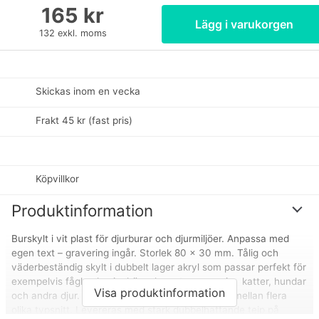
165
kr
Lägg i varukorgen
132
exkl. moms
Skickas inom en vecka
Frakt 45 kr (fast pris)
Köpvillkor
Produktinformation
Burskylt i vit plast för djurburar och djurmiljöer. Anpassa med
egen text – gravering ingår. Storlek 80 x 30 mm. Tålig och
väderbeständig skylt i dubbelt lager akryl som passar perfekt för
exempelvis fåglar, kanin, höns, hamster, marsvin, katter, hundar
Visa produktinformation
och andra djur. Skriv enkelt önskad text och välj mellan flera
olika typsnitt. Levereras med stark dubbelhäftande tejp på