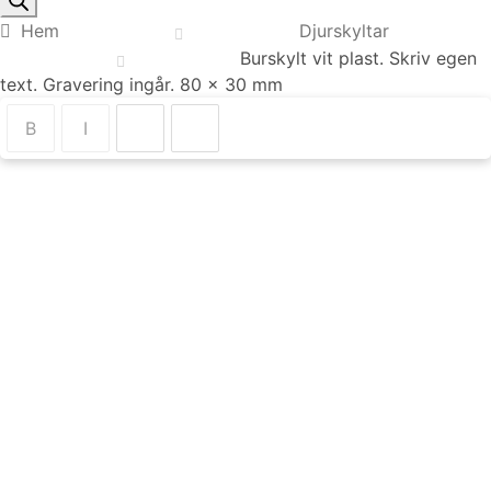
Hem
Djurskyltar
Burskylt vit plast. Skriv egen
text. Gravering ingår. 80 x 30 mm
ips: Byt skylt genom att klicka på någon av skyltarna nedan
B
I
tan att förlora dina inställningar.
Designer