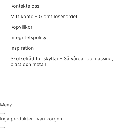
Kontakta oss
Mitt konto – Glömt lösenordet
Köpvillkor
Integritetspolicy
Inspiration
Skötselråd för skyltar – Så vårdar du mässing,
plast och metall
Klarna
Mastercard Logo
Visa Logo
Swish Logo
Postnord
UPS
DHL
Meny
Inga produkter i varukorgen.
Stäng