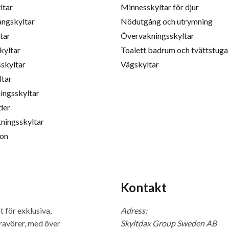
ltar
Minnesskyltar för djur
angskyltar
Nödutgång och utrymning
tar
Övervakningsskyltar
kyltar
Toalett badrum och tvättstuga
skyltar
Vägskyltar
ltar
ingsskyltar
der
ningsskyltar
ion
Kontakt
 för exklusiva,
Adress:
gravörer, med över
Skyltdax Group Sweden AB