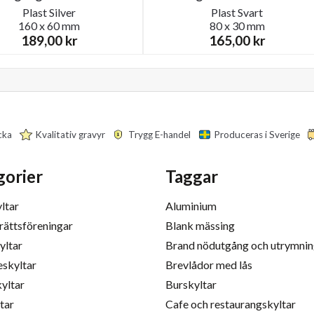
Plast
Silver
Plast
Svart
160 x 60 mm
80 x 30 mm
189,00
kr
165,00
kr
cka
Kvalitativ gravyr
Trygg E-handel
Produceras i Sverige
gorier
Taggar
ltar
Aluminium
rättsföreningar
Blank mässing
yltar
Brand nödutgång och utrymni
eskyltar
Brevlådor med lås
yltar
Burskyltar
tar
Cafe och restaurangskyltar