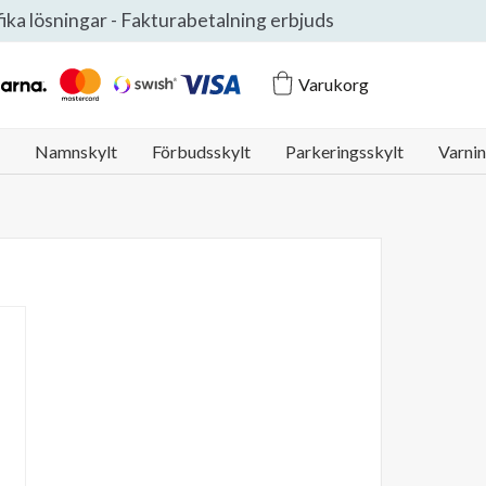
ifika lösningar - Fakturabetalning erbjuds
Klarna Logo
Mastercard Logo
Swish Logo
Visa Logo
Varukorg
Namnskylt
Förbudsskylt
Parkeringsskylt
Varnin
g