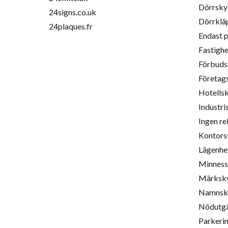
Dörrsky
24signs.co.uk
Dörrklä
24plaques.fr
Endast 
Fastighe
Förbuds
Företag
Hotellsk
Industri
Ingen re
Kontors
Lägenh
Minnessk
Märksky
Namnsky
Nödutgå
Parkerin