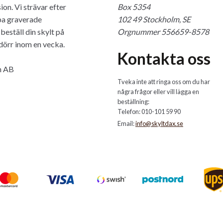
on. Vi strävar efter
Box 5354
öpa graverade
102 49 Stockholm, SE
beställ din skylt på
Orgnummer 556659-8578
 dörr inom en vecka.
Kontakta oss
n AB
Tveka inte att ringa oss om du har
några frågor eller vill lägga en
beställning:
Telefon: 010-101 59 90
Email:
info@skyltdax.se
Mastercard Logo
Visa Logo
Swish Logo
Postnord
U