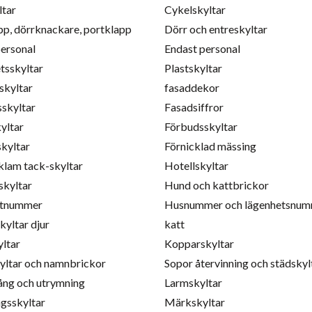
ltar
Cykelskyltar
pp, dörrknackare, portklapp
Dörr och entreskyltar
personal
Endast personal
tsskyltar
Plastskyltar
skyltar
fasaddekor
sskyltar
Fasadsiffror
yltar
Förbudsskyltar
skyltar
Förnicklad mässing
klam tack-skyltar
Hotellskyltar
skyltar
Hund och kattbrickor
etnummer
Husnummer och lägenhetsnu
yltar djur
katt
ltar
Kopparskyltar
ltar och namnbrickor
Sopor återvinning och städskyl
ng och utrymning
Larmskyltar
gsskyltar
Märkskyltar