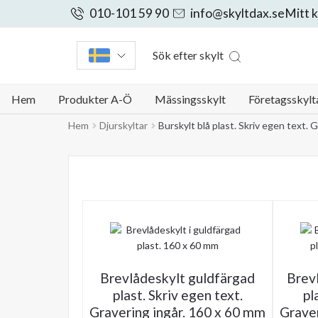
010-101 59 90
info@skyltdax.se
Mitt 
Sök efter skylt
Hem
Produkter A-Ö
Mässingsskylt
Företagsskylt
Hem
Djurskyltar
Burskylt blå plast. Skriv egen text. 
Brevlådeskylt guldfärgad
Brevl
plast. Skriv egen text.
pl
Gravering ingår. 160 x 60 mm
Graver