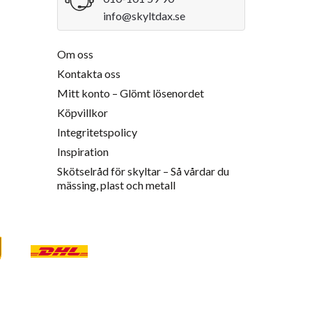
info@skyltdax.se
Om oss
Kontakta oss
Mitt konto – Glömt lösenordet
Köpvillkor
Integritetspolicy
Inspiration
Skötselråd för skyltar – Så vårdar du
mässing, plast och metall
PS
DHL