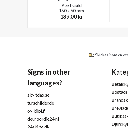
Plast
Guld
160 x 60 mm
189,00
kr
Skickas inom en ve
Signs in other
Kate
languages?
Betalsky
Bostads
skyltdax.se
Brandsk
türschilder.de
Brevlåd
ovikilpi.fi
Butikssk
deurbordje24.nl
Djurskyl
24skilte.dk