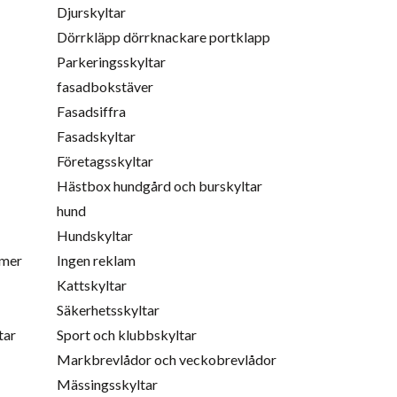
Djurskyltar
Dörrkläpp dörrknackare portklapp
Parkeringsskyltar
fasadbokstäver
Fasadsiffra
Fasadskyltar
Företagsskyltar
Hästbox hundgård och burskyltar
hund
Hundskyltar
mmer
Ingen reklam
Kattskyltar
Säkerhetsskyltar
tar
Sport och klubbskyltar
Markbrevlådor och veckobrevlådor
Mässingsskyltar