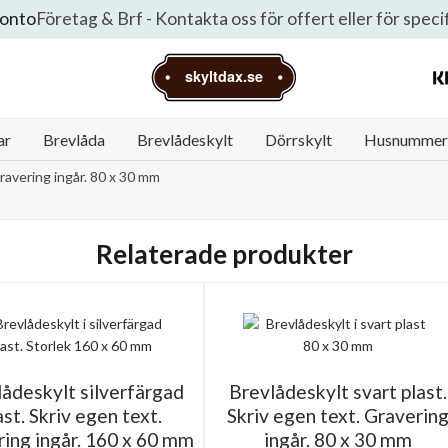
konto
Företag & Brf - Kontakta oss för offert eller för spec
skyltdax.se
ar
Brevlåda
Brevlådeskylt
Dörrskylt
Husnummer
Gravering ingår. 80 x 30 mm
Relaterade produkter
ådeskylt silverfärgad
Brevlådeskylt svart plast.
ast. Skriv egen text.
Skriv egen text. Graverin
ing ingår. 160 x 60 mm
ingår. 80 x 30 mm