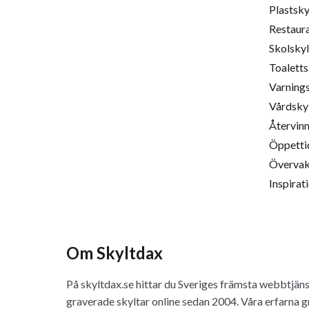
Plastsky
Restaur
Skolskyl
Toaletts
Varnings
Vårdsky
Återvinn
Öppetti
Övervak
Inspirat
Om Skyltdax
På skyltdax.se hittar du Sveriges främsta webbtjänst
graverade skyltar online sedan 2004. Våra erfarna 