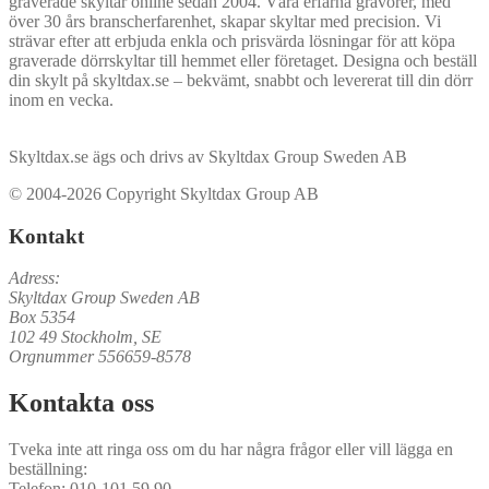
graverade skyltar online sedan 2004. Våra erfarna gravörer, med
över 30 års branscherfarenhet, skapar skyltar med precision. Vi
strävar efter att erbjuda enkla och prisvärda lösningar för att köpa
graverade dörrskyltar till hemmet eller företaget. Designa och beställ
din skylt på skyltdax.se – bekvämt, snabbt och levererat till din dörr
inom en vecka.
Skyltdax.se ägs och drivs av Skyltdax Group Sweden AB
© 2004-2026 Copyright Skyltdax Group AB
Kontakt
Adress:
Skyltdax Group Sweden AB
Box 5354
102 49 Stockholm, SE
Orgnummer 556659-8578
Kontakta oss
Tveka inte att ringa oss om du har några frågor eller vill lägga en
beställning:
Telefon: 010-101 59 90