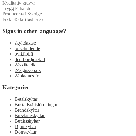
Kvalitativ gravyr
Trygg E-handel
Produceras i Sverige
Frakt 45 kr (fast pris)
Signs in other languages?
skyltdax.se
türschilder.de
ovikilpi.fi
deurbordje24.nl
24skilte.dk
24signs.co.uk
24plaques.fr
Kategorier
Betalskyltar
Bostadsrättsföreningar
Brandskyltar
Brevlådeskyltar
Butiksskyltar
Djurskyltar
Dörrskyltar