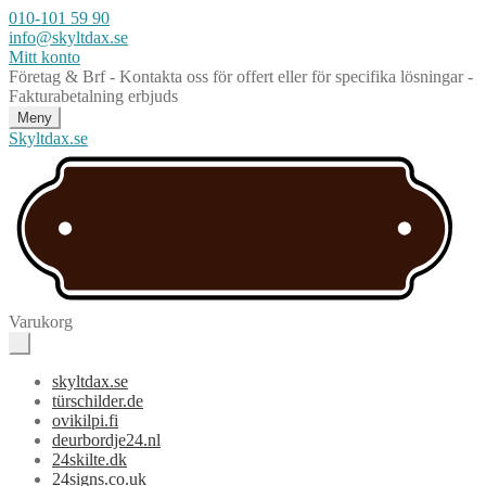
010-101 59 90
info@skyltdax.se
Mitt konto
Företag & Brf - Kontakta oss för offert eller för specifika lösningar -
Fakturabetalning erbjuds
Meny
Skyltdax.se
Varukorg
skyltdax.se
türschilder.de
ovikilpi.fi
deurbordje24.nl
24skilte.dk
24signs.co.uk