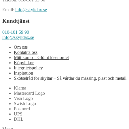
Email:
info@skyltdax.se
Kundtjänst
010-101 59 90
info@skyltdax.se
Om oss
Kontakta oss
Mitt konto – Glömt lösenordet
Köpvillkor
Integritetspolicy
Inspiration
Skötselråd för skyltar – Så vårdar du mässing, plast och metall
Klarna
Mastercard Logo
Visa Logo
Swish Logo
Postnord
UPS
DHL
Meny