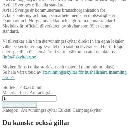
Avfall Sveriges officiella standard.
Avfall Sverige är kommunernas branschorganisation för
avfallshantering och har, i samarbete med sina motsvarigheter i
Danmark och Norge, utvecklat och tagit fram denna standard.
Skyltdax är officiell tillverkaren av skyltar som följer denna
standard.
Vi tillverkar alla våra återvinningsskyltar direkt i våra egna lokaler,
vilket säkerställer hög kvalitet och snabba leveranser. Har ni frågor
eller specifika önskemål är ni varmt välkomna att kontakta oss
(
info@skyltdax.se
).
Skylten finns i olika storlekar och material (aluminium, plast).
Se hela vårt utbud av
återvinningsskyltar för hushållsnära insamling
här >>
Storlek:
148x210 mm
Material:
Plast Antracitgrå
Metallförpackningar.
Återvinningsskylt.
Lägg i varukorgen
148
Kategori:
Återvinningsskyltar
Etikett:
Campingskyltar
x
210
Du kanske också gillar
mm
mängd