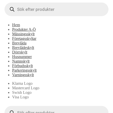
Products
search
Hem
Produkter A-Ö
Mässingsskylt
Företagsskyltar
Brevlåda
Brevlådeskylt
Dörrskylt
Husnummer
Namnskylt
Förbudsskylt
Parkeringsskylt
Varningsskylt
Klarna Logo
Mastercard Logo
Swish Logo
Visa Logo
Products
search