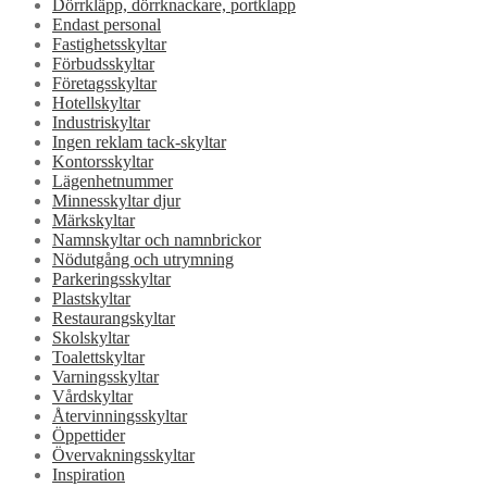
Dörrkläpp, dörrknackare, portklapp
Endast personal
Fastighetsskyltar
Förbudsskyltar
Företagsskyltar
Hotellskyltar
Industriskyltar
Ingen reklam tack-skyltar
Kontorsskyltar
Lägenhetnummer
Minnesskyltar djur
Märkskyltar
Namnskyltar och namnbrickor
Nödutgång och utrymning
Parkeringsskyltar
Plastskyltar
Restaurangskyltar
Skolskyltar
Toalettskyltar
Varningsskyltar
Vårdskyltar
Återvinningsskyltar
Öppettider
Övervakningsskyltar
Inspiration