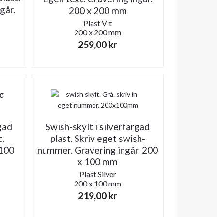
går.
200 x 200 mm
Plast
Vit
200 x 200 mm
259,00
kr
gad
Swish-skylt i silverfärgad
t.
plast. Skriv eget swish-
 100
nummer. Gravering ingår. 200
x 100 mm
Plast
Silver
200 x 100 mm
219,00
kr