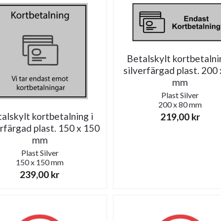
Betalskylt kortbetalni
silverfärgad plast. 200 
mm
Plast
Silver
200 x 80 mm
alskylt kortbetalning i
219,00
kr
erfärgad plast. 150 x 150
mm
Plast
Silver
150 x 150 mm
239,00
kr