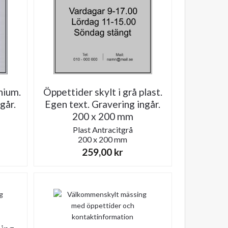
nium.
Öppettider skylt i grå plast.
går.
Egen text. Gravering ingår.
200 x 200 mm
Plast
Antracitgrå
200 x 200 mm
259,00
kr