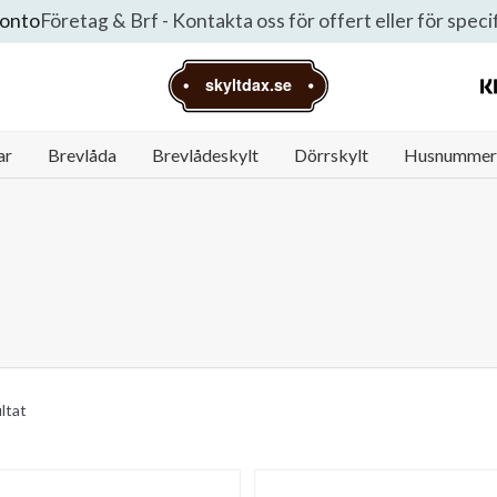
konto
Företag & Brf - Kontakta oss för offert eller för spec
skyltdax.se
ar
Brevlåda
Brevlådeskylt
Dörrskylt
Husnummer
ultat