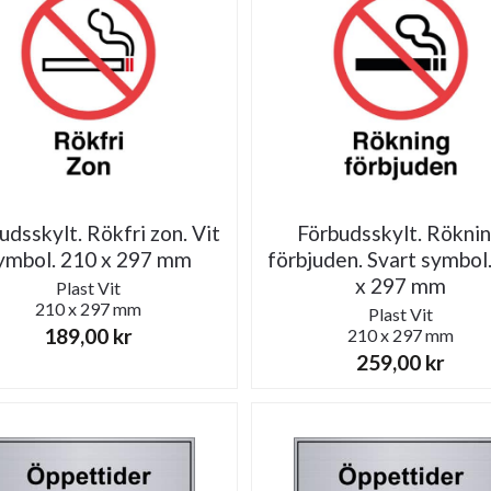
udsskylt. Rökfri zon. Vit
Förbudsskylt. Rökni
ymbol. 210 x 297 mm
förbjuden. Svart symbol
x 297 mm
Plast
Vit
210 x 297 mm
Plast
Vit
189,00
kr
210 x 297 mm
259,00
kr