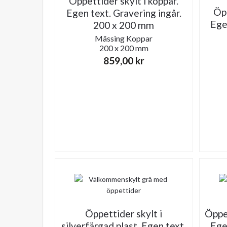
Öppettider skylt i koppar.
Öpp
Egen text. Gravering ingår.
Ege
200 x 200 mm
Mässing
Koppar
200 x 200 mm
859,00
kr
Öppettider skylt i
Öppet
silverfärgad plast. Egen text.
Ege