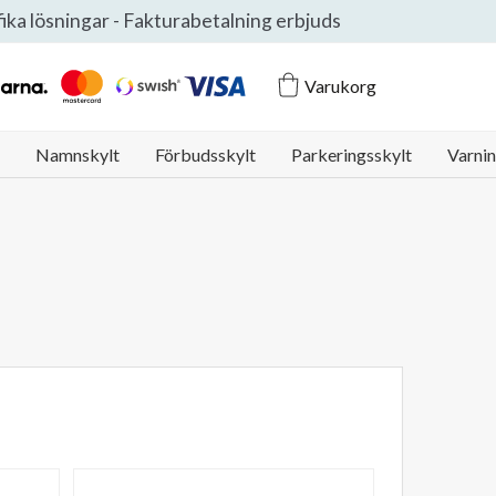
ifika lösningar - Fakturabetalning erbjuds
Klarna Logo
Mastercard Logo
Swish Logo
Visa Logo
Varukorg
Namnskylt
Förbudsskylt
Parkeringsskylt
Varnin