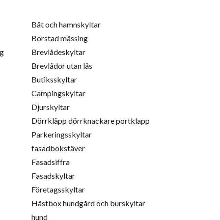
Båt och hamnskyltar
Borstad mässing
ng
Brevlådeskyltar
Brevlådor utan lås
Butiksskyltar
Campingskyltar
Djurskyltar
Dörrkläpp dörrknackare portklapp
Parkeringsskyltar
fasadbokstäver
Fasadsiffra
Fasadskyltar
Företagsskyltar
Hästbox hundgård och burskyltar
hund