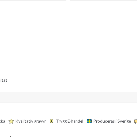
ultat
cka
Kvalitativ gravyr
Trygg E-handel
Produceras i Sverige