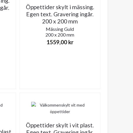
ing.
Öppettider skylt i mässing.
går.
Egen text. Gravering ingår.
200 x 200 mm
Mässing
Guld
200 x 200 mm
1559,00
kr
Öppettider skylt i vit plast.
plast.
Egen text. Gravering ingår.