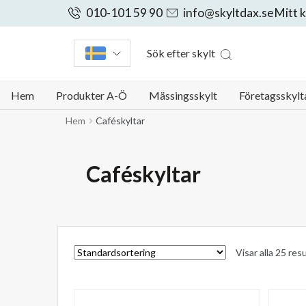
010-101 59 90
info@skyltdax.se
Mitt 
Sök efter skylt
Hem
Produkter A-Ö
Mässingsskylt
Företagsskylt
Hem
Caféskyltar
Caféskyltar
Visar alla 25 res