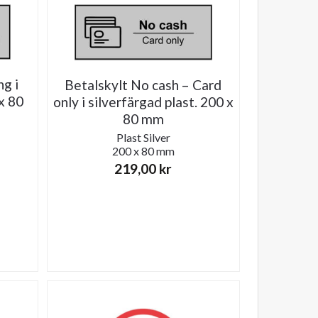
ng i
Betalskylt No cash – Card
x 80
only i silverfärgad plast. 200 x
80 mm
Plast
Silver
200 x 80 mm
219,00
kr