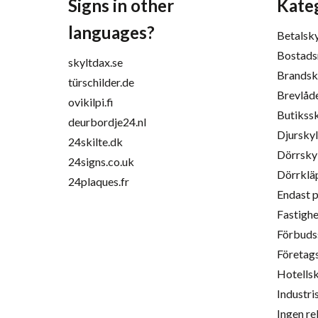
Signs in other
Kate
languages?
Betalsky
Bostads
skyltdax.se
Brandsk
türschilder.de
Brevlåd
ovikilpi.fi
Butikssk
deurbordje24.nl
Djurskyl
24skilte.dk
Dörrsky
24signs.co.uk
Dörrklä
24plaques.fr
Endast 
Fastighe
Förbuds
Företag
Hotellsk
Industri
Ingen re