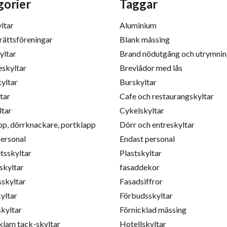
gorier
Taggar
ltar
Aluminium
rättsföreningar
Blank mässing
yltar
Brand nödutgång och utrymni
eskyltar
Brevlådor med lås
yltar
Burskyltar
tar
Cafe och restaurangskyltar
ltar
Cykelskyltar
pp, dörrknackare, portklapp
Dörr och entreskyltar
personal
Endast personal
tsskyltar
Plastskyltar
skyltar
fasaddekor
sskyltar
Fasadsiffror
yltar
Förbudsskyltar
skyltar
Förnicklad mässing
klam tack-skyltar
Hotellskyltar